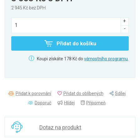
2 945 Kč bez DPH
Přidat do košíku
Koupi získáte 178 Kč do
věrnostního programu
.
Přidat k porovnání
Přidat do oblíbených
Sdílej
Doporuč
Hlídej
Připomeň
Dotaz na produkt