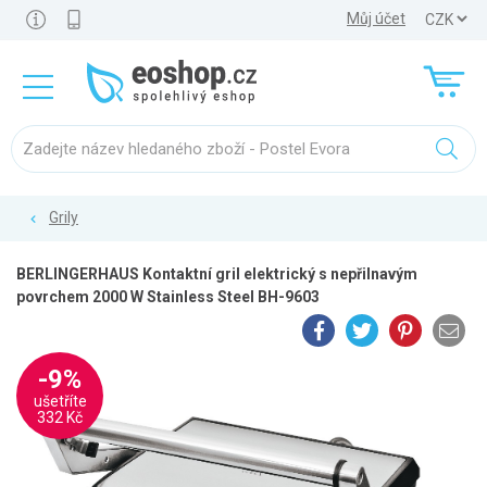
Můj účet
Grily
BERLINGERHAUS Kontaktní gril elektrický s nepřilnavým
povrchem 2000 W Stainless Steel BH-9603
-9%
ušetříte
332 Kč