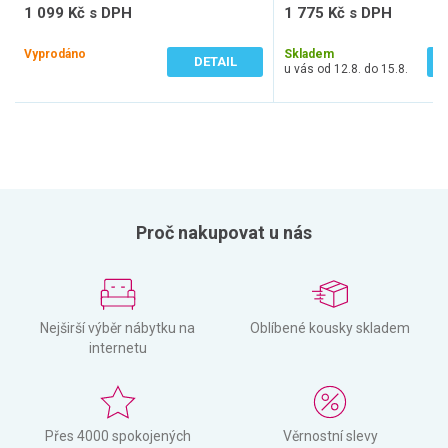
1 099 Kč s DPH
1 775 Kč s DPH
908 Kč bez DPH
1 467 Kč bez DPH
Vyprodáno
Skladem
DETAIL
u vás od 12.8. do 15.8.
Proč nakupovat u nás
Nejširší výběr nábytku na
Oblíbené kousky skladem
internetu
Přes 4000 spokojených
Věrnostní slevy