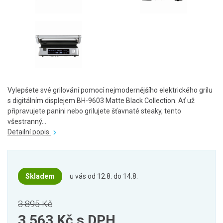
Vylepšete své grilování pomocí nejmodernějšího elektrického grilu
s digitálním displejem BH-9603 Matte Black Collection. Ať už
připravujete panini nebo grilujete šťavnaté steaky, tento
všestranný...
Detailní popis
Skladem
u vás od 12.8. do 14.8.
3 895 Kč
3 563 Kč
s DPH