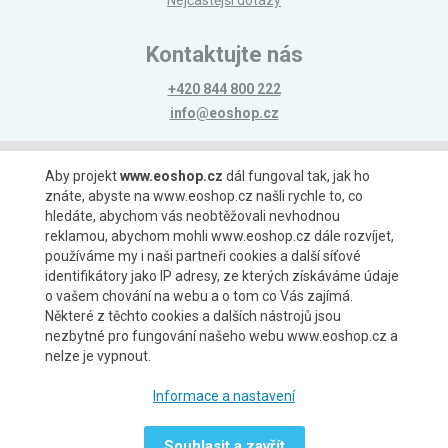
Nejčastější dotazy
Kontaktujte nás
+420 844 800 222
info@eoshop.cz
Možnosti platby
Aby projekt
www.eoshop.cz
dál fungoval tak, jak ho
znáte, abyste na www.eoshop.cz našli rychle to, co
hledáte, abychom vás neobtěžovali nevhodnou
reklamou, abychom mohli www.eoshop.cz dále rozvíjet,
používáme my i naši partneři cookies a další síťové
identifikátory jako IP adresy, ze kterých získáváme údaje
Možnosti dopravy
o vašem chování na webu a o tom co Vás zajímá.
Některé z těchto cookies a dalších nástrojů jsou
nezbytné pro fungování našeho webu www.eoshop.cz a
nelze je vypnout.
Partneři
Informace a nastavení
Souhlasit a zavřít