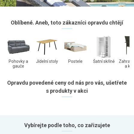
Oblíbené. Aneb, toto zákazníci opravdu chtějí
Pohovky a
Jídelní stoly
Postele
Šatní skříně
Zahradní
gauče
a kře
Opravdu povedené ceny od nás pro vás, ušetřete
s produkty v akci
Vybírejte podle toho, co zařizujete