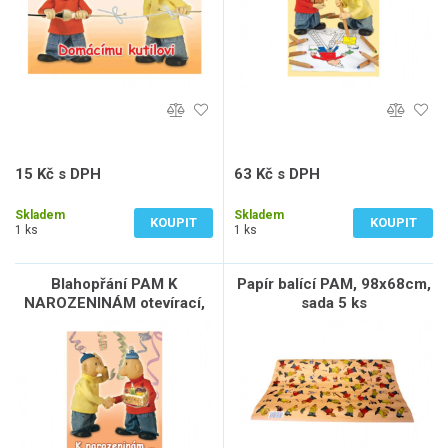
15 Kč s DPH
63 Kč s DPH
12 Kč bez DPH
52 Kč bez DPH
Skladem
Skladem
KOUPIT
KOUPIT
1 ks
1 ks
Blahopřání PAM K
Papír balící PAM, 98x68cm,
NAROZENINÁM otevírací,
sada 5 ks
A5