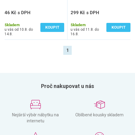
46 Kč s DPH
299 Kč s DPH
38 Kč bez DPH
247 Kč bez DPH
Skladem
Skladem
KOUPIT
KOUPIT
u vás od 10.8. do
u vás od 11.8. do
14.8.
16.8.
1
Proč nakupovat u nás
Nejširší výběr nábytku na
Oblíbené kousky skladem
internetu