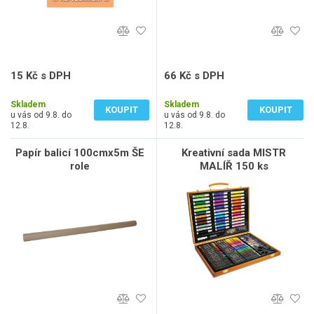
15 Kč s DPH
66 Kč s DPH
12 Kč bez DPH
55 Kč bez DPH
Skladem
Skladem
KOUPIT
KOUPIT
u vás od 9.8. do
u vás od 9.8. do
12.8.
12.8.
Papír balicí 100cmx5m ŠE
Kreativní sada MISTR
role
MALÍŘ 150 ks