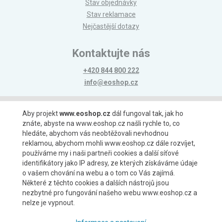
Stav objednávky
Stav reklamace
Nejčastější dotazy
Kontaktujte nás
+420 844 800 222
info@eoshop.cz
Možnosti platby
Aby projekt
www.eoshop.cz
dál fungoval tak, jak ho
znáte, abyste na www.eoshop.cz našli rychle to, co
hledáte, abychom vás neobtěžovali nevhodnou
reklamou, abychom mohli www.eoshop.cz dále rozvíjet,
používáme my i naši partneři cookies a další síťové
identifikátory jako IP adresy, ze kterých získáváme údaje
Možnosti dopravy
o vašem chování na webu a o tom co Vás zajímá.
Některé z těchto cookies a dalších nástrojů jsou
nezbytné pro fungování našeho webu www.eoshop.cz a
nelze je vypnout.
Partneři