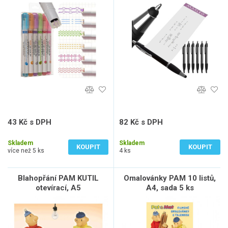
43 Kč s DPH
82 Kč s DPH
36 Kč bez DPH
68 Kč bez DPH
Skladem
Skladem
KOUPIT
KOUPIT
více než 5 ks
4 ks
Blahopřání PAM KUTIL
Omalovánky PAM 10 listů,
otevírací, A5
A4, sada 5 ks