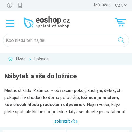
Můj účet
Úvod
Ložnice
Nábytek a vše do ložnice
Místnost klidu. Zatímco v obývacím pokoji, kuchyni, dětských
pokojích i v chodbě to doma pořád žije,
ložnice je místem,
kde člověk hledá především odpočinek
. Nejen večer, když
jdete spát, ale klidně i odpoledne, když se chcete jen natáhnout.
Proto by měla být dostatečně vybavená, a to především tak,
zobrazít více
aby vám v ní bylo příjemně
. Pravdou je, že každý si svou