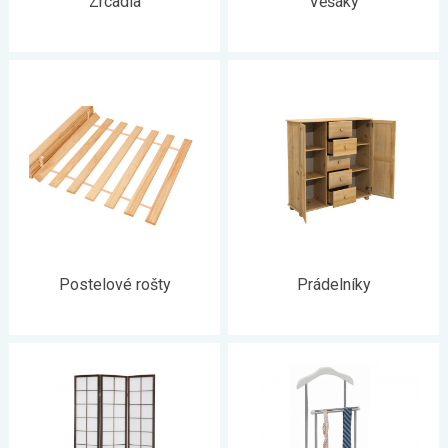
Zrcadla
Věšáky
Postelové rošty
Prádelníky