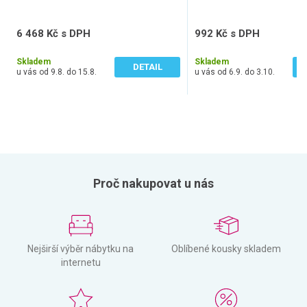
poskytne
optimální podporu krční páteře
. Jeho výplň by měla
být přizpůsobivá a zároveň by neměla po čase slehnout. Přesně
6 468 Kč s DPH
992 Kč s DPH
takové jsou například anatomické polštáře či polštáře
5 346 Kč bez DPH
820 Kč bez DPH
z paměťové pěny, které byly vyráběny s ohledem na
Skladem
Skladem
DETAIL
u vás od 9.8. do 15.8.
u vás od 6.9. do 3.10.
anatomii lidské páteře.
Proč nakupovat u nás
Nejširší výběr nábytku na
Oblíbené kousky skladem
internetu