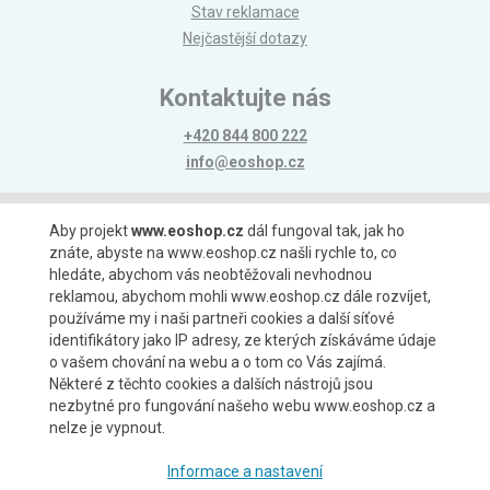
Stav reklamace
Nejčastější dotazy
Kontaktujte nás
+420 844 800 222
info@eoshop.cz
Možnosti platby
Aby projekt
www.eoshop.cz
dál fungoval tak, jak ho
znáte, abyste na www.eoshop.cz našli rychle to, co
hledáte, abychom vás neobtěžovali nevhodnou
reklamou, abychom mohli www.eoshop.cz dále rozvíjet,
používáme my i naši partneři cookies a další síťové
identifikátory jako IP adresy, ze kterých získáváme údaje
Možnosti dopravy
o vašem chování na webu a o tom co Vás zajímá.
Některé z těchto cookies a dalších nástrojů jsou
nezbytné pro fungování našeho webu www.eoshop.cz a
nelze je vypnout.
Partneři
Informace a nastavení