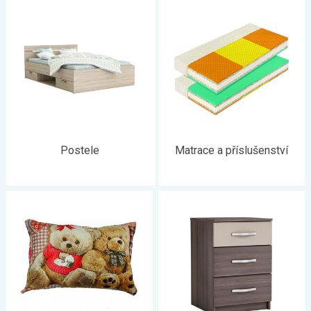
vysněnou ložnici
představuje jinak. Pro někoho je
příjemnější
nábytek v klasickém stylu
a někdo dává přednost
modernímu vybavení
. Někomu stačí postel a skříň, někdo
chce i noční stolky, komodu, zrcadlo nebo toaletní stolek. Co
všechno potřebujete vy?
Postele
Matrace a příslušenství