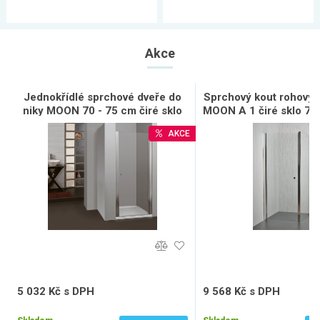
Akce
Jednokřídlé sprchové dveře do
Sprchový kout rohový j
niky MOON 70 - 75 cm čiré sklo
MOON A 1 čiré sklo 70 
- 88 x 195 c
AKCE
5 032 Kč s DPH
9 568 Kč s DPH
4 158 Kč bez DPH
7 907 Kč bez DPH