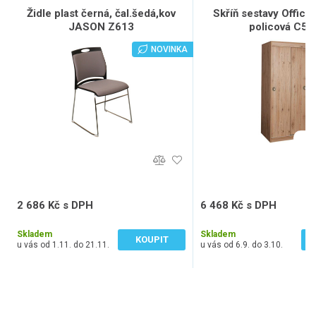
Židle plast černá, čal.šedá,kov
Skříň sestavy Office
JASON Z613
policová C51
NOVINKA
2 686 Kč s DPH
6 468 Kč s DPH
2 220 Kč bez DPH
5 346 Kč bez DPH
Skladem
Skladem
KOUPIT
u vás od 1.11. do 21.11.
u vás od 6.9. do 3.10.