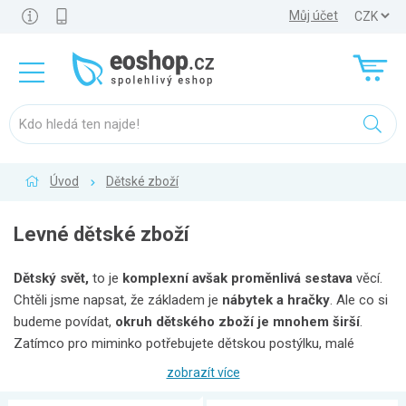
Můj účet
Úvod
Dětské zboží
Levné dětské zboží
Dětský svět,
to je
komplexní avšak proměnlivá sestava
věcí.
Chtěli jsme napsat, že základem je
nábytek a hračky
. Ale co si
budeme povídat,
okruh dětského zboží je mnohem širší
.
Zatímco pro miminko potřebujete dětskou postýlku, malé
bezpečné hračky, vaničku, kočárek, "vajíčko" do auta, dětskou
zobrazít více
kosmetiku, lahvičky na mléko... pro batole už zase jinou