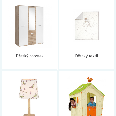
autosedačku, hračky domů i ven a větší kočárek, pro
předškoláka edukativní hračky a větší postel, pro školáka školní
potřeby, psací stůl, aktovku... Je to
obrovský kolotoč
, z kterého
se nevymaníte asi až do doby, než děti odejdou z domu.
Zvládněte každou obměnu dětských produktů - vybavení
,
hraček a dalších potřeb pro děti
bravurně a bez starostí s
naším eshopem
, kde nakoupíte
pohodlně, rychle a snadno
všechno
, počínaje hračkami až po kompletní sestavy
bezpečného nábytku do dětského pokojíčku.
Dětský nábytek
Dětský textil