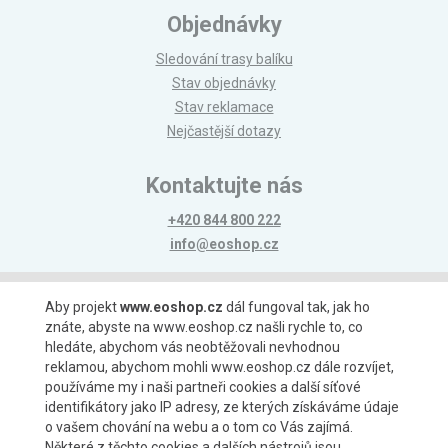
Objednávky
Sledování trasy balíku
Stav objednávky
Stav reklamace
Nejčastější dotazy
Kontaktujte nás
+420 844 800 222
info@eoshop.cz
Možnosti platby
Aby projekt
www.eoshop.cz
dál fungoval tak, jak ho
znáte, abyste na www.eoshop.cz našli rychle to, co
hledáte, abychom vás neobtěžovali nevhodnou
reklamou, abychom mohli www.eoshop.cz dále rozvíjet,
používáme my i naši partneři cookies a další síťové
identifikátory jako IP adresy, ze kterých získáváme údaje
Možnosti dopravy
o vašem chování na webu a o tom co Vás zajímá.
Některé z těchto cookies a dalších nástrojů jsou