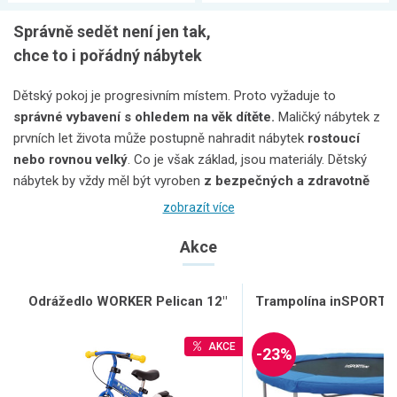
Správně sedět není jen tak,
chce to i pořádný nábytek
Dětský pokoj je progresivním místem. Proto vyžaduje to
správné vybavení s ohledem na věk dítěte.
Maličký nábytek z
prvních let života může postupně nahradit nábytek
rostoucí
nebo rovnou velký
. Co je však základ, jsou materiály. Dětský
nábytek by vždy měl být vyroben
z bezpečných a zdravotně
nezávadných materiálů.
Už pro váš klid. Díky takovému
zobrazít více
nábytku se o bezpečí svých dětí nebudete muset obávat.
Akce
V žádném dětském pokoji nesmí chybět kvalitní postel a časem
ani místo, kde se dítě učí, kreslí si a hraje si. Řeč je o (psacím)
Odrážedlo WORKER Pelican 12"
Trampolína inSPORTli
stole a pohodlné židli
. Pro nejmenší, kteří už sedí a chtějí dělat
věci jako dospělí, jsou ideální
malé stolky a židličky
. Pro
předškoláky a především školáky už přichází na řadu stoly a
AKCE
-23%
židle, které se nejlépe dají výškově nastavit, aby dětem vždy
vyhovovaly a
podporovaly jejich správné sezení.
Třeba u židlí