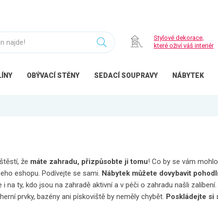
Stylové dekorace,
které oživí váš interiér
ÍNY
OBÝVACÍ
STĚNY
SEDACÍ
SOUPRAVY
NÁBYTEK
štěstí, že
máte zahradu, přizpůsobte ji tomu
! Co by se vám mohlo h
eho eshopu. Podívejte se sami.
Nábytek můžete dovybavit pohodl
na ty, kdo jsou na zahradě aktivní a v péči o zahradu našli zalíbení
herní prvky, bazény ani pískoviště by neměly chybět.
Poskládejte si 