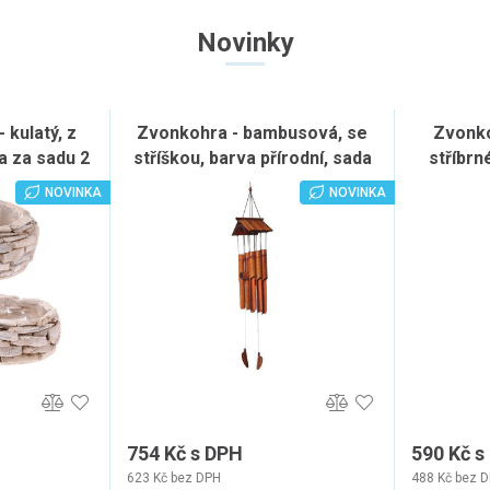
Novinky
 kulatý, z
Zvonkohra - bambusová, se
Zvonko
a za sadu 2
stříškou, barva přírodní, sada
stříbrn
 ks
2 ks
NOVINKA
NOVINKA
754 Kč s DPH
590 Kč s
623 Kč bez DPH
488 Kč bez 