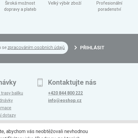
Široká možnost
Velký výběr zboží
Profesionální
dopravy a plateb
poradenství
m se
zpracováním osobních údajů
PŘIHLÁSIT
návky
Kontaktujte nás
 trasy balíku
+420 844 800 222
ednávky
info@eoshop.cz
lamace
ší dotazy
edáte, abychom vás neobtěžovali nevhodnou