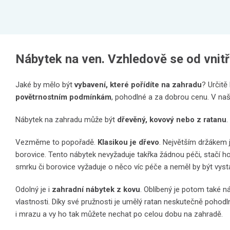
Nábytek na ven. Vzhledově se od vnitřní
Jaké by mělo být
vybavení, které pořídíte na zahradu
? Určitě
povětrnostním podmínkám
, pohodlné a za dobrou cenu. V naší
Nábytek na zahradu může být
dřevěný, kovový nebo z ratanu
.
Vezměme to popořadě.
Klasikou je dřevo
. Největším držákem j
borovice. Tento nábytek nevyžaduje takřka žádnou péči, stačí h
smrku či borovice vyžaduje o něco víc péče a neměl by být vyst
Odolný je i
zahradní nábytek z kovu
. Oblíbený je potom také 
vlastnosti. Díky své pružnosti je umělý ratan neskutečně pohodln
i mrazu a vy ho tak můžete nechat po celou dobu na zahradě.