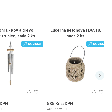
hra - kov a dřevo,
Lucerna betonová FD6518,
é trubice, sada 2 ks
sada 2 ks
NOVINKA
NOVINKA
 DPH
535 Kč s DPH
DPH
442 Kč bez DPH