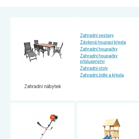
Zahrada
Balkon a terasa
Dílna
Auto-moto
Zahradní sestavy
Závěsná houpací křesla
Dekorace
Zahradní houpačky
Textil, koberce
Zahradní houpačky
příslušenství
Svítidla, žárovky
Zahradní stoly
Trampolíny
Zahradní židle a křesla
Sedací vaky
Zahradní nábytek
Sport, outdoor
Všechny kategorie