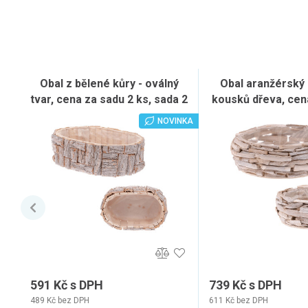
Obal z bělené kůry - oválný
Obal aranžérský -
tvar, cena za sadu 2 ks, sada 2
kousků dřeva, cen
ks
ks, sada 2
NOVINKA
591 Kč s DPH
739 Kč s DPH
489 Kč bez DPH
611 Kč bez DPH