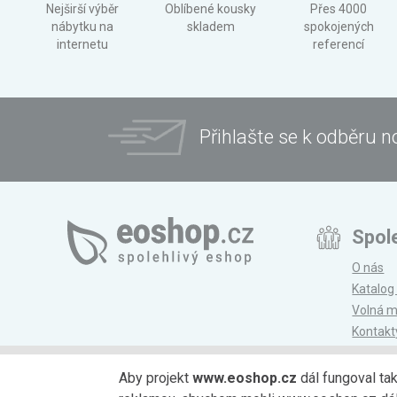
Nejširší výběr
Oblíbené kousky
Přes 4000
nábytku na
skladem
spokojených
internetu
referencí
Přihlašte se k odběru n
Spol
O nás
Katalog
Volná m
Kontakt
Magazí
Aby projekt
www.eoshop.cz
dál fungoval ta