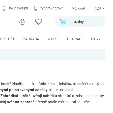
Jak nakoupit
Rychlý kontakt
Můj účet
prázdný
PRO DĚTI
ZAHRADA
SPORT
DEKORACE
DÍLNA
odit? Například stůl a židle, křesla, lehátka, slunečník a možná
nými polstrovanými sedáky
, které uskladníte
.
Zahrádkáři určitě uvítají nabídku
skleníků a zahradní techniky.
svůj svět na zahradě
přesně podle vašich potřeb - vše