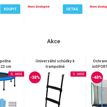
Není dostupné
Není dostu
KOUPIT
DETAIL
Akce
polína
Univerzální schůdky k
Ochrann
122 cm
trampolíně
inSPORTl
AKCE
AKCE
-38%
-48%