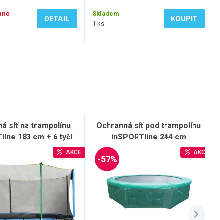
pné
Skladem
DETAIL
KOUPIT
1 ks
á síť na trampolínu
Ochranná síť pod trampolínu
ine 183 cm + 6 tyčí
inSPORTline 244 cm
AKCE
AKCE
-57%