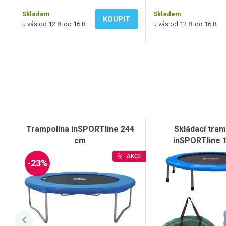
Skladem
Skladem
KOUPIT
u vás od 12.8. do 16.8.
u vás od 12.8. do 16.8.
Trampolína inSPORTline 244
Skládací tram
cm
inSPORTline 
AKCE
-23%