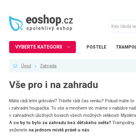
VYBERTE KATEGORII
POSTELE
TRAMPOL
Nábytek
Úvod
Zahrada
Kuchyně
Ložnice
Vše pro i na zahradu
Obývací pokoj
Dětské zboží
Máte rádi letní grilování? Trávíte rádi čas venku? Pokud máte to 
i zahradní houpačka. To vše a mnohem víc máme v nabídce naš
Předsíň a chodba
v zahradních úložných boxech všech možných velikostí. Myslíme i 
Pracovna a kancelář
A
co by to bylo za zahradu bez dětského světa?
Trampolíny, 
Koupelna
seženete
na jednom místě právě u nás
.