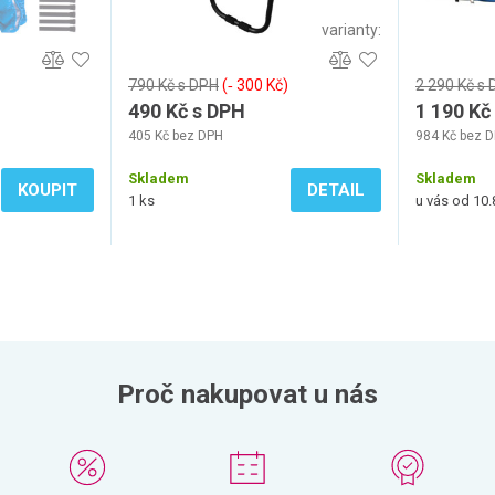
varianty:
790 Kč s DPH
(‐ 300 Kč)
2 290 Kč s
490 Kč s DPH
1 190 Kč
405 Kč bez DPH
984 Kč bez 
Skladem
Skladem
KOUPIT
DETAIL
1 ks
u vás od 10.
Proč nakupovat u nás