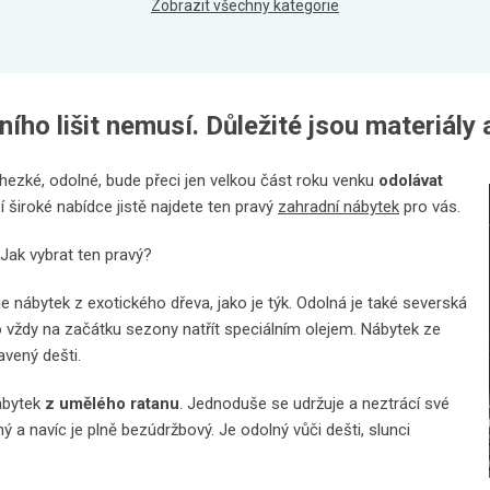
Zobrazit všechny kategorie
ho lišit nemusí. Důležité jsou materiály a
 hezké, odolné, bude přeci jen velkou část roku venku
odolávat
 široké nabídce jistě najdete ten pravý
zahradní nábytek
pro vás.
 Jak vybrat ten pravý?
e nábytek z exotického dřeva, jako je týk. Odolná je také severská
o vždy na začátku sezony natřít speciálním olejem. Nábytek ze
avený dešti.
nábytek
z umělého ratanu
. Jednoduše se udržuje a neztrácí své
ý a navíc je plně bezúdržbový. Je odolný vůči dešti, slunci