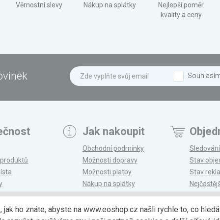
Věrnostní slevy
Nákup na splátky
Nejlepší poměr
kvality a ceny
ovinek
Souhlasí
ečnost
Jak nakoupit
Objed
Obchodní podmínky
Sledování
 produktů
Možnosti dopravy
Stav obj
ísta
Možnosti platby
Stav rek
y
Nákup na splátky
Nejčastěj
n
Reklamace a vrácení
k, jak ho znáte, abyste na www.eoshop.cz našli rychle to, co hl