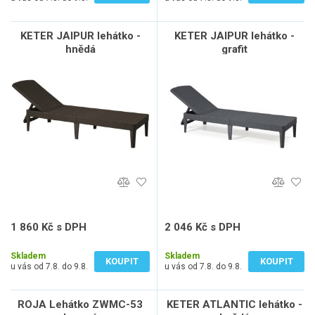
KETER JAIPUR lehátko -
KETER JAIPUR lehátko -
hnědá
grafit
1 860 Kč s DPH
2 046 Kč s DPH
1 537 Kč bez DPH
1 691 Kč bez DPH
Skladem
Skladem
KOUPIT
KOUPIT
u vás od 7.8. do 9.8.
u vás od 7.8. do 9.8.
ROJA Lehátko ZWMC-53
KETER ATLANTIC lehátko -