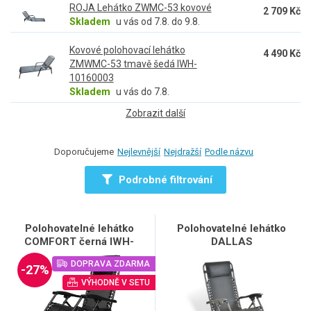
ROJA Lehátko ZWMC-53 kovové
2 709 Kč
Skladem
u vás od 7.8. do 9.8.
Kovové polohovací lehátko
4 490 Kč
ZMWMC-53 tmavě šedá IWH-
10160003
Skladem
u vás do 7.8.
Zobrazit další
Doporučujeme
Nejlevnější
Nejdražší
Podle názvu
Podrobné filtrování
Polohovatelné lehátko
Polohovatelné lehátko
COMFORT černá IWH-
DALLAS
10160002
DOPRAVA ZDARMA
-27%
VÝHODNĚ V SETU