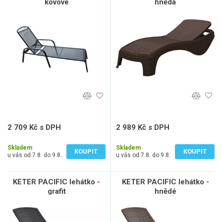
kovové
hnědá
2 709 Kč s DPH
2 989 Kč s DPH
2 239 Kč bez DPH
2 470 Kč bez DPH
Skladem
Skladem
KOUPIT
KOUPIT
u vás od 7.8. do 9.8.
u vás od 7.8. do 9.8.
KETER PACIFIC lehátko -
KETER PACIFIC lehátko -
grafit
hnědé