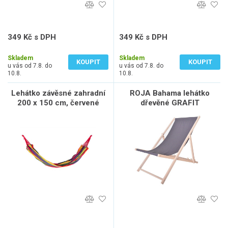
349 Kč s DPH
349 Kč s DPH
288 Kč bez DPH
288 Kč bez DPH
Skladem
Skladem
KOUPIT
KOUPIT
u vás od 7.8. do
u vás od 7.8. do
10.8.
10.8.
Lehátko závěsné zahradní
ROJA Bahama lehátko
200 x 150 cm, červené
dřevěné GRAFIT