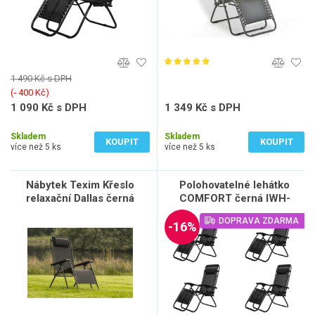
1 490 Kč s DPH
(‐ 400 Kč)
1 090 Kč s DPH
1 349 Kč s DPH
901 Kč bez DPH
1 115 Kč bez DPH
Skladem
Skladem
KOUPIT
KOUPIT
více než 5 ks
více než 5 ks
Nábytek Texim Křeslo
Polohovatelné lehátko
relaxační Dallas černá
COMFORT černá IWH-
10160009 sada 4ks
DOPRAVA ZDARMA
-16%