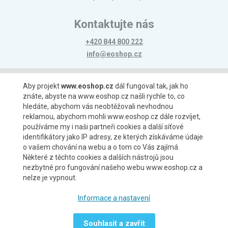
Kontaktujte nás
+420 844 800 222
info@eoshop.cz
Možnosti platby
Aby projekt
www.eoshop.cz
dál fungoval tak, jak ho
znáte, abyste na www.eoshop.cz našli rychle to, co
hledáte, abychom vás neobtěžovali nevhodnou
reklamou, abychom mohli www.eoshop.cz dále rozvíjet,
používáme my i naši partneři cookies a další síťové
identifikátory jako IP adresy, ze kterých získáváme údaje
Možnosti dopravy
o vašem chování na webu a o tom co Vás zajímá.
Některé z těchto cookies a dalších nástrojů jsou
nezbytné pro fungování našeho webu www.eoshop.cz a
nelze je vypnout.
Partneři
Informace a nastavení
Souhlasit a zavřít