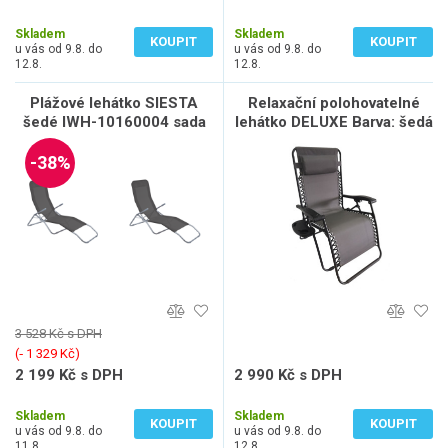
1 546 Kč bez DPH
1 628 Kč bez DPH
Skladem
Skladem
KOUPIT
KOUPIT
u vás od 9.8. do
u vás od 9.8. do
12.8.
12.8.
Plážové lehátko SIESTA
Relaxační polohovatelné
šedé IWH-10160004 sada
lehátko DELUXE Barva: šedá
2ks
DELUXE
-38%
3 528 Kč s DPH
(‐ 1 329 Kč)
2 199 Kč s DPH
2 990 Kč s DPH
1 817 Kč bez DPH
2 471 Kč bez DPH
Skladem
Skladem
KOUPIT
KOUPIT
u vás od 9.8. do
u vás od 9.8. do
11.8.
12.8.