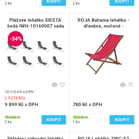
KOUPIT
KOUPIT
2 ks
2 ks
Plážové lehátko SIESTA
ROJA Bahama lehátko -
šedé IWH-10160007 sada
dřevěné, mořené -
8ks
ČERVENÉ
-34%
15 112 Kč s DPH
(‐ 5 213 Kč)
9 899 Kč s DPH
780 Kč s DPH
8 181 Kč bez DPH
645 Kč bez DPH
Skladem
Skladem
KOUPIT
KOUPIT
2 ks
1 ks
Skládací zahradní lehátko
ROJA Lehátko ZWC-52