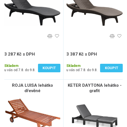
3 287 Kč s DPH
3 387 Kč s DPH
2 716 Kč bez DPH
2 799 Kč bez DPH
Skladem
Skladem
KOUPIT
KOUPIT
u vás od 7.8. do 9.8.
u vás od 7.8. do 9.8.
ROJA LUISA lehátko
KETER DAYTONA lehátko -
dřevěné
grafit