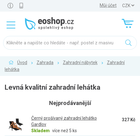
Můj účet
Úvod
Zahrada
Zahradní nábytek
Zahradní
lehátka
Levná kvalitní zahradní lehátka
Nejprodávanější
Černý prošívaný zahradní lehátko
327 Kč
Gardlov
Skladem
více než 5 ks