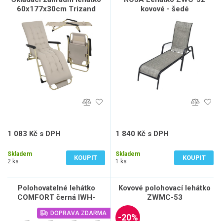
60x177x30cm Trizand
kovové - šedé
1 083 Kč s DPH
1 840 Kč s DPH
895 Kč bez DPH
1 521 Kč bez DPH
Skladem
Skladem
KOUPIT
KOUPIT
2 ks
1 ks
Polohovatelné lehátko
Kovové polohovací lehátko
COMFORT černá IWH-
ZWMC-53
10160011 sada 8ks
DOPRAVA ZDARMA
-20%