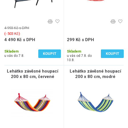
4 993 Kč s DPH
(‐ 503 Kč)
4 490 Kč s DPH
299 Kč s DPH
3 711 Kč bez DPH
247 Kč bez DPH
Skladem
Skladem
KOUPIT
KOUPIT
u vás do 7.8.
u vás od 7.8. do
10.8.
Lehátko závěsné houpací
Lehátko závěsné houpací
200 x 80 cm, červené
200 x 80 cm, modré