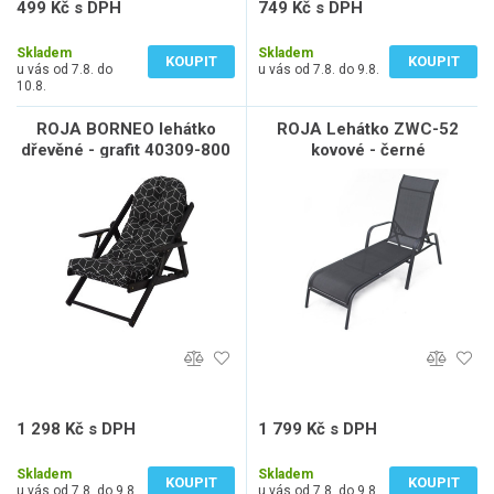
499 Kč s DPH
749 Kč s DPH
412 Kč bez DPH
619 Kč bez DPH
Skladem
Skladem
KOUPIT
KOUPIT
u vás od 7.8. do
u vás od 7.8. do 9.8.
10.8.
ROJA BORNEO lehátko
ROJA Lehátko ZWC-52
dřevěné - grafit 40309-800
kovové - černé
1 298 Kč s DPH
1 799 Kč s DPH
1 073 Kč bez DPH
1 487 Kč bez DPH
Skladem
Skladem
KOUPIT
KOUPIT
u vás od 7.8. do 9.8.
u vás od 7.8. do 9.8.