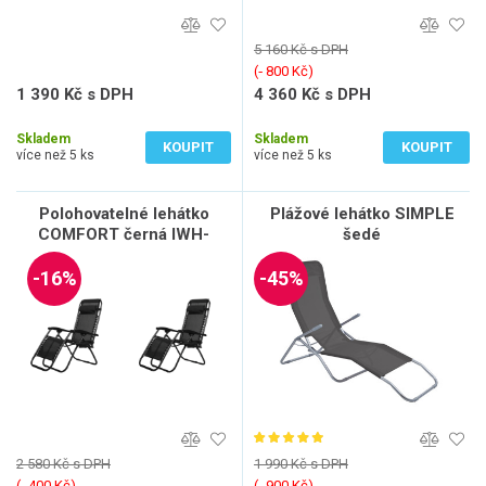
5 160 Kč s DPH
(‐ 800 Kč)
1 390 Kč s DPH
4 360 Kč s DPH
1 149 Kč bez DPH
3 603 Kč bez DPH
Skladem
Skladem
KOUPIT
KOUPIT
více než 5 ks
více než 5 ks
Polohovatelné lehátko
Plážové lehátko SIMPLE
COMFORT černá IWH-
šedé
10160008 sada 2ks
-16%
-45%
2 580 Kč s DPH
1 990 Kč s DPH
(‐ 400 Kč)
(‐ 900 Kč)