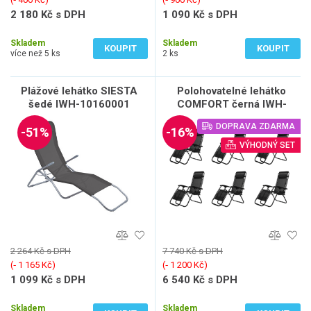
2 180 Kč s DPH
1 090 Kč s DPH
1 802 Kč bez DPH
901 Kč bez DPH
Skladem
Skladem
KOUPIT
KOUPIT
více než 5 ks
2 ks
Plážové lehátko SIESTA
Polohovatelné lehátko
šedé IWH-10160001
COMFORT černá IWH-
10160010 sada 6ks
DOPRAVA ZDARMA
-51%
-16%
VÝHODNÝ SET
2 264 Kč s DPH
7 740 Kč s DPH
(‐ 1 165 Kč)
(‐ 1 200 Kč)
1 099 Kč s DPH
6 540 Kč s DPH
908 Kč bez DPH
5 405 Kč bez DPH
Skladem
Skladem