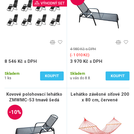
VÝHODNÝ SET
4 980 Kč s DPH
(‐ 1 010 Kč)
8 546 Kč s DPH
3 970 Kč s DPH
7 063 Kč bez DPH
3 281 Kč bez DPH
Skladem
Skladem
KOUPIT
KOUPIT
1 ks
u vás do 8.8.
Kovové polohovací lehátko
Lehátko závěsné síťové 200
ZMWMC-53 tmavě šedá
x 80 cm, červené
IWH-10160003
-10%