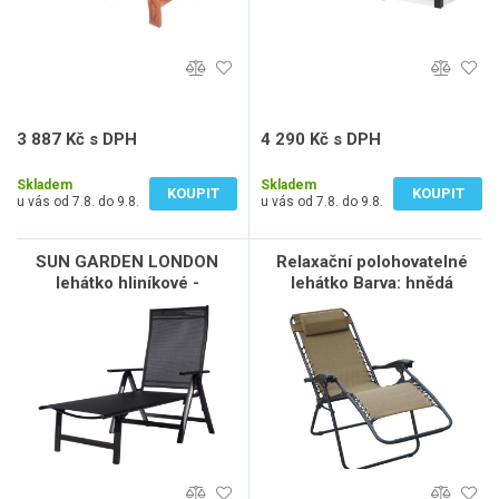
3 887 Kč s DPH
4 290 Kč s DPH
3 212 Kč bez DPH
3 546 Kč bez DPH
Skladem
Skladem
KOUPIT
KOUPIT
u vás od 7.8. do 9.8.
u vás od 7.8. do 9.8.
SUN GARDEN LONDON
Relaxační polohovatelné
lehátko hliníkové -
lehátko Barva: hnědá
černé+antracit