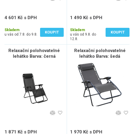
4 601 Kč s DPH
1 490 Kč s DPH
3 803 Kč bez DPH
1 231 Kč bez DPH
Skladem
Skladem
KOUPIT
KOUPIT
u vás od 7.8. do 9.8.
u vás od 9.8. do
12.8.
Relaxační polohovatelné
Relaxační polohovatelné
lehátko Barva: černá
lehátko Barva: šedá
1 871 Kč s DPH
1 970 Kč s DPH