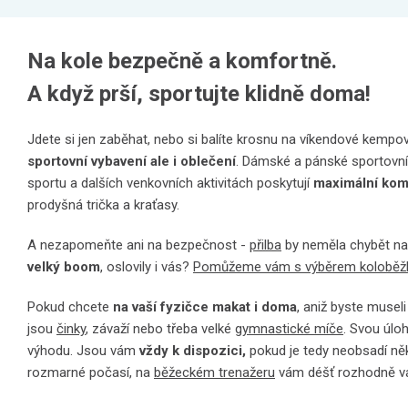
Na kole bezpečně a komfortně.
A když prší, sportujte klidně doma!
Jdete si jen zaběhat, nebo si balíte krosnu na víkendové kemp
sportovní vybavení ale i oblečení
. Dámské a pánské sportovní
sportu a dalších venkovních aktivitách poskytují
maximální kom
prodyšná trička a kraťasy.
A nezapomeňte ani na bezpečnost -
přilba
by neměla chybět na 
velký boom
, oslovily i vás?
Pomůžeme vám s výběrem koloběž
Pokud chcete
na vaší fyzičce makat i doma
, aniž byste musel
jsou
činky
, závaží nebo třeba velké
gymnastické míče
. Svou úlo
výhodu. Jsou vám
vždy k dispozici,
pokud je tedy neobsadí něk
rozmarné počasí, na
běžeckém trenažeru
vám déšť rozhodně va