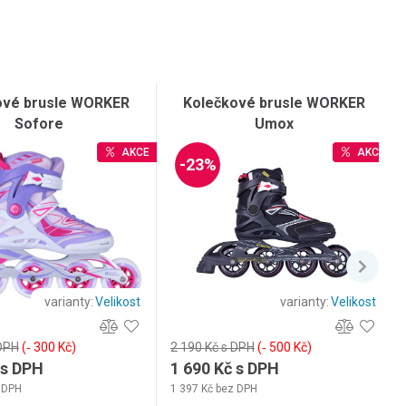
ové brusle WORKER
Kolečkové brusle WORKER
Sofore
Umox
AKCE
AKCE
-23%
varianty:
Velikost
varianty:
Velikost
 DPH
(‐ 300 Kč)
2 190 Kč s DPH
(‐ 500 Kč)
 s DPH
1 690 Kč s DPH
 DPH
1 397 Kč bez DPH