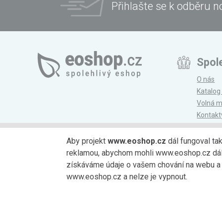
Přihlašte se k odběru n
Spol
O nás
Katalog
Volná m
Kontakt
Magazí
Aby projekt
www.eoshop.cz
dál fungoval ta
reklamou, abychom mohli www.eoshop.cz dále r
Možnosti platby
získáváme údaje o vašem chování na webu a o
www.eoshop.cz a nelze je vypnout.