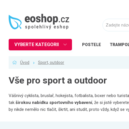
VYBERTE KATEGORII
POSTELE
TRAMPOL
Nábytek
Úvod
Sport, outdoor
Kuchyně
Ložnice
Vše pro sport a outdoor
Obývací pokoj
Dětské zboží
Vášnivý cyklista, bruslař, hokejista, fotbalista, boxer nebo turis
tak
širokou nabídku sportovního vybavení
, že si jistě vybere
Předsíň a chodba
by nikde nemělo nic tlačit, škrtit, ani studit, proto vždy, když s
Pracovna a kancelář
Koupelna