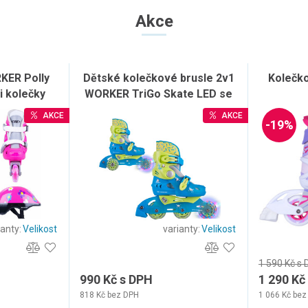
Akce
KER Polly
Dětské kolečkové brusle 2v1
Kolečk
i kolečky
WORKER TriGo Skate LED se
sv. kolečky
AKCE
AKCE
-19%
ianty:
Velikost
varianty:
Velikost
1 590 Kč s
990 Kč s DPH
1 290 Kč
818 Kč bez DPH
1 066 Kč bez