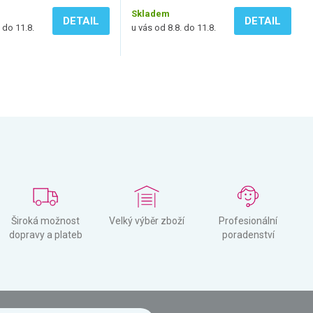
Skladem
DETAIL
DETAIL
 do 11.8.
u vás od 8.8. do 11.8.
Široká možnost
Velký výběr zboží
Profesionální
dopravy a plateb
poradenství