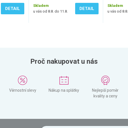
Skladem
Skladem
DETAIL
DETAIL
u vás od 8.8. do 11.8.
u vás od 8.8.
Proč nakupovat u nás
Věrnostní slevy
Nákup na splátky
Nejlepší poměr
kvality a ceny