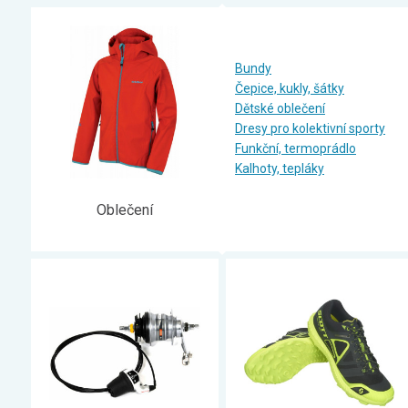
Zahrada
Balkon a terasa
Dílna
Bundy
Čepice, kukly, šátky
Auto-moto
Dětské oblečení
Dekorace
Dresy pro kolektivní sporty
Funkční, termoprádlo
Textil, koberce
Kalhoty, tepláky
Svítidla, žárovky
Oblečení
Trampolíny
Sedací vaky
Sport, outdoor
Všechny kategorie