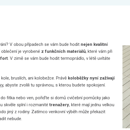
ování? V obou případech se vám bude hodit
nejen kvalitní
 oblečení je vyrobené
z funkčních materiálů
, které vám při
fort
. V zimě se vám bude hodit termoprádlo, v létě uvítáte
kole, bruslích, ani kolobežce. Právě
koloběžky nyní zažívají
ky
, abyste zvolili tu správnou, s kterou budete spokojení.
i do fitka nebo ven, pořiďte si domů cvičební pomůcky jako
hu skvěle splní i rozmanité
trenažery
, které mají jednu velkou
do jiný z rodiny. Zatímco venkovní výběh může překazit
dit nebude.