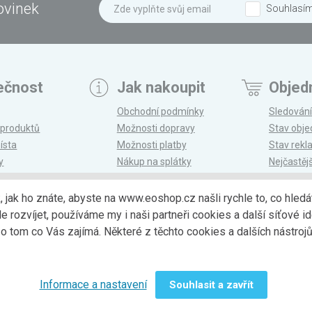
ovinek
Souhlasí
ečnost
Jak nakoupit
Objed
Obchodní podmínky
Sledování
 produktů
Možnosti dopravy
Stav obj
ísta
Možnosti platby
Stav rek
y
Nákup na splátky
Nejčastěj
n
Reklamace a vrácení
k, jak ho znáte, abyste na www.eoshop.cz našli rychle to, co hl
ozvíjet, používáme my i naši partneři cookies a další síťové ide
Možnosti dopr
 tom co Vás zajímá. Některé z těchto cookies a dalších nástro
Informace a nastavení
Souhlasit a zavřít