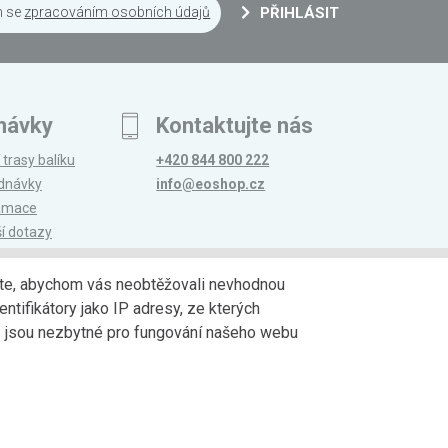
m se
zpracováním osobních údajů
PŘIHLÁSIT
návky
Kontaktujte nás
 trasy balíku
+420 844 800 222
ednávky
info@eoshop.cz
lamace
ší dotazy
edáte, abychom vás neobtěžovali nevhodnou
ntifikátory jako IP adresy, ze kterých
avy
Partneři
jů jsou nezbytné pro fungování našeho webu