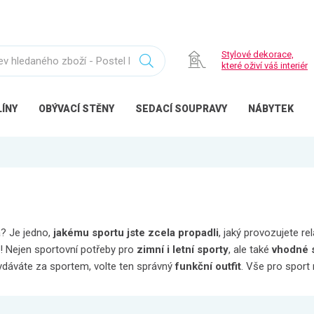
Stylové dekorace,
které oživí váš interiér
ÍNY
OBÝVACÍ
STĚNY
SEDACÍ
SOUPRAVY
NÁBYTEK
ta? Je jedno,
jakému sportu jste zcela propadli
, jaký provozujete r
te! Nejen sportovní potřeby pro
zimní i letní sporty
, ale také
vhodné s
e vydáváte za sportem, volte ten správný
funkční outfit
. Vše pro sport