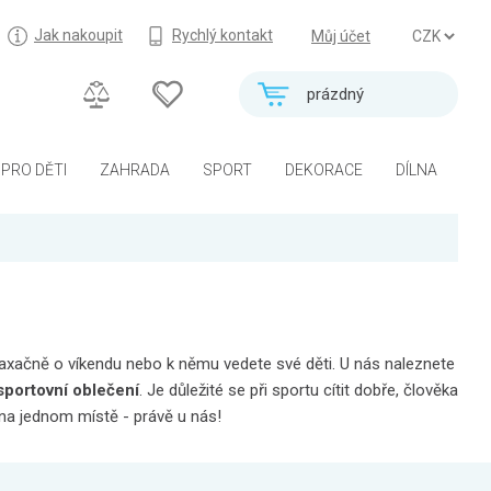
Jak nakoupit
Rychlý kontakt
Můj účet
prázdný
PRO DĚTI
ZAHRADA
SPORT
DEKORACE
DÍLNA
elaxačně o víkendu nebo k němu vedete své děti. U nás naleznete
portovní oblečení
. Je důležité se při sportu cítit dobře, člověka
 na jednom místě - právě u nás!