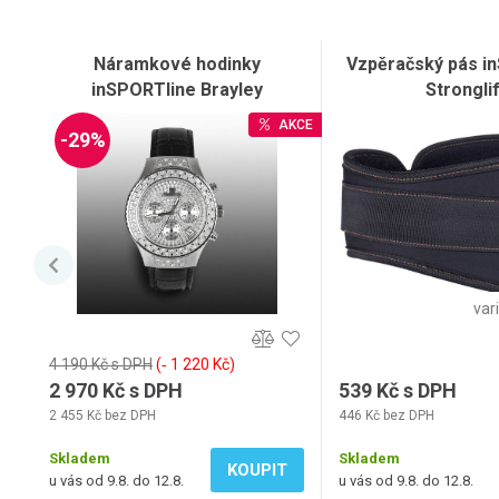
Náramkové hodinky
Vzpěračský pás i
inSPORTline Brayley
Stronglif
AKCE
-29%
var
4 190 Kč s DPH
(‐ 1 220 Kč)
2 970 Kč s DPH
539 Kč s DPH
2 455 Kč bez DPH
446 Kč bez DPH
Skladem
Skladem
KOUPIT
u vás od 9.8. do 12.8.
u vás od 9.8. do 12.8.