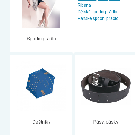
Zahrada
Ribana
Dětské spodní prádlo
Balkon a terasa
Pánské spodní prádlo
Dílna
Auto-moto
Spodní prádlo
Dekorace
Textil, koberce
Svítidla, žárovky
Trampolíny
Sedací vaky
Sport, outdoor
Všechny kategorie
Deštníky
Pásy, pásky