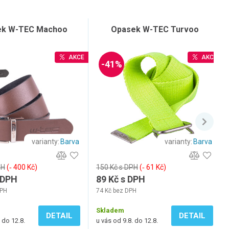
ek W-TEC Machoo
Opasek W-TEC Turvoo
AKCE
AKCE
-41%
varianty:
Barva
varianty:
Barva
PH
(‐ 400 Kč)
150 Kč s DPH
(‐ 61 Kč)
 DPH
89 Kč s DPH
DPH
74 Kč bez DPH
Skladem
DETAIL
DETAIL
 do 12.8.
u vás od 9.8. do 12.8.