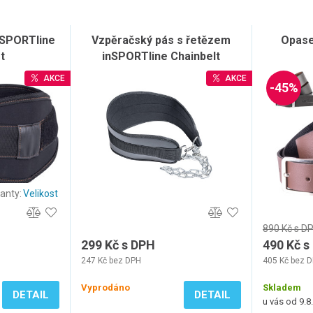
nSPORTline
Vzpěračský pás s řetězem
Opas
t
inSPORTline Chainbelt
AKCE
AKCE
-45%
ianty:
Velikost
890 Kč s D
299 Kč s DPH
490 Kč s
247 Kč bez DPH
405 Kč bez 
Vyprodáno
Skladem
DETAIL
DETAIL
u vás od 9.8.