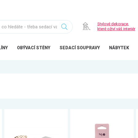
Stylové dekorace,
které oživí váš interiér
ÍNY
OBÝVACÍ
STĚNY
SEDACÍ
SOUPRAVY
NÁBYTEK