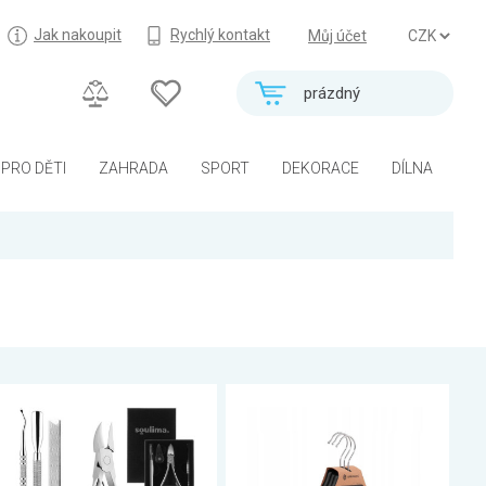
Jak nakoupit
Rychlý kontakt
Můj účet
prázdný
PRO DĚTI
ZAHRADA
SPORT
DEKORACE
DÍLNA