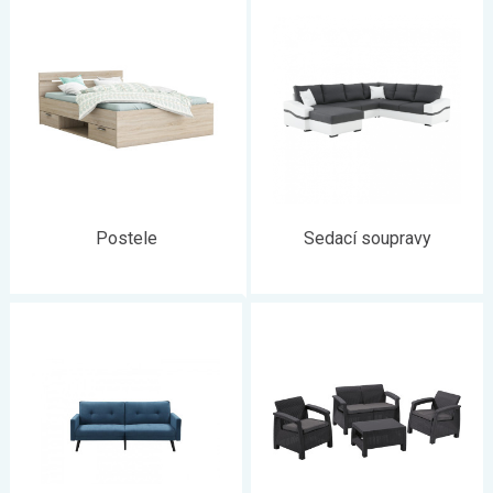
místo. Na našem eshopu naleznete
širokou paletu stylů,
materiálů i barev
. Do obývacího pokoje, ložnice, dětského
pokoje, kuchyně, jídelny, chodby, koupelny a třeba i dílny. Zkrátka
vše, na co si jen vzpomenete.
Postele
Sedací soupravy