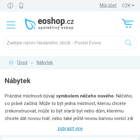
Můj účet
Úvod
Nábytek
Nábytek
Prázdné místnosti bývají
symbolem něčeho nového
. Něčeho,
co právě začíná. Může to být jedna místnost, kterou chcete
zrekonstruovat, může to být starší byt nebo dům, kterému
chcete dát novou tvář, nebo také ještě novou barvou vonící zdi
nového domova.
Zařiďte to své "nové" nebo oživte i to
zobrazít více
"staré" nábytkem
, který vykouzlí z vašeho domova dokonalé