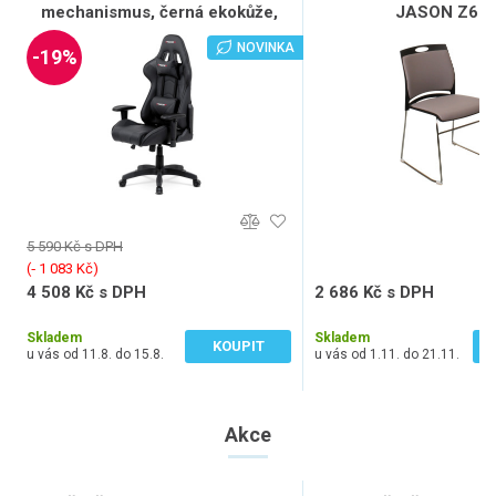
mechanismus, černá ekokůže,
JASON Z61
KA-F03 BK
NOVINKA
-19%
5 590 Kč s DPH
(‐ 1 083 Kč)
4 508 Kč s DPH
2 686 Kč s DPH
3 725 Kč bez DPH
2 220 Kč bez DPH
Skladem
Skladem
KOUPIT
u vás od 11.8. do 15.8.
u vás od 1.11. do 21.11.
Akce