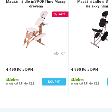
Masážní židle inSPORTline Massy
Masážní židle inSP
dřevěná
Relaxxy hliník
AKCE
4 490 Kč s DPH
4 990 Kč s DPH
3 711 Kč bez DPH
4 124 Kč bez DPH
Skladem
Skladem
KOUPIT
u vás od 9.8. do 12.8.
u vás od 9.8. do 12.8.