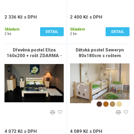
2 336 Kč s DPH
2 400 Kč s DPH
1 931 Kč bez DPH
1 984 Kč bez DPH
Skladem
Skladem
DETAIL
DETAIL
2 ks
2 ks
Dřevěná postel Eliza
Dětská postel Seweryn
160x200 + rošt ZDARMA -
80x180cm s roštem
borovice
4 072 Kč s DPH
4 089 Kč s DPH