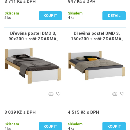
3 711 Kč s DPH
947 Kč s DPH
3 067 Kč bez DPH
783 Kč bez DPH
Skladem
Skladem
KOUPIT
DETAIL
5 ks
4 ks
Dřevěná postel DMD 3,
Dřevěná postel DMD 3,
90x200 + rošt ZDARMA,
160x200 + rošt ZDARMA,
borovice / bílá
borovice / bílá
3 039 Kč s DPH
4 515 Kč s DPH
2 512 Kč bez DPH
3 731 Kč bez DPH
Skladem
Skladem
KOUPIT
KOUPIT
4 ks
4 ks