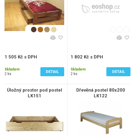
1 505 Kč s DPH
1 802 Kč s DPH
1 244 Kč bez DPH
1 489 Kč bez DPH
Skladem
Skladem
DETAIL
DETAIL
2 ks
2 ks
Úložný prostor pod postel
Dřevěná postel 80x200
LK151
LK122