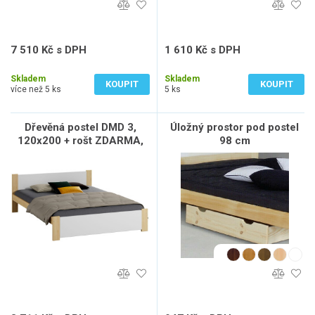
7 510 Kč s DPH
1 610 Kč s DPH
6 207 Kč bez DPH
1 331 Kč bez DPH
Skladem
Skladem
KOUPIT
KOUPIT
více než 5 ks
5 ks
Dřevěná postel DMD 3,
Úložný prostor pod postel
120x200 + rošt ZDARMA,
98 cm
borovice / bílá