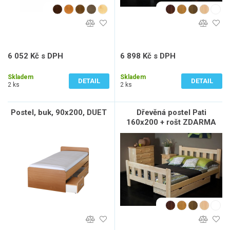
6 052 Kč s DPH
6 898 Kč s DPH
5 002 Kč bez DPH
5 701 Kč bez DPH
Skladem
Skladem
DETAIL
DETAIL
2 ks
2 ks
Postel, buk, 90x200, DUET
Dřevěná postel Pati
160x200 + rošt ZDARMA