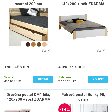
matrací 200 cm
140x200 + rošt ZDARMA,
borovice / bílá
3 986 Kč s DPH
4 096 Kč s DPH
3 294 Kč bez DPH
3 385 Kč bez DPH
Skladem
Skladem
DETAIL
KOUPIT
více než 5 ks
více než 5 ks
Dřevěná postel DM1 bílá,
Patrová postel Bunky 90,
120x200 + rošt ZDARMA
černá
-14%