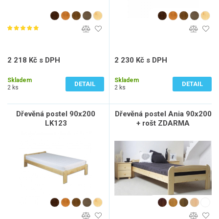
2 218 Kč s DPH
2 230 Kč s DPH
1 833 Kč bez DPH
1 843 Kč bez DPH
Skladem
Skladem
DETAIL
DETAIL
2 ks
2 ks
Dřevěná postel 90x200
Dřevěná postel Ania 90x200
LK123
+ rošt ZDARMA