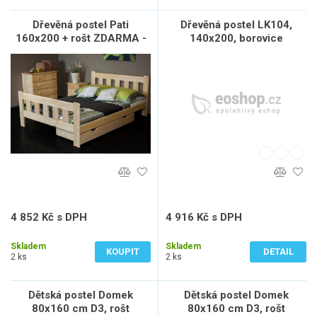
Dřevěná postel Pati
Dřevěná postel LK104,
160x200 + rošt ZDARMA -
140x200, borovice
borovice
4 852 Kč s DPH
4 916 Kč s DPH
4 010 Kč bez DPH
4 063 Kč bez DPH
Skladem
Skladem
KOUPIT
DETAIL
2 ks
2 ks
Dětská postel Domek
Dětská postel Domek
80x160 cm D3, rošt
80x160 cm D3, rošt