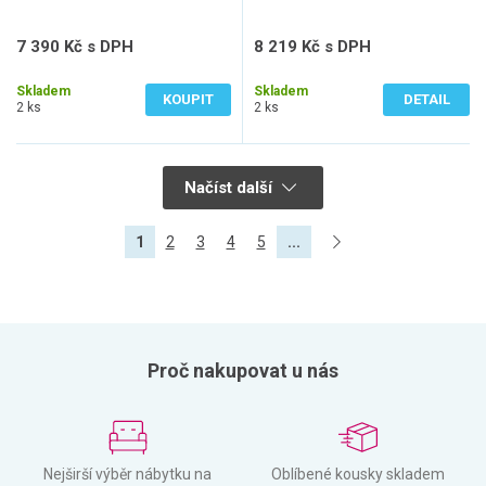
7 390 Kč s DPH
8 219 Kč s DPH
6 107 Kč bez DPH
6 793 Kč bez DPH
Skladem
Skladem
KOUPIT
DETAIL
2 ks
2 ks
Načíst další
1
2
3
4
5
...
Proč nakupovat u nás
Nejširší výběr nábytku na
Oblíbené kousky skladem