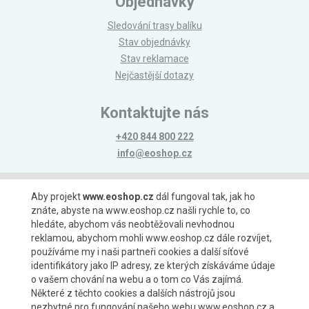
Objednávky
Sledování trasy balíku
Stav objednávky
Stav reklamace
Nejčastější dotazy
Kontaktujte nás
+420 844 800 222
info@eoshop.cz
Možnosti platby
Aby projekt
www.eoshop.cz
dál fungoval tak, jak ho
znáte, abyste na www.eoshop.cz našli rychle to, co
hledáte, abychom vás neobtěžovali nevhodnou
reklamou, abychom mohli www.eoshop.cz dále rozvíjet,
používáme my i naši partneři cookies a další síťové
identifikátory jako IP adresy, ze kterých získáváme údaje
Možnosti dopravy
o vašem chování na webu a o tom co Vás zajímá.
Některé z těchto cookies a dalších nástrojů jsou
nezbytné pro fungování našeho webu www.eoshop.cz a