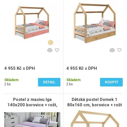
ZDARMA - borovice
ZDARMA - borovice,
zábrana: bílá, úlož. prost:
bez, matrace: s matrací
4 955 Kč s DPH
4 955 Kč s DPH
4 095 Kč bez DPH
4 095 Kč bez DPH
Skladem
Skladem
DETAIL
KOUPIT
2 ks
2 ks
Postel z masivu Iga
Dětská postel Domek 1
140x200 borovice + rošt,
80x160 cm, borovice + rošt
bílá
a matrace ZDARMA