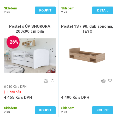
3 365 Kč bez DPH
3 379 Kč bez DPH
Skladem
Skladem
KOUPIT
DETAIL
2 ks
2 ks
Postel s ÚP SHOKORA
Postel 1S / 90, dub sonoma,
200x90 cm bílá
TEYO
-26%
6 010 Kč s DPH
(‐ 1 555 Kč)
4 455 Kč s DPH
4 490 Kč s DPH
3 682 Kč bez DPH
3 711 Kč bez DPH
Skladem
Skladem
KOUPIT
KOUPIT
2 ks
2 ks