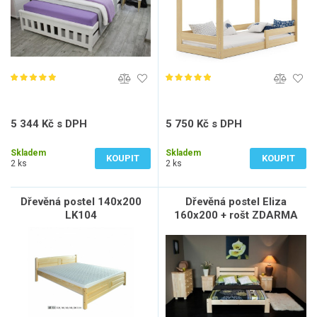
5 344 Kč s DPH
5 750 Kč s DPH
4 417 Kč bez DPH
4 752 Kč bez DPH
Skladem
Skladem
KOUPIT
KOUPIT
2 ks
2 ks
Dřevěná postel 140x200
Dřevěná postel Eliza
LK104
160x200 + rošt ZDARMA