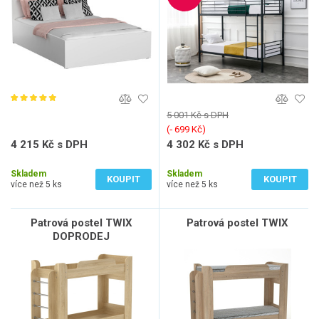
5 001 Kč s DPH
(‐ 699 Kč)
4 215 Kč s DPH
4 302 Kč s DPH
3 484 Kč bez DPH
3 555 Kč bez DPH
Skladem
Skladem
KOUPIT
KOUPIT
více než 5 ks
více než 5 ks
Patrová postel TWIX
Patrová postel TWIX
DOPRODEJ