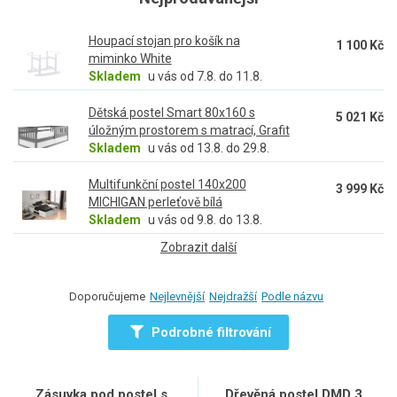
patrová postel
. Rám lůžka vybírejte podle vkusu i toho, co od
postele čekáte. Třeba
čalouněné postele
většinou disponují
Houpací stojan pro košík na
úložným prostorem a v interiéru působí útulně. Kovové zase
1 100 Kč
miminko White
romanticky a
dřevěné umí prostor "prohřát"
a projasnit už na
Skladem
u vás od 7.8. do 11.8.
pohled.
Dětská postel Smart 80x160 s
5 021 Kč
úložným prostorem s matrací, Grafit
Skladem
u vás od 13.8. do 29.8.
Multifunkční postel 140x200
3 999 Kč
MICHIGAN perleťově bílá
Skladem
u vás od 9.8. do 13.8.
Zobrazit další
Doporučujeme
Nejlevnější
Nejdražší
Podle názvu
Podrobné filtrování
Zásuvka pod postel s
Dřevěná postel DMD 3,