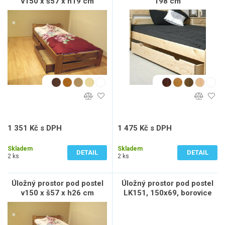
v150 x š57 x h19 cm
198 cm
1 351 Kč s DPH
1 475 Kč s DPH
1 117 Kč bez DPH
1 219 Kč bez DPH
Skladem
Skladem
DETAIL
DETAIL
2 ks
2 ks
Úložný prostor pod postel
Úložný prostor pod postel
v150 x š57 x h26 cm
LK151, 150x69, borovice