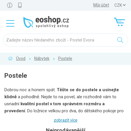
Můj účet
Úvod
Nábytek
Postele
Postele
Dobrou noc a honem spát.
Těšte se do postele a usínejte
klidně
a pohodlně. Nejde to na povel, ale rozhodně vám to
usnadní
kvalitní postel v tom správném rozměru a
provedení
. Do ložnice velkou pro dva, do dětského pokoje pro
menší děti
jednolůžko
, pro ty větší už klidně jedno a půl lůžko,
zobrazít více
aby měly dostatek místa, a když je dětí v pokoji víc, vyplatí se i
Nejprodávanější