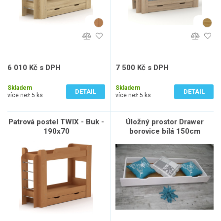
6 010 Kč s DPH
7 500 Kč s DPH
6 010 Kč bez DPH
6 198 Kč bez DPH
Skladem
Skladem
DETAIL
DETAIL
více než 5 ks
více než 5 ks
Patrová postel TWIX - Buk -
Úložný prostor Drawer
190x70
borovice bílá 150cm