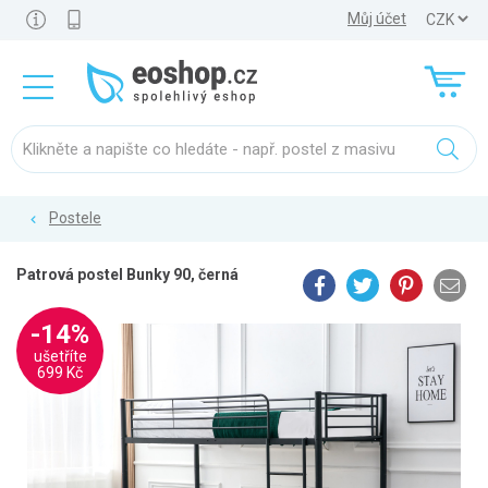
Můj účet
Postele
Patrová postel Bunky 90, černá
-14%
ušetříte
699 Kč