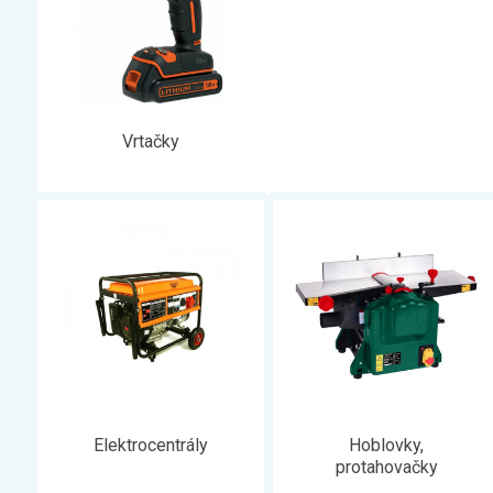
Zahrada
Balkon a terasa
Dílna
Auto-moto
Vrtačky
Dekorace
Textil, koberce
Svítidla, žárovky
Trampolíny
Sedací vaky
Sport, outdoor
Všechny kategorie
Elektrocentrály
Hoblovky,
protahovačky