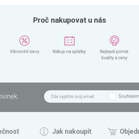
Proč nakupovat u nás
Věrnostní slevy
Nákup na splátky
Nejlepší poměr
kvality a ceny
ovinek
Souhlasí
ečnost
Jak nakoupit
Objed