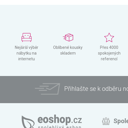
Nejširší výběr
Oblíbené kousky
Přes 4000
nábytku na
skladem
spokojených
internetu
referencí
Přihlašte se k odběru n
Spol