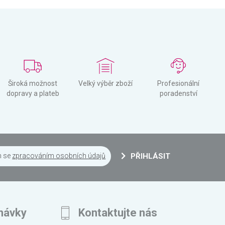
Široká možnost
Velký výběr zboží
Profesionální
dopravy a plateb
poradenství
m se
zpracováním osobních údajů
PŘIHLÁSIT
návky
Kontaktujte nás