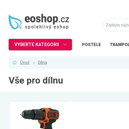
VYBERTE KATEGORII
POSTELE
TRAMPOL
Nábytek
Úvod
Dílna
Kuchyně
Ložnice
Vše pro dílnu
Obývací pokoj
Dětské zboží
Předsíň a chodba
Pracovna a kancelář
Koupelna