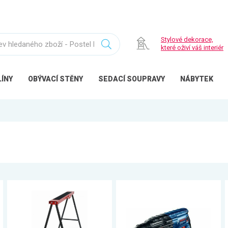
Stylové dekorace,
které oživí váš interiér
ÍNY
OBÝVACÍ
STĚNY
SEDACÍ
SOUPRAVY
NÁBYTEK