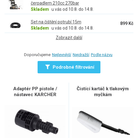
čerpadlem 210cc 270bar
Skladem
u vás od 10.8. do 14.8.
Set na čištění potrubí 15m
899 Kč
Skladem
u vás od 10.8. do 14.8.
Zobrazit další
Doporučujeme
Nejlevnější
Nejdražší
Podle názvu
Podrobné filtrování
Adaptér PP pistole /
Čistící kartáč k tlakovým
nástavec KARCHER
myčkám