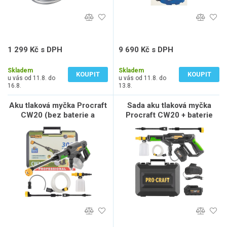
1 299 Kč s DPH
9 690 Kč s DPH
1 074 Kč bez DPH
8 008 Kč bez DPH
Skladem
Skladem
KOUPIT
KOUPIT
u vás od 11.8. do
u vás od 11.8. do
16.8.
13.8.
Aku tlaková myčka Procraft
Sada aku tlaková myčka
CW20 (bez baterie a
Procraft CW20 + baterie
nabíječky) | CW20bb
20/4 a nabíječka 20/1 |
SCW20