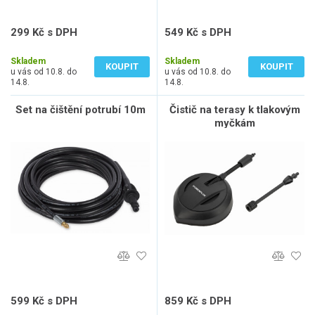
299 Kč s DPH
549 Kč s DPH
247 Kč bez DPH
454 Kč bez DPH
Skladem
Skladem
KOUPIT
KOUPIT
u vás od 10.8. do
u vás od 10.8. do
14.8.
14.8.
Set na čištění potrubí 10m
Čistič na terasy k tlakovým
myčkám
599 Kč s DPH
859 Kč s DPH