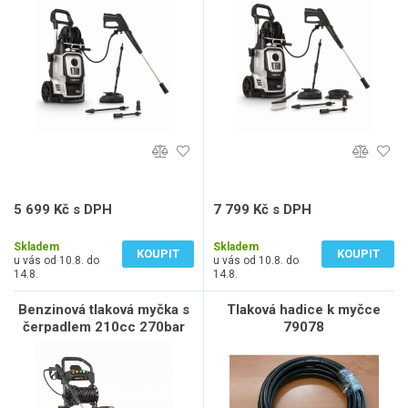
5 699 Kč s DPH
7 799 Kč s DPH
4 710 Kč bez DPH
6 446 Kč bez DPH
Skladem
Skladem
KOUPIT
KOUPIT
u vás od 10.8. do
u vás od 10.8. do
14.8.
14.8.
Benzinová tlaková myčka s
Tlaková hadice k myčce
čerpadlem 210cc 270bar
79078