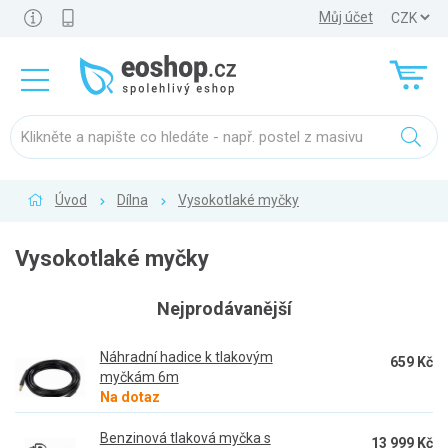
Můj účet
Úvod
Dílna
Vysokotlaké myčky
Vysokotlaké myčky
Nejprodávanější
Náhradní hadice k tlakovým
659 Kč
myčkám 6m
Na dotaz
Benzinová tlaková myčka s
13 999 Kč