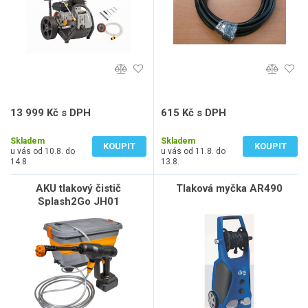
13 999 Kč s DPH
615 Kč s DPH
11 569 Kč bez DPH
508 Kč bez DPH
Skladem
Skladem
KOUPIT
KOUPIT
u vás od 10.8. do
u vás od 11.8. do
14.8.
13.8.
AKU tlakový čistič
Tlaková myčka AR490
Splash2Go JH01