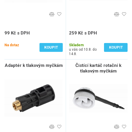
99 Kč s DPH
259 Kč s DPH
82 Kč bez DPH
214 Kč bez DPH
Na dotaz
Skladem
KOUPIT
KOUPIT
u vás od 10.8. do
14.8.
Adaptér k tlakovým myčkám
Čistící kartáč rotační k
tlakovým myčkám