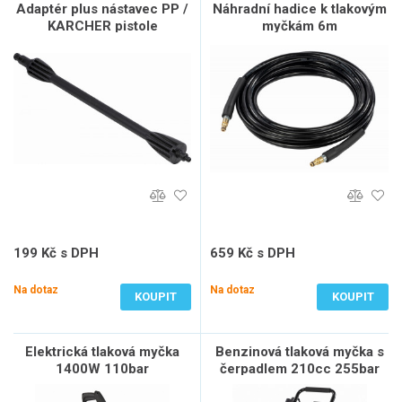
Adaptér plus nástavec PP /
Náhradní hadice k tlakovým
KARCHER pistole
myčkám 6m
199 Kč s DPH
659 Kč s DPH
165 Kč bez DPH
545 Kč bez DPH
Na dotaz
Na dotaz
KOUPIT
KOUPIT
Elektrická tlaková myčka
Benzinová tlaková myčka s
1400W 110bar
čerpadlem 210cc 255bar