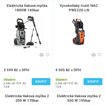
Elektrická tlaková myčka
Vysokotlaký čistič NAC
1800W 140bar
PWE220-LN
3 599 Kč s DPH
4 505 Kč s DPH
2 974 Kč bez DPH
3 723 Kč bez DPH
Skladem
Skladem
KOUPIT
KOUPIT
u vás od 10.8. do
u vás od 10.8. do
14.8.
13.8.
Elektrická tlaková myčka 2
Elektrická tlaková myčka 2
200 W 170bar
500 W 195bar