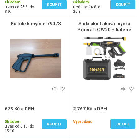
Skladem
Skladem
KOUPIT
KOUPIT
u vás od 25.8. do
u vás od 16.8. do
3.9.
25.8.
Pistole k myčce 79078
Sada aku tlaková myčka
Procraft CW20 + baterie
20/2A a nabíječka 20/1 |
SCW20/20-2A
673 Kč s DPH
2 767 Kč s DPH
556 Kč bez DPH
2 287 Kč bez DPH
Skladem
Vyprodáno
KOUPIT
DETAIL
u vás od 6.10. do
15.10.