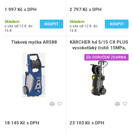
1 997 Kč s DPH
2 797 Kč s DPH
1 650 Kč bez DPH
2 312 Kč bez DPH
Skladem
Skladem
KOUPIT
KOUPIT
u vás od 12.8. do
u vás od 12.8. do
16.8.
16.8.
Tlaková myčka AR588
KÄRCHER hd 5/15 CX PLUS
vysokotlaký čistič 15MPa,
500l/h
DORUČENÍ ZDARMA
18 145 Kč s DPH
23 103 Kč s DPH
14 996 Kč bez DPH
19 093 Kč bez DPH