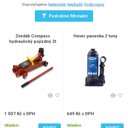
Doporučujeme
Nejlevnější
Nejdražší
Podle názvu
Podrobné filtrování
Zvedák Compass
Hever panenka 2 tuny
hydraulický pojízdný 2t
1 007 Kč s DPH
649 Kč s DPH
832 Kč bez DPH
536 Kč bez DPH
Skladem
Skladem
KOUPIT
KOUPIT