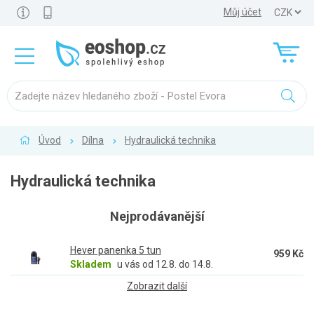
Můj účet
Úvod
Dílna
Hydraulická technika
Hydraulická technika
Nejprodávanější
Hever panenka 5 tun
959 Kč
Skladem
u vás od 12.8. do 14.8.
Zobrazit další