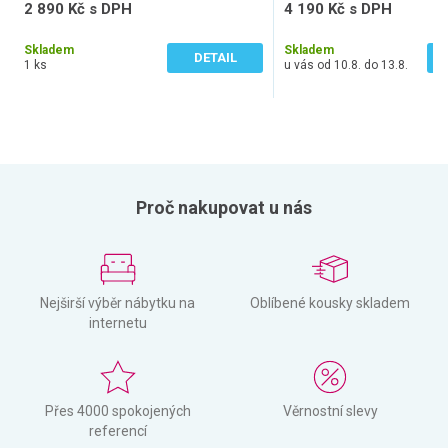
2 890 Kč s DPH
4 190 Kč s DPH
2 388 Kč bez DPH
3 463 Kč bez DPH
Skladem
Skladem
DETAIL
1 ks
u vás od 10.8. do 13.8.
Proč nakupovat u nás
Nejširší výběr nábytku na
Oblíbené kousky skladem
internetu
Přes 4000 spokojených
Věrnostní slevy
referencí