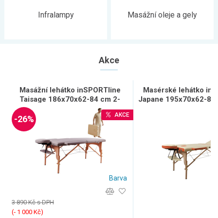
Infralampy
Masážní oleje a gely
Akce
Masážní lehátko inSPORTline
Masérské lehátko in
Taisage 186x70x62-84 cm 2-
Japane 195x70x62-84 
dílné dřevěné
dřevěné
AKCE
-26%
Barva
3 890 Kč s DPH
(‐ 1 000 Kč)