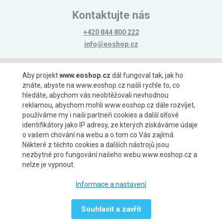
Kontaktujte nás
+420 844 800 222
info@eoshop.cz
Možnosti platby
Aby projekt
www.eoshop.cz
dál fungoval tak, jak ho
znáte, abyste na www.eoshop.cz našli rychle to, co
hledáte, abychom vás neobtěžovali nevhodnou
reklamou, abychom mohli www.eoshop.cz dále rozvíjet,
používáme my i naši partneři cookies a další síťové
identifikátory jako IP adresy, ze kterých získáváme údaje
Možnosti dopravy
o vašem chování na webu a o tom co Vás zajímá.
Některé z těchto cookies a dalších nástrojů jsou
nezbytné pro fungování našeho webu www.eoshop.cz a
nelze je vypnout.
Partneři
Informace a nastavení
Souhlasit a zavřít