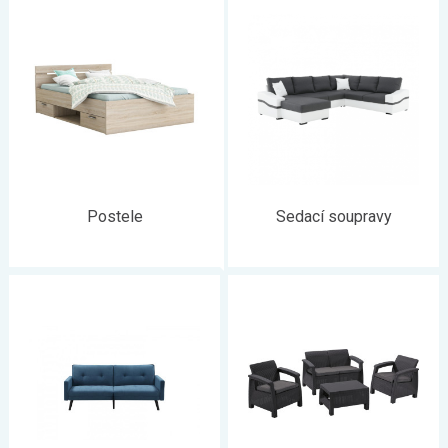
místo. Na našem eshopu naleznete
širokou paletu stylů,
materiálů i barev
. Do obývacího pokoje, ložnice, dětského
pokoje, kuchyně, jídelny, chodby, koupelny a třeba i dílny. Zkrátka
vše, na co si jen vzpomenete.
Postele
Sedací soupravy