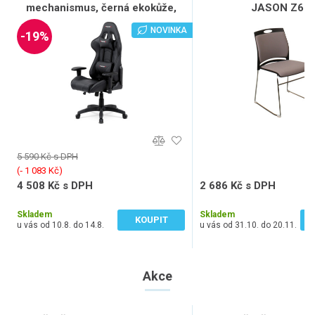
mechanismus, černá ekokůže,
JASON Z61
KA-F03 BK
NOVINKA
-19%
5 590 Kč s DPH
(‐ 1 083 Kč)
4 508 Kč s DPH
2 686 Kč s DPH
3 725 Kč bez DPH
2 220 Kč bez DPH
Skladem
Skladem
KOUPIT
u vás od 10.8. do 14.8.
u vás od 31.10. do 20.11.
Akce