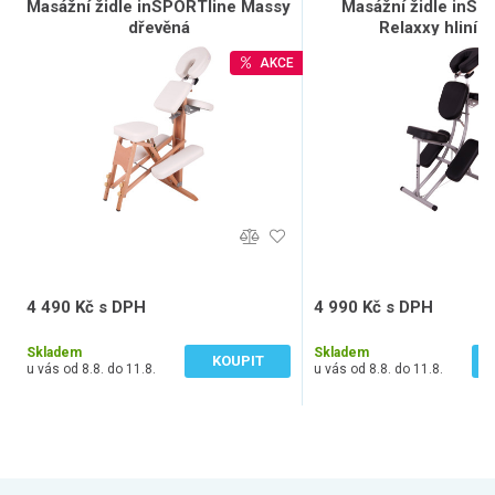
Masážní židle inSPORTline Massy
Masážní židle inSP
dřevěná
Relaxxy hliník
AKCE
4 490 Kč s DPH
4 990 Kč s DPH
3 711 Kč bez DPH
4 124 Kč bez DPH
Skladem
Skladem
KOUPIT
u vás od 8.8. do 11.8.
u vás od 8.8. do 11.8.