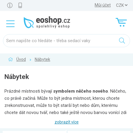
Můj účet
Úvod
Nábytek
Nábytek
Prázdné místnosti bývají
symbolem něčeho nového
. Něčeho,
co právě začíná. Může to být jedna místnost, kterou chcete
zrekonstruovat, může to být starší byt nebo dům, kterému
chcete dát novou tvář, nebo také ještě novou barvou vonící zdi
nového domova.
Zařiďte to své "nové" nebo oživte i to
zobrazít více
"staré" nábytkem
, který vykouzlí z vašeho domova dokonalé