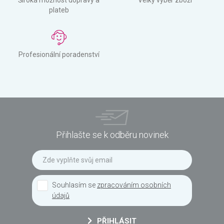
Široká možnost dopravy a
Velký výběr zboží
plateb
Profesionální poradenství
Přihlašte se k odběru novinek
Souhlasím se
zpracováním osobních
údajů
PŘIHLÁSIT