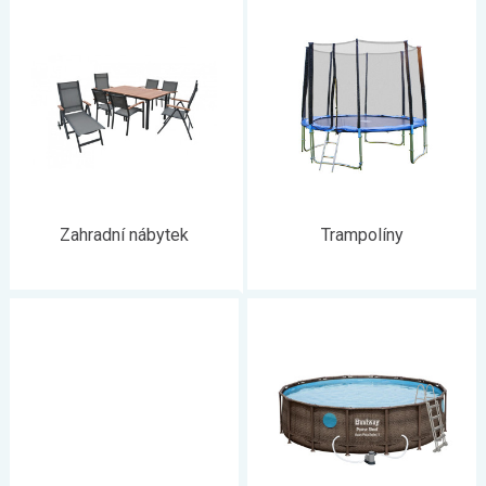
uskladníte v zahradních úložných boxech všech možných
velikostí. Myslíme i na ty, kdo jsou na zahradě aktivní a v péči o
zahradu našli zalíbení.
Zahrádkáři určitě uvítají nabídku
skleníků a zahradní techniky. A
co by to bylo za zahradu bez
dětského světa?
Trampolíny, herní prvky, bazény ani pískoviště
by neměly chybět.
Poskládejte si svůj svět na zahradě
přesně
podle vašich potřeb - vše seženete
na jednom místě právě u
nás
.
Zahradní nábytek
Trampolíny