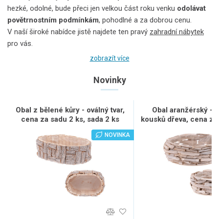
hezké, odolné, bude přeci jen velkou část roku venku
odolávat
povětrnostním podmínkám
, pohodlné a za dobrou cenu.
V naší široké nabídce jistě najdete ten pravý
zahradní nábytek
pro vás.
zobrazít více
Nábytek na zahradu může být
dřevěný, kovový nebo z
ratanu
. Jak vybrat ten pravý?
Novinky
Vezměme to popořadě.
Klasikou je dřevo
. Největším držákem
je nábytek z exotického dřeva, jako je týk. Odolná je také
Obal z bělené kůry - oválný tvar,
Obal aranžérský - k
cena za sadu 2 ks, sada 2 ks
kousků dřeva, cena za 
severská borovice. Tento nábytek nevyžaduje takřka žádnou
sada 2 ks
péči, stačí ho vždy na začátku sezony natřít speciálním olejem.
NOVINKA
Nábytek ze smrku či borovice vyžaduje o něco víc péče a neměl
by být vystavený dešti.
Odolný je i
zahradní nábytek z kovu
. Oblíbený je potom
také nábytek
z umělého ratanu
. Jednoduše se udržuje
a neztrácí své vlastnosti. Díky své pružnosti je umělý ratan
neskutečně pohodlný a navíc je plně bezúdržbový. Je odolný