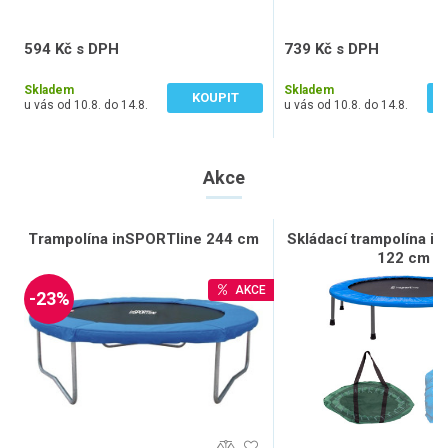
vůči dešti, slunci i mrazu a vy ho tak můžete nechat po celou
dobu na zahradě.
594 Kč s DPH
739 Kč s DPH
491 Kč bez DPH
611 Kč bez DPH
Skladem
Skladem
KOUPIT
u vás od 10.8. do 14.8.
u vás od 10.8. do 14.8.
Akce
Trampolína inSPORTline 244 cm
Skládací trampolína i
122 cm
AKCE
-23%