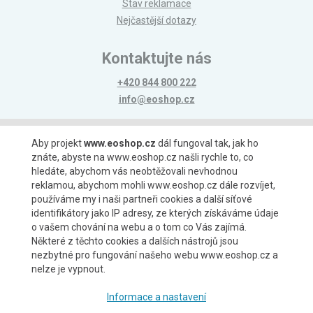
Stav reklamace
Nejčastější dotazy
Kontaktujte nás
+420 844 800 222
info@eoshop.cz
Možnosti platby
Aby projekt
www.eoshop.cz
dál fungoval tak, jak ho
znáte, abyste na www.eoshop.cz našli rychle to, co
hledáte, abychom vás neobtěžovali nevhodnou
reklamou, abychom mohli www.eoshop.cz dále rozvíjet,
používáme my i naši partneři cookies a další síťové
identifikátory jako IP adresy, ze kterých získáváme údaje
Možnosti dopravy
o vašem chování na webu a o tom co Vás zajímá.
Některé z těchto cookies a dalších nástrojů jsou
nezbytné pro fungování našeho webu www.eoshop.cz a
nelze je vypnout.
Partneři
Informace a nastavení