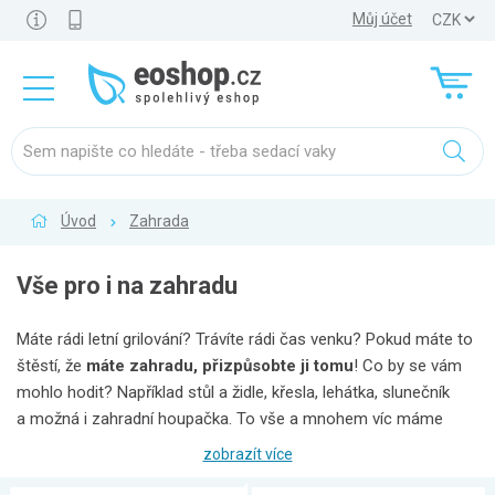
Můj účet
Úvod
Zahrada
Vše pro i na zahradu
Máte rádi letní grilování? Trávíte rádi čas venku? Pokud máte to
štěstí, že
máte zahradu, přizpůsobte ji tomu
! Co by se vám
mohlo hodit? Například stůl a židle, křesla, lehátka, slunečník
a možná i zahradní houpačka. To vše a mnohem víc máme
v nabídce našeho eshopu. Podívejte se sami.
Nábytek můžete
zobrazít více
dovybavit pohodlnými polstrovanými sedáky
, které