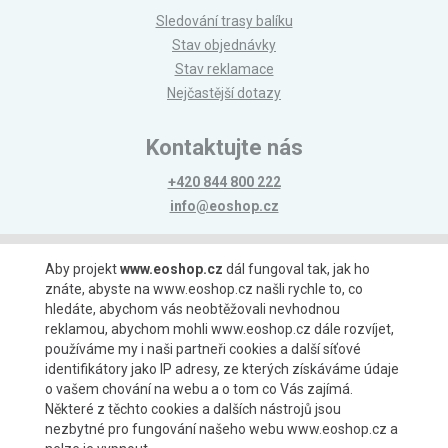
Sledování trasy balíku
Stav objednávky
Stav reklamace
Nejčastější dotazy
Kontaktujte nás
+420 844 800 222
info@eoshop.cz
Možnosti platby
Aby projekt
www.eoshop.cz
dál fungoval tak, jak ho
znáte, abyste na www.eoshop.cz našli rychle to, co
hledáte, abychom vás neobtěžovali nevhodnou
reklamou, abychom mohli www.eoshop.cz dále rozvíjet,
používáme my i naši partneři cookies a další síťové
identifikátory jako IP adresy, ze kterých získáváme údaje
Možnosti dopravy
o vašem chování na webu a o tom co Vás zajímá.
Některé z těchto cookies a dalších nástrojů jsou
nezbytné pro fungování našeho webu www.eoshop.cz a