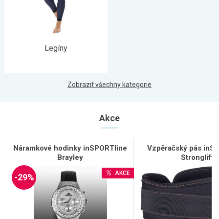
Legíny
Zobrazit všechny kategorie
Akce
Náramkové hodinky inSPORTline
Vzpěračský pás inS
Brayley
Stronglift
AKCE
-29%