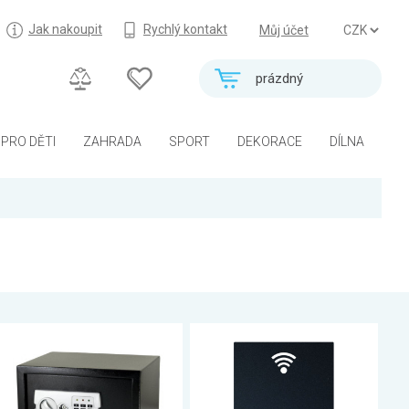
Jak nakoupit
Rychlý kontakt
Můj účet
prázdný
PRO DĚTI
ZAHRADA
SPORT
DEKORACE
DÍLNA