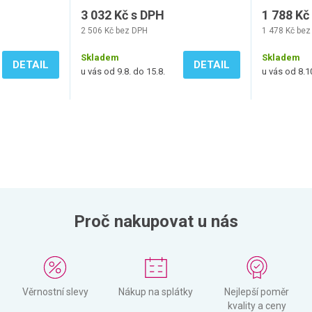
3 032 Kč s DPH
1 788 Kč
2 506 Kč bez DPH
1 478 Kč bez
Skladem
Skladem
DETAIL
DETAIL
u vás od 9.8. do 15.8.
u vás od 8.1
Proč nakupovat u nás
Věrnostní slevy
Nákup na splátky
Nejlepší poměr
kvality a ceny