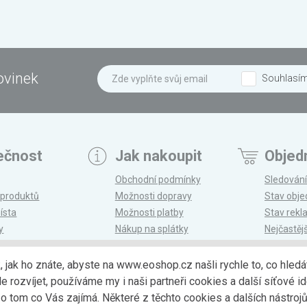
ovinek
Souhlasí
ečnost
Jak nakoupit
Objed
Obchodní podmínky
Sledování
 produktů
Možnosti dopravy
Stav obj
ísta
Možnosti platby
Stav rek
y
Nákup na splátky
Nejčastěj
n
Reklamace a vrácení
k, jak ho znáte, abyste na www.eoshop.cz našli rychle to, co hl
ozvíjet, používáme my i naši partneři cookies a další síťové ide
Možnosti dopr
 tom co Vás zajímá. Některé z těchto cookies a dalších nástro