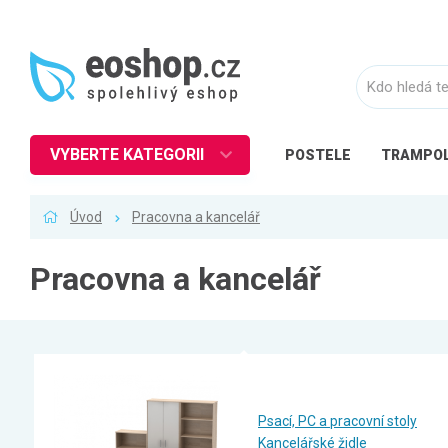
VYBERTE KATEGORII
POSTELE
TRAMPOL
Nábytek
Úvod
Pracovna a kancelář
Kuchyně
Ložnice
Pracovna a kancelář
Obývací pokoj
Dětské zboží
Předsíň a chodba
Pracovna a kancelář
Psací, PC a pracovní stoly
Koupelna
Kancelářské židle