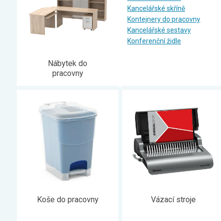
Zahrada
Kancelářské skříně
Kontejnery do pracovny
Balkon a terasa
Kancelářské sestavy
Dílna
Konferenční židle
Auto-moto
Nábytek do
Dekorace
pracovny
Textil, koberce
Svítidla, žárovky
Trampolíny
Sedací vaky
Sport, outdoor
Všechny kategorie
Koše do pracovny
Vázací stroje