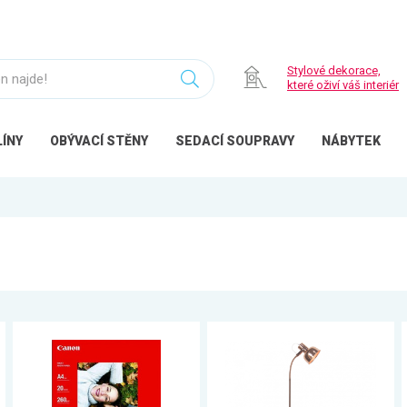
Stylové dekorace,
které oživí váš interiér
ÍNY
OBÝVACÍ
STĚNY
SEDACÍ
SOUPRAVY
NÁBYTEK