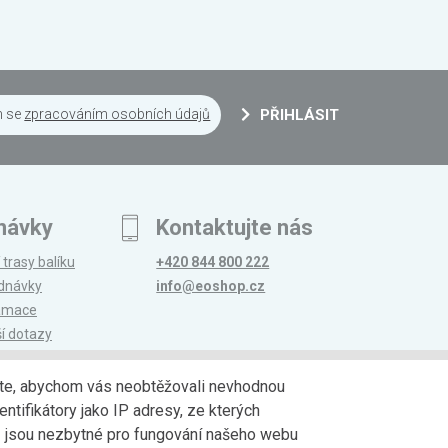
m se
zpracováním osobních údajů
PŘIHLÁSIT
návky
Kontaktujte nás
 trasy balíku
+420 844 800 222
ednávky
info@eoshop.cz
lamace
ší dotazy
edáte, abychom vás neobtěžovali nevhodnou
ntifikátory jako IP adresy, ze kterých
avy
Partneři
jů jsou nezbytné pro fungování našeho webu