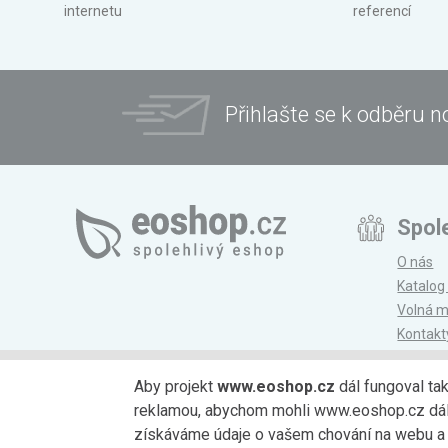
internetu
referencí
Přihlašte se k odběru n
Spol
O nás
Katalog
Volná m
Kontakt
Magazí
Aby projekt
www.eoshop.cz
dál fungoval ta
reklamou, abychom mohli www.eoshop.cz dále r
Možnosti platby
získáváme údaje o vašem chování na webu a o