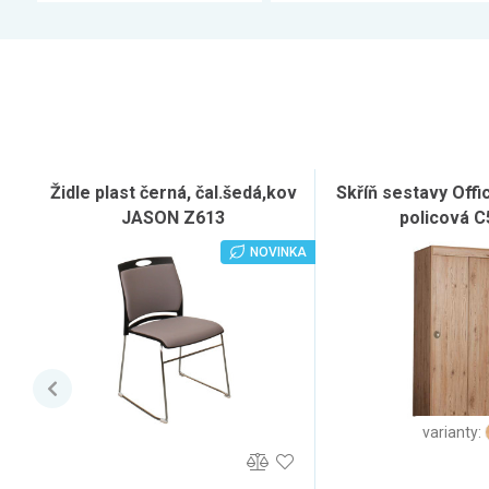
Židle plast černá, čal.šedá,kov
Skříň sestavy Off
JASON Z613
policová C
NOVINKA
varianty: