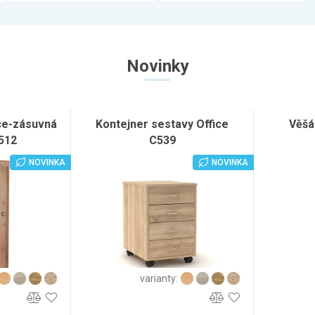
Novinky
ice-zásuvná
Kontejner sestavy Office
Věšá
512
C539
NOVINKA
NOVINKA
varianty: