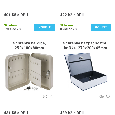
401 Kč s DPH
422 Kč s DPH
331 Kč bez DPH
349 Kč bez DPH
Skladem
Skladem
KOUPIT
KOUPIT
u vás do 9.8.
u vás do 9.8.
Schránka na klíče,
Schránka bezpečnostní -
250x180x80mm
knížka, 270x200x65mm
431 Kč s DPH
439 Kč s DPH