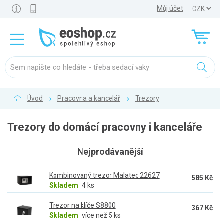
Můj účet
Úvod
Pracovna a kancelář
Trezory
Trezory do domácí pracovny i kanceláře
Nejprodávanější
Kombinovaný trezor Malatec 22627
585 Kč
Skladem
4 ks
Trezor na klíče S8800
367 Kč
Skladem
více než 5 ks