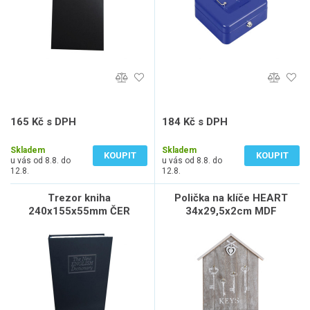
165 Kč s DPH
184 Kč s DPH
136 Kč bez DPH
152 Kč bez DPH
Skladem
Skladem
KOUPIT
KOUPIT
u vás od 8.8. do
u vás od 8.8. do
12.8.
12.8.
Trezor kniha
Polička na klíče HEART
240x155x55mm ČER
34x29,5x2cm MDF