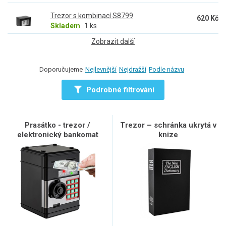
Trezor s kombinací S8799
620 Kč
Skladem
1 ks
Zobrazit další
Doporučujeme
Nejlevnější
Nejdražší
Podle názvu
Podrobné filtrování
Prasátko - trezor /
Trezor – schránka ukrytá v
elektronický bankomat
knize
23545