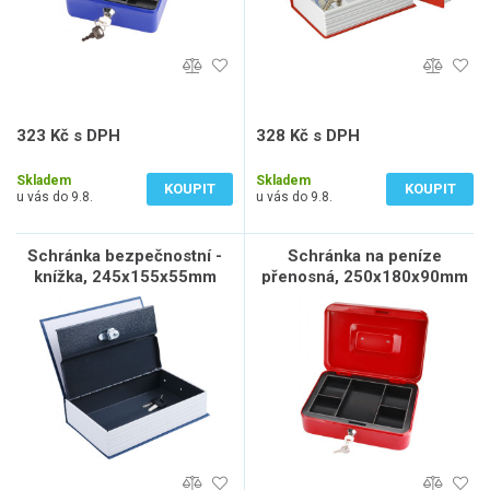
323 Kč s DPH
328 Kč s DPH
267 Kč bez DPH
271 Kč bez DPH
Skladem
Skladem
KOUPIT
KOUPIT
u vás do 9.8.
u vás do 9.8.
Schránka bezpečnostní -
Schránka na peníze
knížka, 245x155x55mm
přenosná, 250x180x90mm