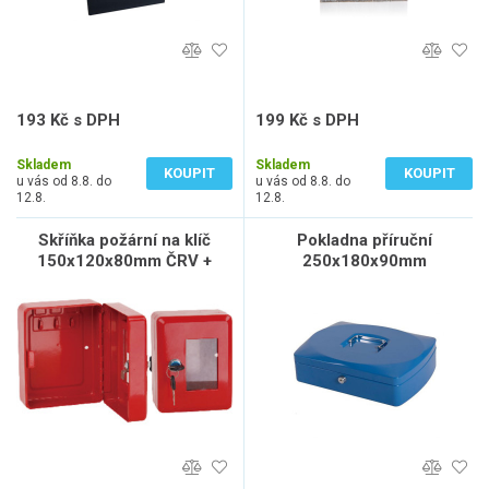
193 Kč s DPH
199 Kč s DPH
160 Kč bez DPH
165 Kč bez DPH
Skladem
Skladem
KOUPIT
KOUPIT
u vás od 8.8. do
u vás od 8.8. do
12.8.
12.8.
Skříňka požární na klíč
Pokladna příruční
150x120x80mm ČRV +
250x180x90mm
kladívko