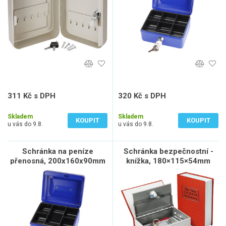
311 Kč s DPH
320 Kč s DPH
257 Kč bez DPH
265 Kč bez DPH
Skladem
Skladem
KOUPIT
KOUPIT
u vás do 9.8.
u vás do 9.8.
Schránka na peníze
Schránka bezpečnostní -
přenosná, 200x160x90mm
knížka, 180×115×54mm