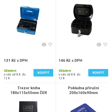
131 Kč s DPH
146 Kč s DPH
108 Kč bez DPH
121 Kč bez DPH
Skladem
Skladem
KOUPIT
KOUPIT
u vás od 8.8. do
u vás od 8.8. do
12.8.
12.8.
Trezor kniha
Pokladna příruční
180x115x55mm ČER
200x160x90mm