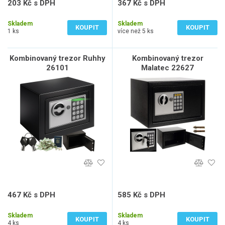
203 Kč s DPH
367 Kč s DPH
167 Kč bez DPH
303 Kč bez DPH
Skladem
Skladem
KOUPIT
KOUPIT
1 ks
více než 5 ks
Kombinovaný trezor Ruhhy
Kombinovaný trezor
26101
Malatec 22627
467 Kč s DPH
585 Kč s DPH
386 Kč bez DPH
484 Kč bez DPH
Skladem
Skladem
KOUPIT
KOUPIT
4 ks
4 ks