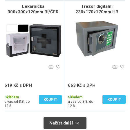
Lékárnička
Trezor digitální
300x300x120mm BÍ/ČER
230x170x170mm HB
(bez výbavy)
619 Kč s DPH
663 Kč s DPH
512 Kč bez DPH
548 Kč bez DPH
Skladem
Skladem
KOUPIT
KOUPIT
u vás od 8.8. do
u vás od 8.8. do
12.8.
12.8.
Načíst další