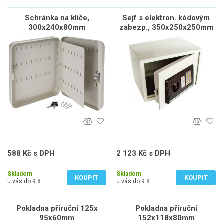
Schránka na klíče,
Sejf s elektron. kódovým
300x240x80mm
zabezp., 350x250x250mm
588 Kč s DPH
2 123 Kč s DPH
486 Kč bez DPH
1 754 Kč bez DPH
Skladem
Skladem
KOUPIT
KOUPIT
u vás do 9.8.
u vás do 9.8.
Pokladna příruční 125x
Pokladna příruční
95x60mm
152x118x80mm