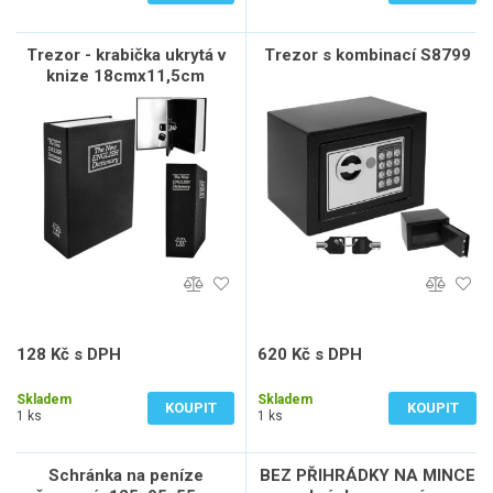
Trezor - krabička ukrytá v
Trezor s kombinací S8799
knize 18cmx11,5cm
128 Kč s DPH
620 Kč s DPH
106 Kč bez DPH
512 Kč bez DPH
Skladem
Skladem
KOUPIT
KOUPIT
1 ks
1 ks
Schránka na peníze
BEZ PŘIHRÁDKY NA MINCE