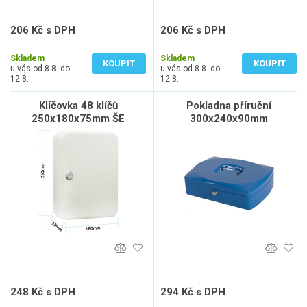
206 Kč s DPH
206 Kč s DPH
170 Kč bez DPH
170 Kč bez DPH
Skladem
Skladem
KOUPIT
KOUPIT
u vás od 8.8. do
u vás od 8.8. do
12.8.
12.8.
Klíčovka 48 klíčů
Pokladna příruční
250x180x75mm ŠE
300x240x90mm
248 Kč s DPH
294 Kč s DPH
205 Kč bez DPH
243 Kč bez DPH