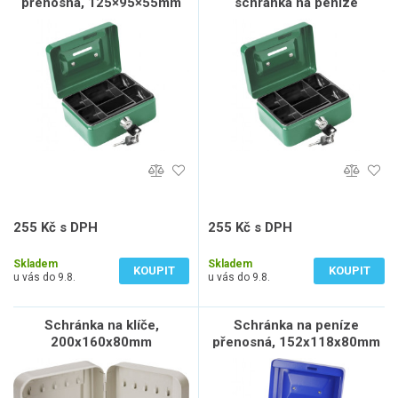
přenosná, 125×95×55mm
schránka na peníze
přenosná, 125×95×55mm
255 Kč s DPH
255 Kč s DPH
211 Kč bez DPH
211 Kč bez DPH
Skladem
Skladem
KOUPIT
KOUPIT
u vás do 9.8.
u vás do 9.8.
Schránka na klíče,
Schránka na peníze
200x160x80mm
přenosná, 152x118x80mm