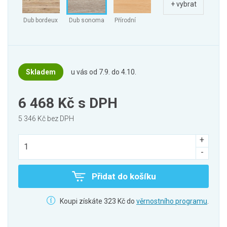
+ vybrat
Dub bordeux
Dub sonoma
Přírodní
Skladem
u vás od 7.9. do 4.10.
6 468 Kč
s DPH
5 346 Kč bez DPH
Přidat do košíku
Koupi získáte 323 Kč do
věrnostního programu
.