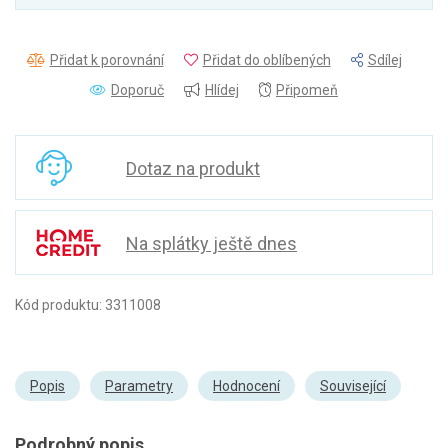
Přidat k porovnání
Přidat do oblíbených
Sdílej
Doporuč
Hlídej
Připomeň
Dotaz na produkt
Na splátky ještě dnes
Kód produktu: 3311008
Popis
Parametry
Hodnocení
Související
Podrobný popis