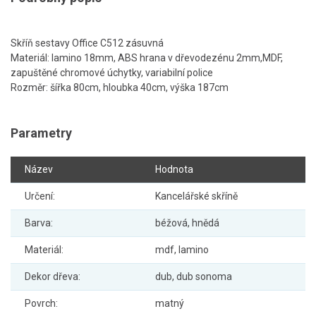
Skříň sestavy Office C512 zásuvná
Materiál: lamino 18mm, ABS hrana v dřevodezénu 2mm,MDF,
zapuštěné chromové úchytky, variabilní police
Rozměr: šířka 80cm, hloubka 40cm, výška 187cm
Parametry
Název
Hodnota
Určení:
Kancelářské skříně
Barva:
béžová, hnědá
Materiál:
mdf, lamino
Dekor dřeva:
dub, dub sonoma
Povrch:
matný