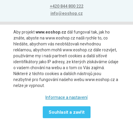
+420 844 800 222
info@eoshop.cz
Možnosti platby
Aby projekt
www.eoshop.cz
dál fungoval tak, jak ho
znáte, abyste na www.eoshop.cz našli rychle to, co
hledáte, abychom vás neobtěžovali nevhodnou
reklamou, abychom mohli www.eoshop.cz dále rozvíjet,
používáme my i naši partneři cookies a další síťové
identifikátory jako IP adresy, ze kterých získáváme údaje
Možnosti dopravy
o vašem chování na webu a o tom co Vás zajímá.
Některé z těchto cookies a dalších nástrojů jsou
nezbytné pro fungování našeho webu www.eoshop.cz a
nelze je vypnout.
Partneři
Informace a nastavení
Souhlasit a zavřít