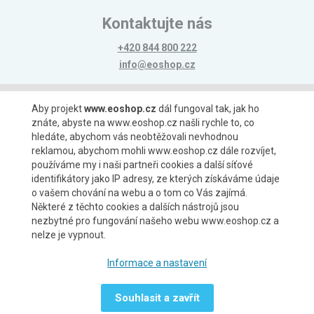
Kontaktujte nás
+420 844 800 222
info@eoshop.cz
Možnosti platby
Aby projekt
www.eoshop.cz
dál fungoval tak, jak ho
znáte, abyste na www.eoshop.cz našli rychle to, co
hledáte, abychom vás neobtěžovali nevhodnou
reklamou, abychom mohli www.eoshop.cz dále rozvíjet,
používáme my i naši partneři cookies a další síťové
identifikátory jako IP adresy, ze kterých získáváme údaje
Možnosti dopravy
o vašem chování na webu a o tom co Vás zajímá.
Některé z těchto cookies a dalších nástrojů jsou
nezbytné pro fungování našeho webu www.eoshop.cz a
nelze je vypnout.
Partneři
Informace a nastavení
Souhlasit a zavřít