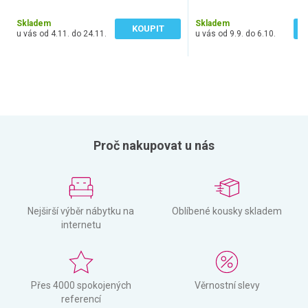
2 220 Kč bez DPH
5 346 Kč bez DPH
Skladem
Skladem
KOUPIT
u vás od 4.11. do 24.11.
u vás od 9.9. do 6.10.
Proč nakupovat u nás
Nejširší výběr nábytku na
Oblíbené kousky skladem
internetu
Přes 4000 spokojených
Věrnostní slevy
referencí