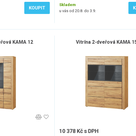
Skladem
KOUPIT
K
u vás od 20.8. do 3.9.
veřová KAMA 12
Vitrína 2-dveřová KAMA 1
10 378 Kč s DPH