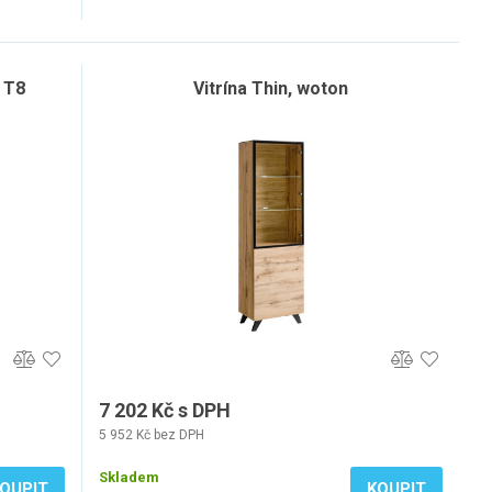
p T8
Vitrína Thin, woton
7 202 Kč s DPH
5 952 Kč bez DPH
Skladem
OUPIT
KOUPIT