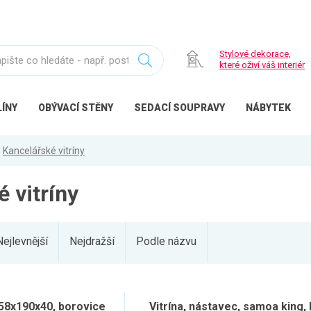
Stylové dekorace,
které oživí váš interiér
ÍNY
OBÝVACÍ
STĚNY
SEDACÍ
SOUPRAVY
NÁBYTEK
Kancelářské vitríny
 vitríny
Nejlevnější
Nejdražší
Podle názvu
58x190x40, borovice
Vitrína, nástavec, samoa king