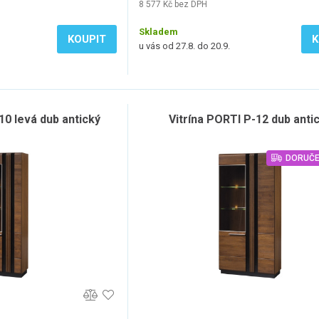
8 577 Kč bez DPH
Skladem
KOUPIT
K
u vás od 27.8. do 20.9.
10 levá dub antický
Vitrína PORTI P-12 dub anti
DORUČE