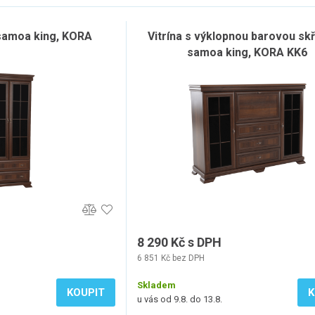
 samoa king, KORA
Vitrína s výklopnou barovou skř
samoa king, KORA KK6
8 290 Kč s DPH
6 851 Kč bez DPH
Skladem
KOUPIT
K
u vás od 9.8. do 13.8.