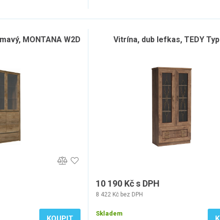
s tmavý, MONTANA W2D
Vitrína, dub lefkas, TEDY Ty
10 190 Kč s DPH
8 422 Kč bez DPH
Skladem
KOUPIT
K