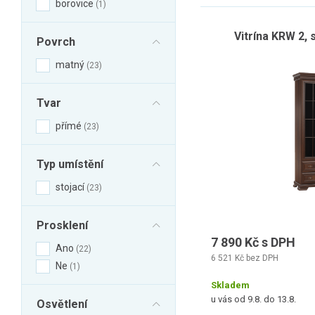
borovice
1
Vitrína KRW 2,
Povrch
matný
23
Tvar
přímé
23
Typ umístění
stojací
23
Prosklení
7 890 Kč s DPH
Ano
22
6 521 Kč bez DPH
Ne
1
Skladem
u vás od 9.8. do 13.8.
Osvětlení