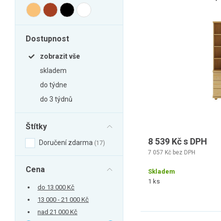
Zahrada
Balkon a terasa
Dílna
Dostupnost
Auto-moto
zobrazit vše
Dekorace
skladem
Textil, koberce
do týdne
do 3 týdnů
Svítidla, žárovky
Trampolíny
Štítky
Sedací vaky
8 539 Kč s DPH
Doručení zdarma
17
Sport, outdoor
7 057 Kč bez DPH
Všechny kategorie
Cena
Skladem
1 ks
do 13 000 Kč
13 000 - 21 000 Kč
nad 21 000 Kč