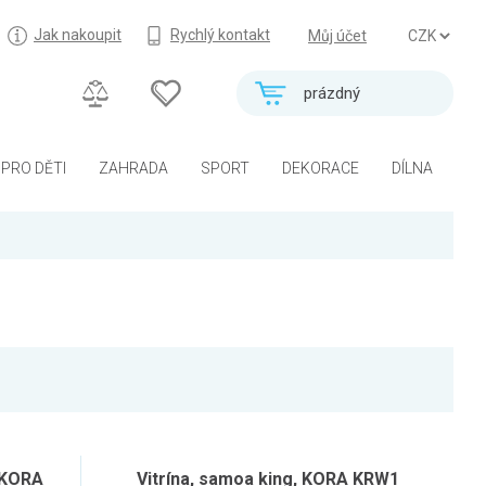
Jak nakoupit
Rychlý kontakt
Můj účet
prázdný
PRO DĚTI
ZAHRADA
SPORT
DEKORACE
DÍLNA
, KORA
Vitrína, samoa king, KORA KRW1