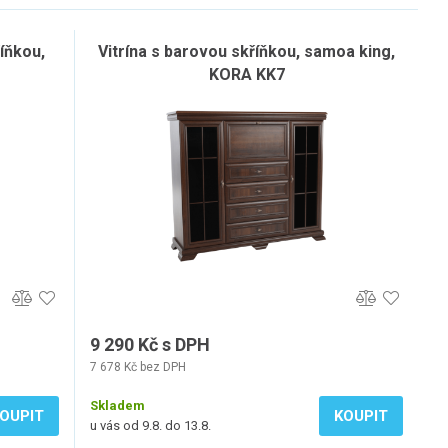
íňkou,
Vitrína s barovou skříňkou, samoa king,
KORA KK7
9 290 Kč s DPH
7 678 Kč bez DPH
Skladem
OUPIT
KOUPIT
u vás od 9.8. do 13.8.