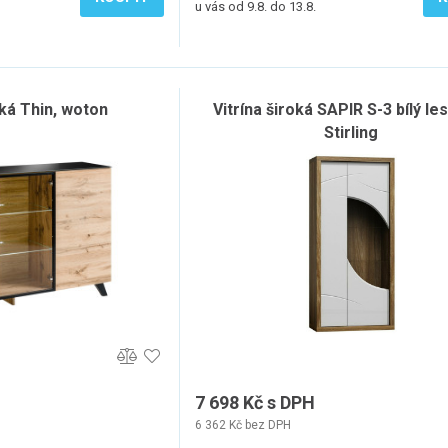
u vás od 9.8. do 13.8.
oká Thin, woton
Vitrína široká SAPIR S-3 bílý le
Stirling
7 698 Kč s DPH
6 362 Kč bez DPH