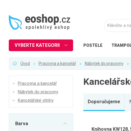
VYBERTE KATEGORII
POSTELE
TRAMPOL
Nábytek
Úvod
Pracovna a kancelář
Nábytek do pracovny
Kuchyně
Ložnice
Kancelářské
Pracovna a kancelář
Obývací pokoj
Nábytek do pracovny
Dětské zboží
Kancelářské vitríny
Doporučujeme
Předsíň a chodba
Pracovna a kancelář
Barva
Koupelna
Knihovna KW128, 