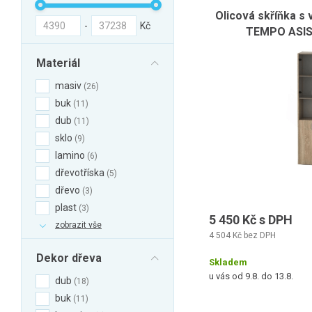
Olicová skříňka s 
-
Kč
TEMPO ASIS
Materiál
masiv
26
buk
11
dub
11
sklo
9
lamino
6
dřevotříska
5
dřevo
3
plast
3
5 450 Kč s DPH
zobrazit vše
4 504 Kč bez DPH
Dekor dřeva
Skladem
u vás od 9.8. do 13.8.
dub
18
buk
11