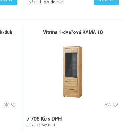
u vás od 16.8. do 20.8.
sk/dub
Vitrína 1-dveřová KAMA 10
7 708 Kč s DPH
6 370 Kč bez DPH