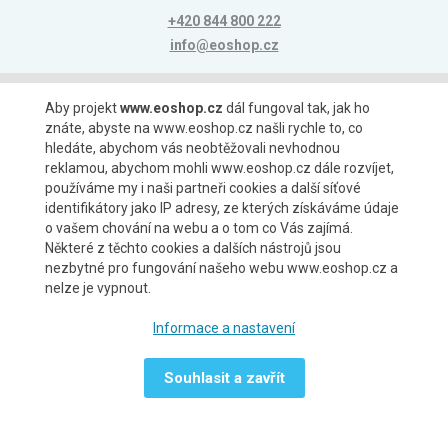
+420 844 800 222
info@eoshop.cz
Možnosti platby
Aby projekt
www.eoshop.cz
dál fungoval tak, jak ho
znáte, abyste na www.eoshop.cz našli rychle to, co
hledáte, abychom vás neobtěžovali nevhodnou
reklamou, abychom mohli www.eoshop.cz dále rozvíjet,
používáme my i naši partneři cookies a další síťové
identifikátory jako IP adresy, ze kterých získáváme údaje
Možnosti dopravy
o vašem chování na webu a o tom co Vás zajímá.
Některé z těchto cookies a dalších nástrojů jsou
nezbytné pro fungování našeho webu www.eoshop.cz a
nelze je vypnout.
Partneři
Informace a nastavení
Souhlasit a zavřít