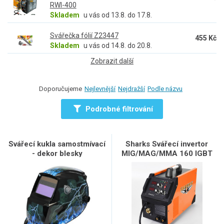
RWI-400
Skladem
u vás od 13.8. do 17.8.
Svářečka fólií Z23447
455 Kč
Skladem
u vás od 14.8. do 20.8.
Zobrazit další
Doporučujeme
Nejlevnější
Nejdražší
Podle názvu
Podrobné filtrování
Svářecí kukla samostmívací
Sharks Svářecí invertor
- dekor blesky
MIG/MAG/MMA 160 IGBT