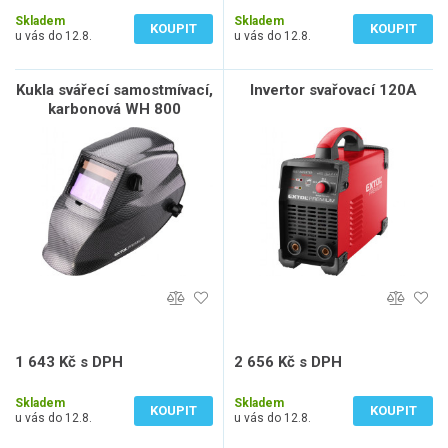
991 Kč bez DPH
1 314 Kč bez DPH
Skladem
Skladem
KOUPIT
KOUPIT
u vás do 12.8.
u vás do 12.8.
Kukla svářecí samostmívací,
Invertor svařovací 120A
karbonová WH 800
1 643 Kč s DPH
2 656 Kč s DPH
1 358 Kč bez DPH
2 195 Kč bez DPH
Skladem
Skladem
KOUPIT
KOUPIT
u vás do 12.8.
u vás do 12.8.