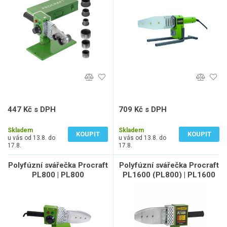
447 Kč s DPH
709 Kč s DPH
369 Kč bez DPH
586 Kč bez DPH
Skladem
Skladem
KOUPIT
KOUPIT
u vás od 13.8. do
u vás od 13.8. do
17.8.
17.8.
Polyfúzní svářečka Procraft
Polyfúzní svářečka Procraft
PL800 | PL800
PL1600 (PL800) | PL1600