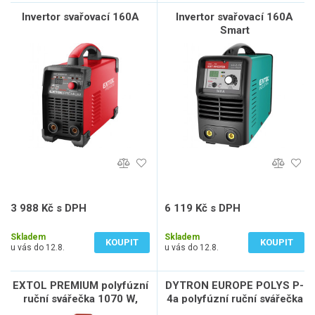
Invertor svařovací 160A
Invertor svařovací 160A
Smart
3 988 Kč s DPH
6 119 Kč s DPH
3 296 Kč bez DPH
5 057 Kč bez DPH
Skladem
Skladem
KOUPIT
KOUPIT
u vás do 12.8.
u vás do 12.8.
EXTOL PREMIUM polyfúzní
DYTRON EUROPE POLYS P-
ruční svářečka 1070 W,
4a polyfúzní ruční svářečka
nástavce 16-20-25-32 mm,
16-63 mm, 650 W, trnová