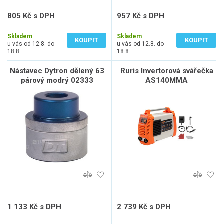
805 Kč s DPH
957 Kč s DPH
665 Kč bez DPH
791 Kč bez DPH
Skladem
Skladem
KOUPIT
KOUPIT
u vás od 12.8. do
u vás od 12.8. do
18.8.
18.8.
Nástavec Dytron dělený 63
Ruris Invertorová svářečka
párový modrý 02333
AS140MMA
1 133 Kč s DPH
2 739 Kč s DPH
936 Kč bez DPH
2 264 Kč bez DPH