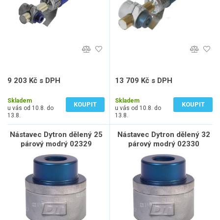
9 203 Kč s DPH
13 709 Kč s DPH
7 606 Kč bez DPH
11 330 Kč bez DPH
Skladem
Skladem
KOUPIT
KOUPIT
u vás od 10.8. do
u vás od 10.8. do
13.8.
13.8.
Nástavec Dytron dělený 25
Nástavec Dytron dělený 32
párový modrý 02329
párový modrý 02330