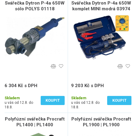
Svářečka Dytron P-4a 650W
Svářečka Dytron P-4a 650W
sólo POLYS 01118
komplet MINI modrá 03974
6 304 Kč s DPH
9 203 Kč s DPH
5 210 Kč bez DPH
7 606 Kč bez DPH
Skladem
Skladem
KOUPIT
KOUPIT
u vás od 12.8. do
u vás od 12.8. do
18.8.
18.8.
Polyfúzní svářečka Procraft
Polyfúzní svářečka Procraft
PL1400 | PL1400
PL1900 | PL1900