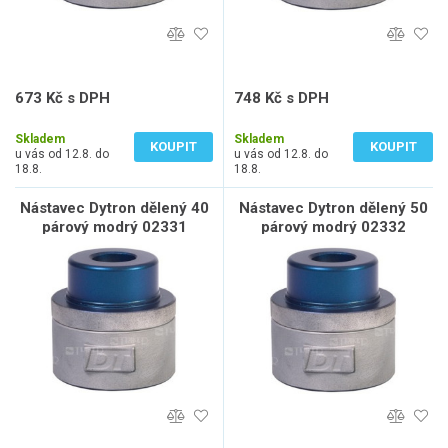
673 Kč s DPH
748 Kč s DPH
556 Kč bez DPH
618 Kč bez DPH
Skladem
Skladem
KOUPIT
KOUPIT
u vás od 12.8. do
u vás od 12.8. do
18.8.
18.8.
Nástavec Dytron dělený 40
Nástavec Dytron dělený 50
párový modrý 02331
párový modrý 02332