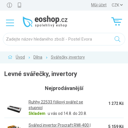
Můj účet
Úvod
Dílna
Svářečky, invertory
Levné svářečky, invertory
Nejprodávanější
Ruhhy 22533 fóliový svářeč se
1 272 Kč
stupnicí
Skladem
u vás od 14.8. do 20.8.
Svářecí invertor Procraft RWI-400 |
5 159 Kč