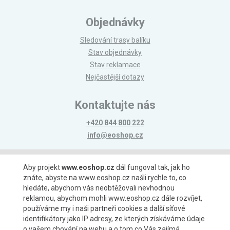
Objednávky
Sledování trasy balíku
Stav objednávky
Stav reklamace
Nejčastější dotazy
Kontaktujte nás
+420 844 800 222
info@eoshop.cz
Možnosti platby
Aby projekt
www.eoshop.cz
dál fungoval tak, jak ho
znáte, abyste na www.eoshop.cz našli rychle to, co
hledáte, abychom vás neobtěžovali nevhodnou
reklamou, abychom mohli www.eoshop.cz dále rozvíjet,
používáme my i naši partneři cookies a další síťové
identifikátory jako IP adresy, ze kterých získáváme údaje
Možnosti dopravy
o vašem chování na webu a o tom co Vás zajímá.