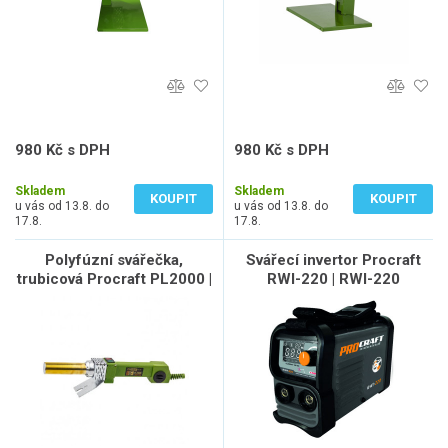
980 Kč s DPH
980 Kč s DPH
810 Kč bez DPH
810 Kč bez DPH
Skladem
Skladem
KOUPIT
KOUPIT
u vás od 13.8. do
u vás od 13.8. do
17.8.
17.8.
Polyfúzní svářečka,
Svářecí invertor Procraft
trubicová Procraft PL2000 |
RWI-220 | RWI-220
PL2000