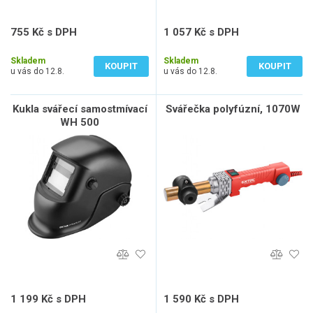
755 Kč s DPH
1 057 Kč s DPH
624 Kč bez DPH
874 Kč bez DPH
Skladem
Skladem
KOUPIT
KOUPIT
u vás do 12.8.
u vás do 12.8.
Kukla svářecí samostmívací
Svářečka polyfúzní, 1070W
WH 500
1 199 Kč s DPH
1 590 Kč s DPH