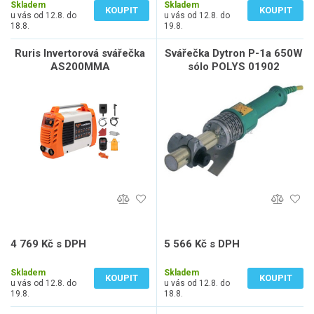
Skladem
Skladem
KOUPIT
KOUPIT
u vás od 12.8. do
u vás od 12.8. do
18.8.
19.8.
Ruris Invertorová svářečka
Svářečka Dytron P-1a 650W
AS200MMA
sólo POLYS 01902
4 769 Kč s DPH
5 566 Kč s DPH
3 941 Kč bez DPH
4 600 Kč bez DPH
Skladem
Skladem
KOUPIT
KOUPIT
u vás od 12.8. do
u vás od 12.8. do
19.8.
18.8.