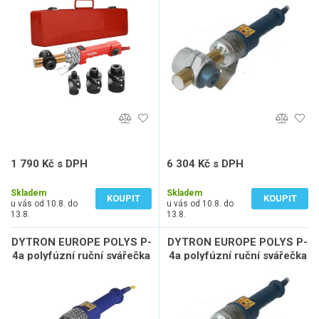
trnová, kufr
1 790 Kč s DPH
6 304 Kč s DPH
1 479 Kč bez DPH
5 210 Kč bez DPH
Skladem
Skladem
KOUPIT
KOUPIT
u vás od 10.8. do
u vás od 10.8. do
13.8.
13.8.
DYTRON EUROPE POLYS P-
DYTRON EUROPE POLYS P-
4a polyfúzní ruční svářečka
4a polyfúzní ruční svářečka
16-63 mm, 650 W, trnová,
16-63 mm, 650 W, trnová,
nástavce 20-25-32 mm,
nástavce 16-20-25-32-40-
kufr
50-63 mm, kufr