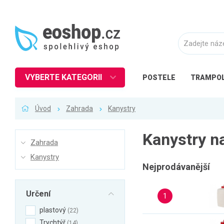
VYBERTE KATEGORII
POSTELE
TRAMPOL
Nábytek
Úvod
Zahrada
Kanystry
Kuchyně
Ložnice
Kanystry n
Zahrada
Obývací pokoj
Kanystry
Dětské zboží
Nejprodávanější
Předsíň a chodba
Určení
1
Pracovna a kancelář
plastový
22
Koupelna
Trychtýř
14