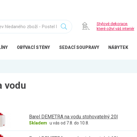
Stylové dekorace,
které oživí váš interiér
ÍNY
OBÝVACÍ
STĚNY
SEDACÍ
SOUPRAVY
NÁBYTEK
a vodu
Barel DEMETRA na vodu stohovatelný 20l
Skladem
u vás od 7.8. do 10.8.