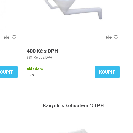
400 Kč s DPH
331 Kč bez DPH
Skladem
OUPIT
KOUPIT
1 ks
H
Kanystr s kohoutem 15l PH