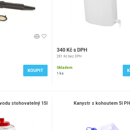
340 Kč s DPH
281 Kč bez DPH
Skladem
KOUPIT
K
1 ks
odu stohovatelný 15l
Kanystr s kohoutem 5l P