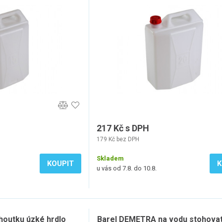
217 Kč s DPH
179 Kč bez DPH
Skladem
KOUPIT
K
u vás od 7.8. do 10.8.
houtku úzké hrdlo
Barel DEMETRA na vodu stohovat