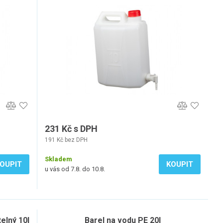
231 Kč s DPH
191 Kč bez DPH
Skladem
OUPIT
KOUPIT
u vás od 7.8. do 10.8.
elný 10l
Barel na vodu PE 20l