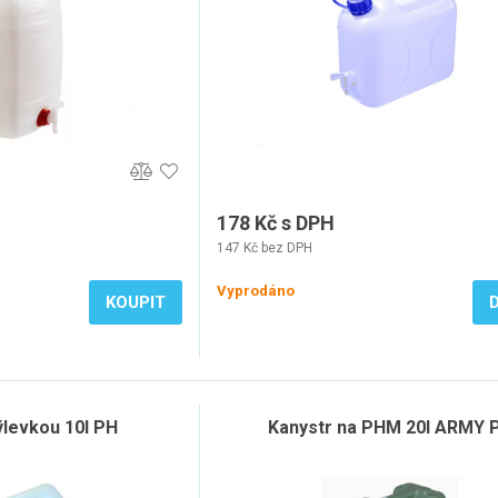
178 Kč s DPH
147 Kč bez DPH
Vyprodáno
KOUPIT
ýlevkou 10l PH
Kanystr na PHM 20l ARMY 