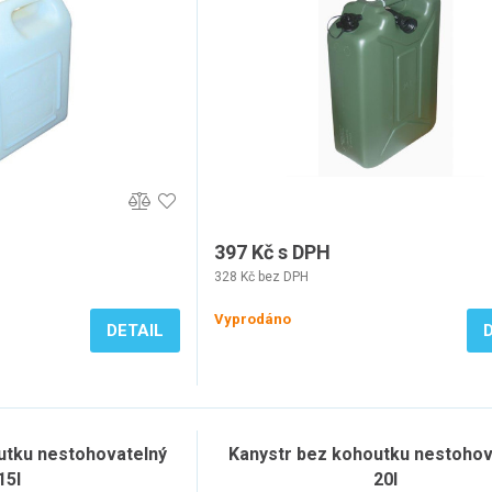
397 Kč s DPH
328 Kč bez DPH
Vyprodáno
DETAIL
utku nestohovatelný
Kanystr bez kohoutku nestohov
15l
20l