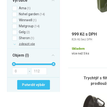
Výrobce
Ama
1
Nohel garden
14
Winnwell
1
Matgroup
14
Gelg
2
999 Kč s DPH
Sheron
1
826 Kč bez DPH
zobrazit vše
Skladem
více než 5 ks
Objem (l)
-
Trychtýř s f
prodlouž
Potvrdit výběr