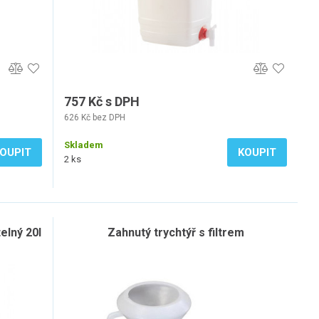
757 Kč s DPH
626 Kč bez DPH
Skladem
OUPIT
KOUPIT
2 ks
elný 20l
Zahnutý trychtýř s filtrem