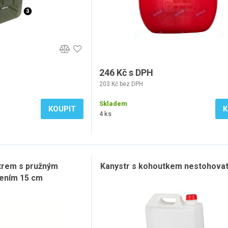
246 Kč s DPH
203 Kč bez DPH
Skladem
KOUPIT
K
4 ks
iltrem s pružným
Kanystr s kohoutkem nestohovat
ením 15 cm