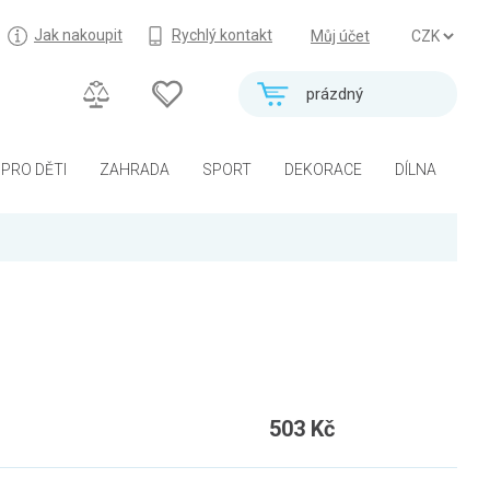
Jak nakoupit
Rychlý kontakt
Můj účet
prázdný
PRO DĚTI
ZAHRADA
SPORT
DEKORACE
DÍLNA
503 Kč