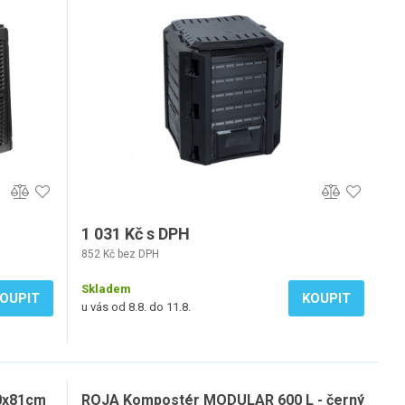
1 031 Kč s DPH
852 Kč bez DPH
Skladem
OUPIT
KOUPIT
u vás od 8.8. do 11.8.
0x81cm
ROJA Kompostér MODULAR 600 L - černý