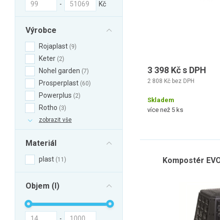
-
Kč
Výrobce
Rojaplast
9
Keter
2
3 398 Kč s DPH
Nohel garden
7
2 808 Kč bez DPH
Prosperplast
60
Powerplus
2
Skladem
Rotho
3
více než 5 ks
zobrazit vše
Materiál
plast
Kompostér EVO
11
Objem (l)
-