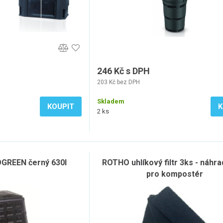
246 Kč s DPH
203 Kč bez DPH
Skladem
KOUPIT
K
2 ks
GREEN černý 630l
ROTHO uhlíkový filtr 3ks - náhradn
pro kompostér