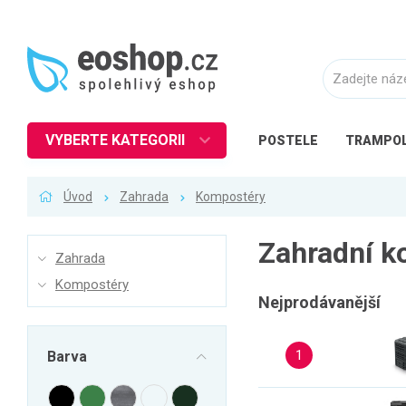
VYBERTE KATEGORII
POSTELE
TRAMPOL
Nábytek
Úvod
Zahrada
Kompostéry
Kuchyně
Ložnice
Zahradní k
Zahrada
Obývací pokoj
Kompostéry
Dětské zboží
Nejprodávanější
Předsíň a chodba
1
Barva
Pracovna a kancelář
Koupelna