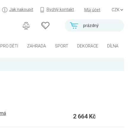
Jak nakoupit
Rychlý kontakt
Můj účet
prázdný
PRO DĚTI
ZAHRADA
SPORT
DEKORACE
DÍLNA
rná
2 664 Kč