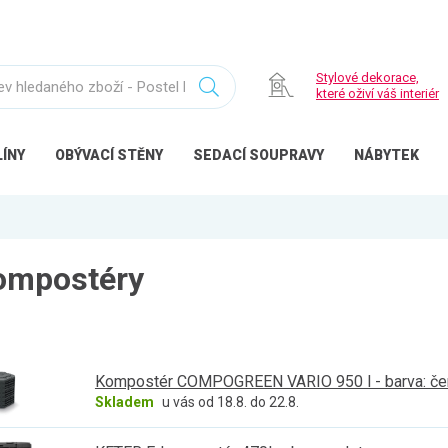
Stylové dekorace,
které oživí váš interiér
ÍNY
OBÝVACÍ
STĚNY
SEDACÍ
SOUPRAVY
NÁBYTEK
ompostéry
Kompostér COMPOGREEN VARIO 950 l - barva: če
Skladem
u vás od 18.8. do 22.8.