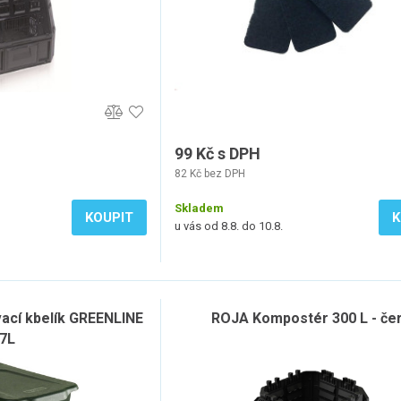
99 Kč s DPH
82 Kč bez DPH
Skladem
KOUPIT
K
u vás od 8.8. do 10.8.
cí kbelík GREENLINE
ROJA Kompostér 300 L - če
7L