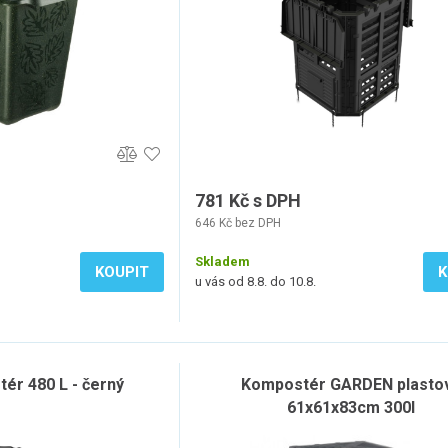
781 Kč s DPH
646 Kč bez DPH
Skladem
KOUPIT
K
u vás od 8.8. do 10.8.
r 480 L - černý
Kompostér GARDEN plasto
61x61x83cm 300l