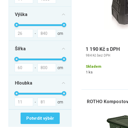
Výška
-
cm
Šířka
1 190 Kč s DPH
984 Kč bez DPH
Skladem
-
cm
1 ks
Hloubka
ROTHO Kompostova
-
cm
Potvrdit výběr