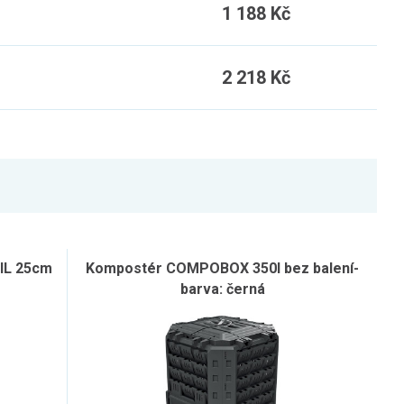
1 188 Kč
2 218 Kč
IL 25cm
Kompostér COMPOBOX 350l bez balení-
barva: černá