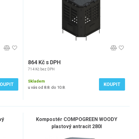
864 Kč s DPH
714 Kč bez DPH
Skladem
OUPIT
KOUPIT
u vás od 8.8. do 10.8.
vý
Kompostér COMPOGREEN WOODY
plastový antracit 280l