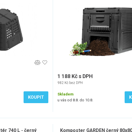
1 188 Kč s DPH
982 Kč bez DPH
Skladem
KOUPIT
K
u vás od 8.8. do 10.8.
r 740 L - černý
Komposter GARDEN černý 80x8