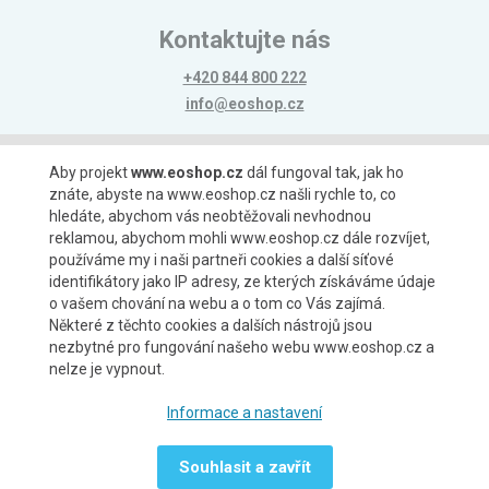
Kontaktujte nás
+420 844 800 222
info@eoshop.cz
Možnosti platby
Aby projekt
www.eoshop.cz
dál fungoval tak, jak ho
znáte, abyste na www.eoshop.cz našli rychle to, co
hledáte, abychom vás neobtěžovali nevhodnou
reklamou, abychom mohli www.eoshop.cz dále rozvíjet,
používáme my i naši partneři cookies a další síťové
identifikátory jako IP adresy, ze kterých získáváme údaje
Možnosti dopravy
o vašem chování na webu a o tom co Vás zajímá.
Některé z těchto cookies a dalších nástrojů jsou
nezbytné pro fungování našeho webu www.eoshop.cz a
nelze je vypnout.
Partneři
Informace a nastavení
Souhlasit a zavřít