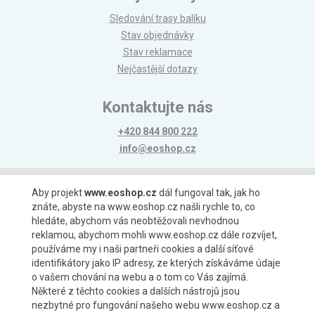
Sledování trasy balíku
Stav objednávky
Stav reklamace
Nejčastější dotazy
Kontaktujte nás
+420 844 800 222
info@eoshop.cz
Možnosti platby
Aby projekt
www.eoshop.cz
dál fungoval tak, jak ho
znáte, abyste na www.eoshop.cz našli rychle to, co
hledáte, abychom vás neobtěžovali nevhodnou
reklamou, abychom mohli www.eoshop.cz dále rozvíjet,
používáme my i naši partneři cookies a další síťové
identifikátory jako IP adresy, ze kterých získáváme údaje
Možnosti dopravy
o vašem chování na webu a o tom co Vás zajímá.
Některé z těchto cookies a dalších nástrojů jsou
nezbytné pro fungování našeho webu www.eoshop.cz a