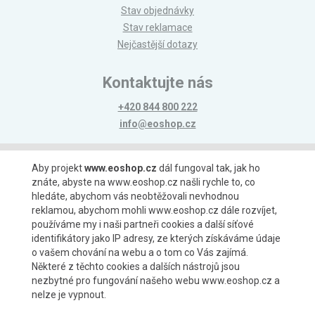
Stav objednávky
Stav reklamace
Nejčastější dotazy
Kontaktujte nás
+420 844 800 222
info@eoshop.cz
Možnosti platby
Aby projekt
www.eoshop.cz
dál fungoval tak, jak ho
znáte, abyste na www.eoshop.cz našli rychle to, co
hledáte, abychom vás neobtěžovali nevhodnou
reklamou, abychom mohli www.eoshop.cz dále rozvíjet,
používáme my i naši partneři cookies a další síťové
identifikátory jako IP adresy, ze kterých získáváme údaje
Možnosti dopravy
o vašem chování na webu a o tom co Vás zajímá.
Některé z těchto cookies a dalších nástrojů jsou
nezbytné pro fungování našeho webu www.eoshop.cz a
nelze je vypnout.