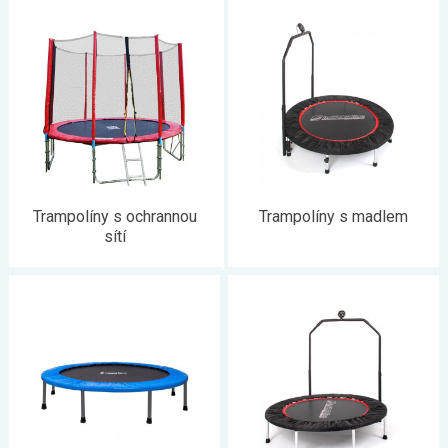
pro fitness a cvičení
. Na našem eshopu naleznete
trampolíny
za skvělé ceny
. Navíc můžete vybírat i podle toho,
k čemu
trampolínu plánujete užívat
. Bude spíš zdrojem zábavy pro
všechny děti z ulice nebo vaším soukromým fitkem? Kvality se
bát nemusíte, všechny naše trampolíny jsou totiž vybaveny
certifikátem bezpečnosti
, takže můžete vesele
skákat bez
obav
.
Trampolíny s ochrannou
Trampolíny s madlem
sítí