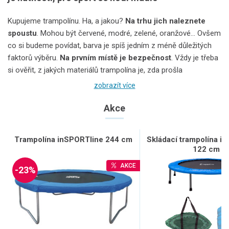
Kupujeme trampolínu. Ha, a jakou?
Na trhu jich naleznete
spoustu
. Mohou být červené, modré, zelené, oranžové... Ovšem
co si budeme povídat, barva je spíš jedním z méně důležitých
faktorů výběru.
Na prvním místě je bezpečnost
. Vždy je třeba
si ověřit, z jakých materiálů trampolína je, zda prošla
zátěžovými testy a je vybavena
certifikátem bezpečnosti
, a v
zobrazít více
ideálním případě jestli ji můžete zakoupit spolu s důležitými
bezpečnostními prvky jako je
ochranná síť, schůdky nebo
Akce
kotvicí sada
. U sportovních menších trampolín by zase nemělo
chybět madlo.
Trampolína inSPORTline 244 cm
Skládací trampolína i
122 cm
Pokud zmíněné prvky nejsou součástí balení, mělo by být
možné tyto prvky dokoupit v rámci dodatečného
příslušenství
.
AKCE
-23%
Před výběrem v první řadě zvažte
způsob využití a také
možnosti prostoru
, kam ji umístíte. Kolem trampolíny by měl
být po celém jejím obvodu volný prostor o šíři alespoň
1 m. Trampolínu umisťujte vždy
na rovný měkčí povrch
, nejlépe