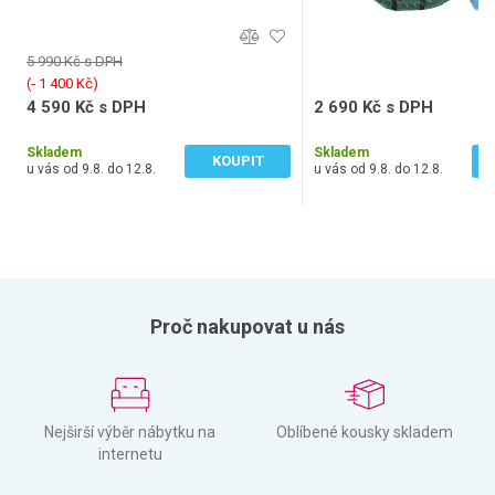
na travnatý či geotextilní.
5 990 Kč s DPH
(‐ 1 400 Kč)
4 590 Kč s DPH
2 690 Kč s DPH
3 793 Kč bez DPH
2 223 Kč bez DPH
Skladem
Skladem
KOUPIT
u vás od 9.8. do 12.8.
u vás od 9.8. do 12.8.
Proč nakupovat u nás
Nejširší výběr nábytku na
Oblíbené kousky skladem
internetu