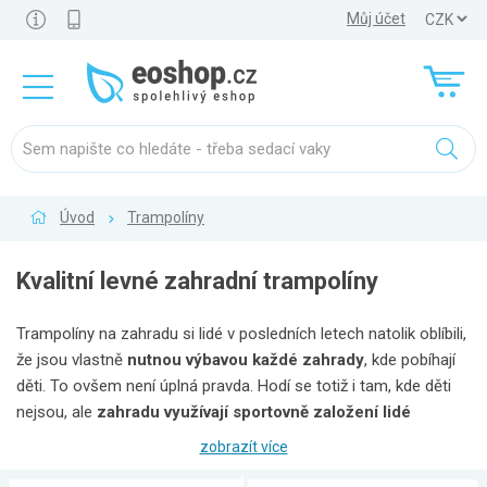
Můj účet
Úvod
Trampolíny
Kvalitní levné zahradní trampolíny
Trampolíny na zahradu si lidé v posledních letech natolik oblíbili,
že jsou vlastně
nutnou výbavou každé zahrady
, kde pobíhají
děti. To ovšem není úplná pravda. Hodí se totiž i tam, kde děti
nejsou, ale
zahradu využívají sportovně založení lidé
jakéhokoli věku
. Stabilní konstrukce kvalitních trampolín totiž
zobrazít více
dovoluje jejich užívání nejen pro
dětskou zábavu
, ale dokonce