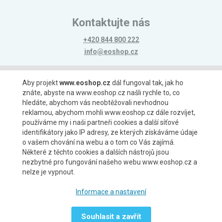
Kontaktujte nás
+420 844 800 222
info@eoshop.cz
Možnosti platby
Aby projekt
www.eoshop.cz
dál fungoval tak, jak ho
znáte, abyste na www.eoshop.cz našli rychle to, co
hledáte, abychom vás neobtěžovali nevhodnou
reklamou, abychom mohli www.eoshop.cz dále rozvíjet,
používáme my i naši partneři cookies a další síťové
identifikátory jako IP adresy, ze kterých získáváme údaje
Možnosti dopravy
o vašem chování na webu a o tom co Vás zajímá.
Některé z těchto cookies a dalších nástrojů jsou
nezbytné pro fungování našeho webu www.eoshop.cz a
nelze je vypnout.
Partneři
Informace a nastavení
Souhlasit a zavřít