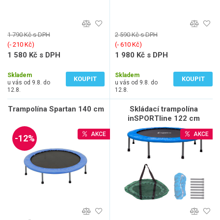
1 790 Kč s DPH
2 590 Kč s DPH
(‐ 210 Kč)
(‐ 610 Kč)
1 580 Kč s DPH
1 980 Kč s DPH
1 306 Kč bez DPH
1 636 Kč bez DPH
Skladem
Skladem
KOUPIT
KOUPIT
u vás od 9.8. do
u vás od 9.8. do
12.8.
12.8.
Trampolína Spartan 140 cm
Skládací trampolína
inSPORTline 122 cm
AKCE
AKCE
-12%