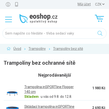
Můj účet
Úvod
Trampolíny
Trampolíny bez sítě
Trampolíny bez ochranné sítě
Nejprodávanější
Trampolína inSPORTline Flopper
1 980 Kč
140 cm
Skladem
u vás od 9.8. do 12.8.
Skládací trampolína inSPORTline
2 690 Kč