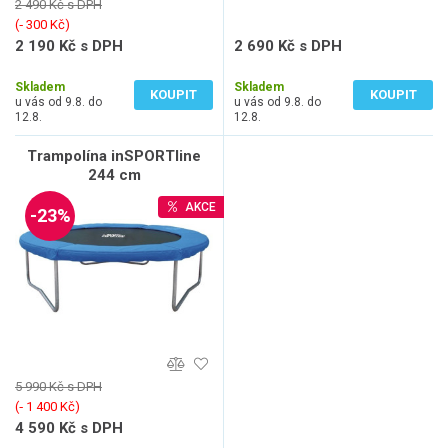
2 490 Kč s DPH
(‐ 300 Kč)
2 190 Kč s DPH
2 690 Kč s DPH
1 810 Kč bez DPH
2 223 Kč bez DPH
Skladem
Skladem
KOUPIT
KOUPIT
u vás od 9.8. do
u vás od 9.8. do
12.8.
12.8.
Trampolína inSPORTline
244 cm
AKCE
-23%
5 990 Kč s DPH
(‐ 1 400 Kč)
4 590 Kč s DPH