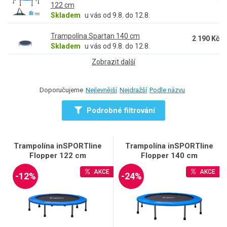
122 cm
Skladem
u vás od 9.8. do 12.8.
Trampolína Spartan 140 cm
2 190 Kč
Skladem
u vás od 9.8. do 12.8.
Zobrazit další
Doporučujeme
Nejlevnější
Nejdražší
Podle názvu
Podrobné filtrování
Trampolína inSPORTline
Trampolína inSPORTline
Flopper 122 cm
Flopper 140 cm
AKCE
AKCE
-12%
-24%