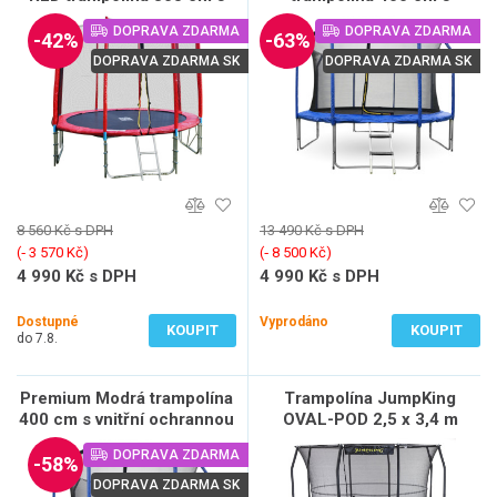
ochrannou sítí + žebřík +
ochrannou sítí + žebřík -
DOPRAVA ZDARMA
DOPRAVA ZDARMA
krycí plachta + kotvící sada
Inside
-42%
-63%
4 (ks)
DOPRAVA ZDARMA SK
DOPRAVA ZDARMA SK
8 560 Kč s DPH
13 490 Kč s DPH
(‐ 3 570 Kč)
(‐ 8 500 Kč)
4 990 Kč s DPH
4 990 Kč s DPH
4 124 Kč bez DPH
4 124 Kč bez DPH
Dostupné
Vyprodáno
KOUPIT
KOUPIT
do 7.8.
Premium Modrá trampolína
Trampolína JumpKing
400 cm s vnitřní ochrannou
OVAL-POD 2,5 x 3,4 m
sítí + žebřík - Inside
DOPRAVA ZDARMA
-58%
DOPRAVA ZDARMA SK