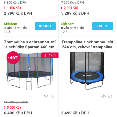
3 890 Kč s DPH
7 290 Kč s DPH
(‐ 1 100 Kč)
(‐ 2 001 Kč)
2 790 Kč s DPH
5 289 Kč s DPH
2 306 Kč bez DPH
4 371 Kč bez DPH
Skladem
Skladem
KOUPIT
KOUPIT
u vás od 9.8. do
u vás od 9.8. do
12.8.
12.8.
Trampolína s ochrannou sítí
Trampolína s ochrannou sítí
a schůdky Spartan 460 cm
244 cm, vekovní trampolína
AKCE
-46%
11 990 Kč s DPH
(‐ 5 500 Kč)
6 490 Kč s DPH
2 499 Kč s DPH