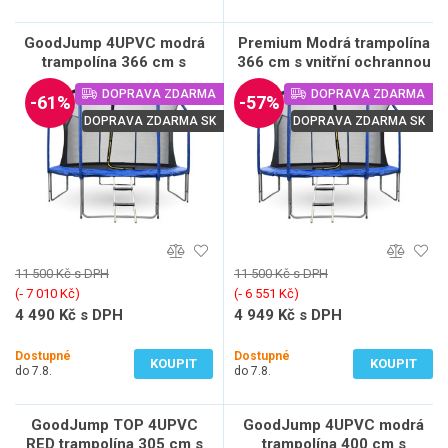
GoodJump 4UPVC modrá
Premium Modrá trampolína
trampolína 366 cm s
366 cm s vnitřní ochrannou
ochrannou sítí + žebřík -
sítí + žebřík - Inside
DOPRAVA ZDARMA
DOPRAVA ZDARMA
Inside
-61%
-57%
DOPRAVA ZDARMA SK
DOPRAVA ZDARMA SK
11 500 Kč s DPH
11 500 Kč s DPH
(‐ 7 010 Kč)
(‐ 6 551 Kč)
4 490 Kč s DPH
4 949 Kč s DPH
3 711 Kč bez DPH
4 090 Kč bez DPH
Dostupné
Dostupné
KOUPIT
KOUPIT
do 7.8.
do 7.8.
GoodJump TOP 4UPVC
GoodJump 4UPVC modrá
RED trampolína 305 cm s
trampolína 400 cm s