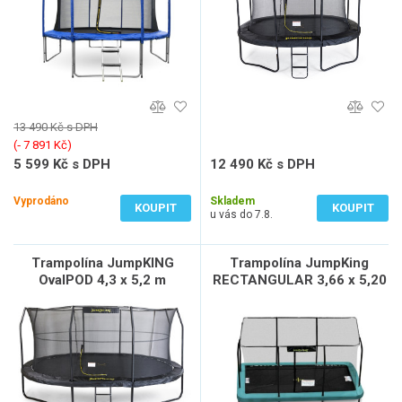
13 490 Kč s DPH
(‐ 7 891 Kč)
5 599 Kč s DPH
12 490 Kč s DPH
4 627 Kč bez DPH
10 322 Kč bez DPH
Vyprodáno
Skladem
KOUPIT
KOUPIT
u vás do 7.8.
Trampolína JumpKING
Trampolína JumpKing
OvalPOD 4,3 x 5,2 m
RECTANGULAR 3,66 x 5,20
m