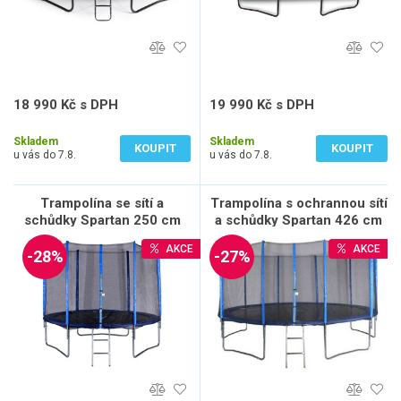
18 990 Kč s DPH
19 990 Kč s DPH
15 694 Kč bez DPH
16 521 Kč bez DPH
Skladem
Skladem
KOUPIT
KOUPIT
u vás do 7.8.
u vás do 7.8.
Trampolína se sítí a
Trampolína s ochrannou sítí
schůdky Spartan 250 cm
a schůdky Spartan 426 cm
AKCE
AKCE
-28%
-27%