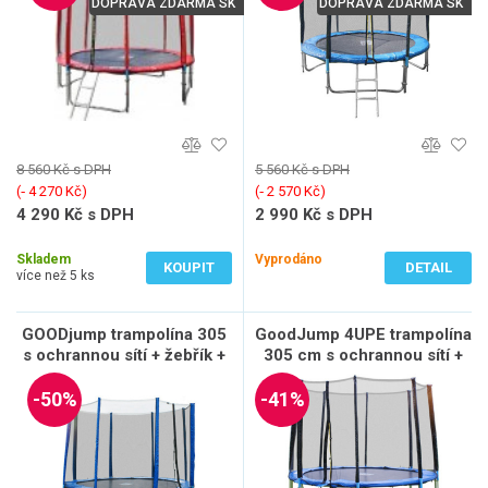
DOPRAVA ZDARMA SK
DOPRAVA ZDARMA SK
8 560 Kč s DPH
5 560 Kč s DPH
(‐ 4 270 Kč)
(‐ 2 570 Kč)
4 290 Kč s DPH
2 990 Kč s DPH
3 546 Kč bez DPH
2 471 Kč bez DPH
Skladem
Vyprodáno
KOUPIT
DETAIL
více než 5 ks
GOODjump trampolína 305
GoodJump 4UPE trampolína
s ochrannou sítí + žebřík +
305 cm s ochrannou sítí +
krycí plachta
žebřík + krycí plachta
-50%
-41%