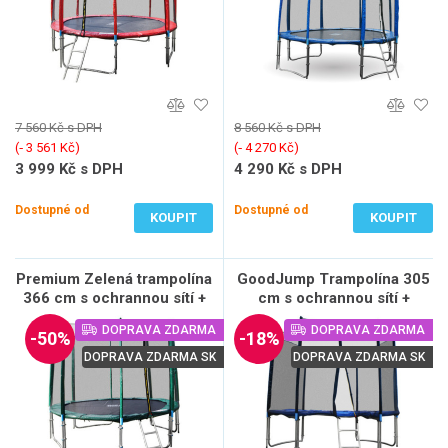
7 560 Kč s DPH
8 560 Kč s DPH
(‐ 3 561 Kč)
(‐ 4 270 Kč)
3 999 Kč s DPH
4 290 Kč s DPH
3 305 Kč bez DPH
3 546 Kč bez DPH
Dostupné od
Dostupné od
KOUPIT
KOUPIT
Premium Zelená trampolína
GoodJump Trampolína 305
366 cm s ochrannou sítí +
cm s ochrannou sítí +
žebřík + krycí plachta
žebřík
DOPRAVA ZDARMA
DOPRAVA ZDARMA
-50%
-18%
DOPRAVA ZDARMA SK
DOPRAVA ZDARMA SK