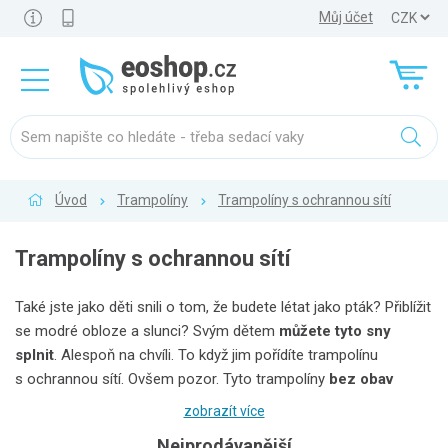
Můj účet
Úvod
Trampolíny
Trampolíny s ochrannou sítí
Trampolíny s ochrannou sítí
Také jste jako děti snili o tom, že budete létat jako pták? Přiblížit
se modré obloze a slunci? Svým dětem
můžete tyto sny
splnit
. Alespoň na chvíli. To když jim pořídíte trampolínu
s ochrannou sítí. Ovšem pozor. Tyto trampolíny
bez obav
unesou i dospěláky
. Vyřádí se tedy úplně všichni, a to při
zobrazít více
zachování
maximální bezpečnosti
. Díky kvalitním materiálům
Nejprodávanější