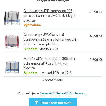
vynikají naše trampolíny dlouhou životností. Radost z nich si
budete moci užívat opravdu mnoho let.
GoodJump 4UPE trampolína 305
3 890 Kč
cm s ochrannou sítí + žebřík + krycí
plachta
Vyprodáno
GoodJump 4UPVC červená
4 090 Kč
trampolína 366 cm s ochrannou sítí
+ žebřík + krycí plachta
Skladem
více než 5 ks
Modrá 4UPVC trampolína 305 cm s
3 890 Kč
ochrannou sítí + žebřík + krycí
plachta
Skladem
u vás od 10.8. do 12.8.
Zobrazit další
Doporučujeme
Nejlevnější
Nejdražší
Podle názvu
Podrobné filtrování