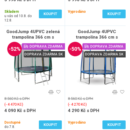
3 298 Kč bez DPH
3 298 Kč bez DPH
Skladem
Vyprodáno
KOUPIT
KOUPIT
u vás od 10.8. do
12.8.
GoodJump 4UPVC zelená
GoodJump 4UPVC
trampolína 366 cm s
trampolína 366 cm s
ochrannou sítí + žebřík +
ochrannou sítí + žebřík +
DOPRAVA ZDARMA
DOPRAVA ZDARMA
krycí plachta
krycí plachta
-52%
-50%
DOPRAVA ZDARMA SK
DOPRAVA ZDARMA SK
8 560 Kč s DPH
8 560 Kč s DPH
(‐ 4 470 Kč)
(‐ 4 270 Kč)
4 090 Kč s DPH
4 290 Kč s DPH
3 380 Kč bez DPH
3 546 Kč bez DPH
Dostupné
Vyprodáno
KOUPIT
KOUPIT
do 7.8.