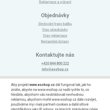
Reklamace a vrácení
Objednávky
Sledování trasy balíku
Stav objednávky
Stav reklamace
Nejčastější dotazy
Kontaktujte nás
+420 844 800 222
info@eoshop.cz
Možnosti platby
Aby projekt
www.eoshop.cz
dál fungoval tak, jak ho
znáte, abyste na www.eoshop.cz našli rychle to, co
hledáte, abychom vás neobtěžovali nevhodnou
reklamou, abychom mohli www.eoshop.cz dále rozvíjet,
používáme my i naši partneři cookies a další síťové
identifikátory jako IP adresy, ze kterých získáváme údaje