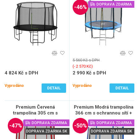
žebřík + krycí plachta
DOPRAVA ZDARMA
-46%
5 560 Kč s DPH
(‐ 2 570 Kč)
4 824 Kč s DPH
2 990 Kč s DPH
3 987 Kč bez DPH
2 471 Kč bez DPH
Vyprodáno
Vyprodáno
DETAIL
DETAIL
Premium Červená
Premium Modrá trampolína
trampolína 305 cm s
366 cm s ochrannou sítí +
ochrannou sítí + žebřík +
žebřík + krycí plachta
DOPRAVA ZDARMA
DOPRAVA ZDARMA
krycí plachta
-47%
-50%
DOPRAVA ZDARMA SK
DOPRAVA ZDARMA SK