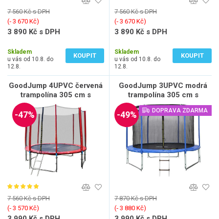
7 560 Kč s DPH
7 560 Kč s DPH
(‐ 3 670 Kč)
(‐ 3 670 Kč)
3 890 Kč s DPH
3 890 Kč s DPH
3 215 Kč bez DPH
3 215 Kč bez DPH
Skladem
Skladem
KOUPIT
KOUPIT
u vás od 10.8. do
u vás od 10.8. do
12.8.
12.8.
GoodJump 4UPVC červená
GoodJump 3UPVC modrá
trampolína 305 cm s
trampolína 305 cm s
ochrannou sítí + žebřík +
ochrannou sítí + žebřík -
DOPRAVA ZDARMA
krycí plachta
Inside
-47%
-49%
7 560 Kč s DPH
7 870 Kč s DPH
(‐ 3 570 Kč)
(‐ 3 880 Kč)
3 990 Kč s DPH
3 990 Kč s DPH