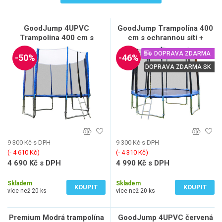
GoodJump 4UPVC
GoodJump Trampolína 400
Trampolína 400 cm s
cm s ochrannou sítí +
ochrannou sítí + žebřík +
žebřík
DOPRAVA ZDARMA
krycí plachta
-50%
-46%
DOPRAVA ZDARMA SK
9 300 Kč s DPH
9 300 Kč s DPH
(‐ 4 610 Kč)
(‐ 4 310 Kč)
4 690 Kč s DPH
4 990 Kč s DPH
3 876 Kč bez DPH
4 124 Kč bez DPH
Skladem
Skladem
KOUPIT
KOUPIT
více než 20 ks
více než 20 ks
Premium Modrá trampolína
GoodJump 4UPVC červená