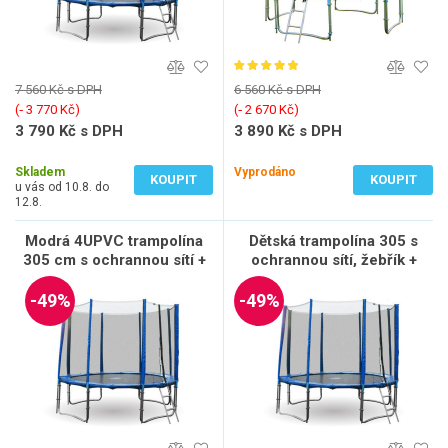
7 560 Kč s DPH
6 560 Kč s DPH
(‐ 3 770 Kč)
(‐ 2 670 Kč)
3 790 Kč s DPH
3 890 Kč s DPH
3 132 Kč bez DPH
3 215 Kč bez DPH
Skladem
Vyprodáno
KOUPIT
KOUPIT
u vás od 10.8. do
12.8.
Modrá 4UPVC trampolína
Dětská trampolína 305 s
305 cm s ochrannou sítí +
ochrannou sítí, žebřík +
žebřík + krycí plachta
krycí plachta ZDARMA
-49%
-49%