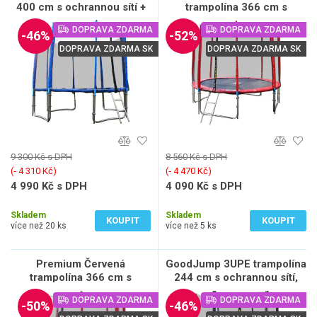
400 cm s ochrannou sítí +
trampolína 366 cm s
žebřík + krycí plachta
ochrannou sítí + žebřík +
DOPRAVA ZDARMA
DOPRAVA ZDARMA
krycí plachta
-46%
-52%
DOPRAVA ZDARMA SK
DOPRAVA ZDARMA SK
9 300 Kč s DPH
8 560 Kč s DPH
(‐ 4 310 Kč)
(‐ 4 470 Kč)
4 990 Kč s DPH
4 090 Kč s DPH
4 124 Kč bez DPH
3 380 Kč bez DPH
Skladem
Skladem
KOUPIT
KOUPIT
více než 20 ks
více než 5 ks
Premium Červená
GoodJump 3UPE trampolína
trampolína 366 cm s
244 cm s ochrannou sítí,
ochrannou sítí + žebřík +
žebřík
DOPRAVA ZDARMA
DOPRAVA ZDARMA
krycí plachta
-50%
-46%