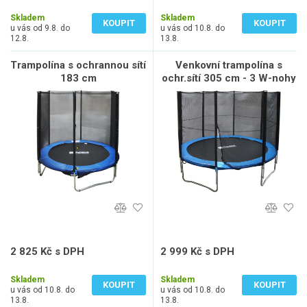
5 364 Kč bez DPH
2 065 Kč bez DPH
Skladem
Skladem
KOUPIT
KOUPIT
u vás od 9.8. do
u vás od 10.8. do
12.8.
13.8.
Trampolína s ochrannou sítí
Venkovní trampolína s
183 cm
ochr.sítí 305 cm - 3 W-nohy
- 1
2 825 Kč s DPH
2 999 Kč s DPH
2 335 Kč bez DPH
2 479 Kč bez DPH
Skladem
Skladem
KOUPIT
KOUPIT
u vás od 10.8. do
u vás od 10.8. do
13.8.
13.8.