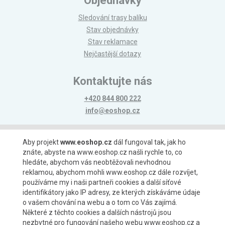
Objednávky
Sledování trasy balíku
Stav objednávky
Stav reklamace
Nejčastější dotazy
Kontaktujte nás
+420 844 800 222
info@eoshop.cz
Možnosti platby
Aby projekt
www.eoshop.cz
dál fungoval tak, jak ho
znáte, abyste na www.eoshop.cz našli rychle to, co
hledáte, abychom vás neobtěžovali nevhodnou
reklamou, abychom mohli www.eoshop.cz dále rozvíjet,
používáme my i naši partneři cookies a další síťové
identifikátory jako IP adresy, ze kterých získáváme údaje
Možnosti dopravy
o vašem chování na webu a o tom co Vás zajímá.
Některé z těchto cookies a dalších nástrojů jsou
nezbytné pro fungování našeho webu www.eoshop.cz a