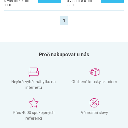
u vás od 8.8. do
u vás od 8.8. do
11.8.
11.8.
1
Proč nakupovat u nás
Nejširší výběr nábytku na
Oblíbené kousky skladem
internetu
Přes 4000 spokojených
Věrnostní slevy
referencí