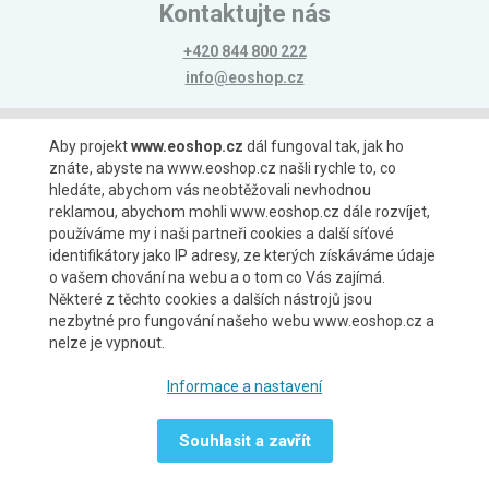
Kontaktujte nás
+420 844 800 222
info@eoshop.cz
Možnosti platby
Aby projekt
www.eoshop.cz
dál fungoval tak, jak ho
znáte, abyste na www.eoshop.cz našli rychle to, co
hledáte, abychom vás neobtěžovali nevhodnou
reklamou, abychom mohli www.eoshop.cz dále rozvíjet,
používáme my i naši partneři cookies a další síťové
identifikátory jako IP adresy, ze kterých získáváme údaje
Možnosti dopravy
o vašem chování na webu a o tom co Vás zajímá.
Některé z těchto cookies a dalších nástrojů jsou
nezbytné pro fungování našeho webu www.eoshop.cz a
nelze je vypnout.
Partneři
Informace a nastavení
Souhlasit a zavřít