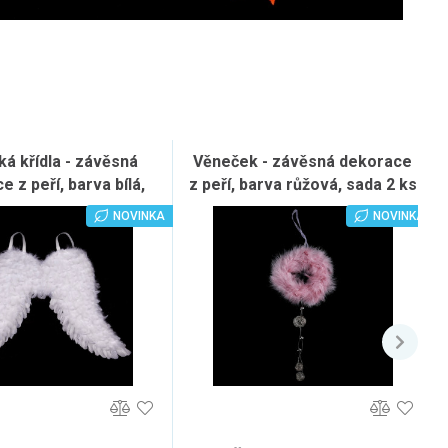
ká křídla - závěsná
Věneček - závěsná dekorace
 z peří, barva bílá,
z peří, barva růžová, sada 2 ks
sada 2 ks
NOVINKA
NOVINKA