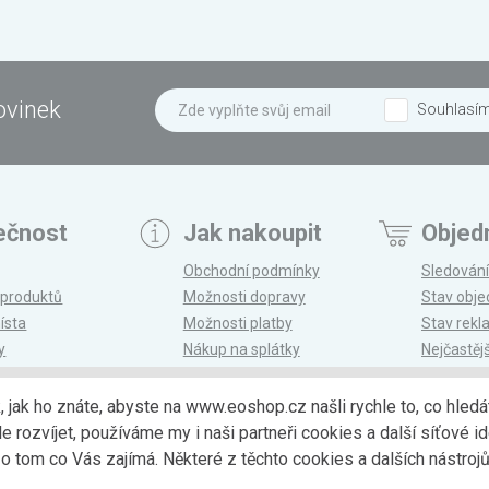
ovinek
Souhlasí
ečnost
Jak nakoupit
Objed
Obchodní podmínky
Sledování
 produktů
Možnosti dopravy
Stav obj
ísta
Možnosti platby
Stav rek
y
Nákup na splátky
Nejčastěj
n
Reklamace a vrácení
k, jak ho znáte, abyste na www.eoshop.cz našli rychle to, co hl
ozvíjet, používáme my i naši partneři cookies a další síťové ide
Možnosti dopr
 tom co Vás zajímá. Některé z těchto cookies a dalších nástro