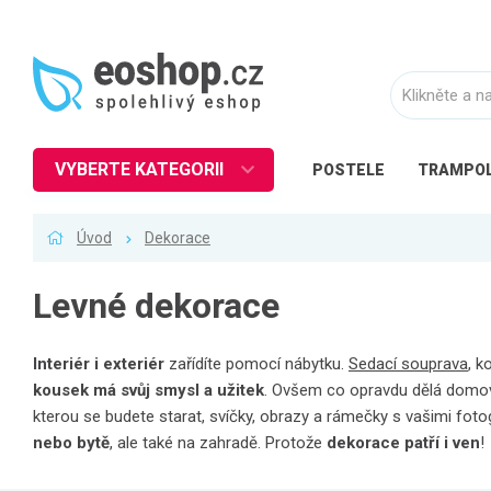
VYBERTE KATEGORII
POSTELE
TRAMPOL
Nábytek
Úvod
Dekorace
Kuchyně
Ložnice
Levné dekorace
Obývací pokoj
Dětské zboží
Interiér i exteriér
zařídíte pomocí nábytku.
Sedací souprava
, k
kousek má svůj smysl a užitek
. Ovšem co opravdu dělá domo
Předsíň a chodba
kterou se budete starat, svíčky, obrazy a rámečky s vašimi foto
Pracovna a kancelář
nebo bytě
, ale také na zahradě. Protože
dekorace patří i ven
!
Koupelna