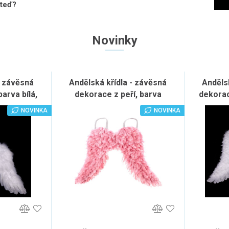
 teď?
Novinky
- závěsná
Andělská křídla - závěsná
Anděls
arva bílá,
dekorace z peří, barva
dekorace
s
růžová, sada 2 ks
NOVINKA
NOVINKA