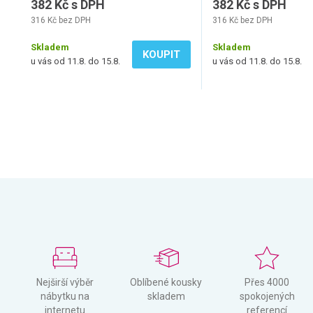
382 Kč s DPH
382 Kč s DPH
316 Kč bez DPH
316 Kč bez DPH
Skladem
Skladem
KOUPIT
u vás od 11.8. do 15.8.
u vás od 11.8. do 15.8.
Nejširší výběr
Oblíbené kousky
Přes 4000
nábytku na
skladem
spokojených
internetu
referencí