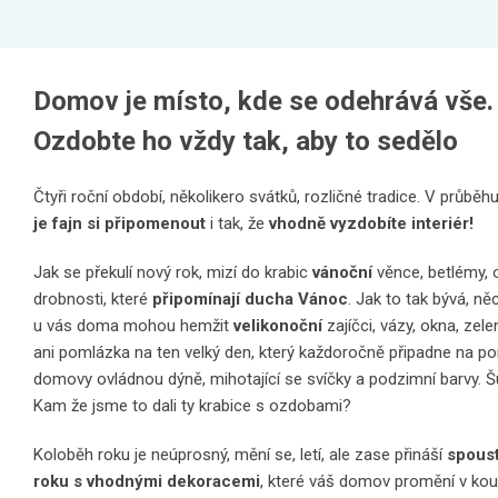
Domov je místo, kde se odehrává vše.
Ozdobte ho vždy tak, aby to sedělo
Čtyři roční období, několikero svátků, rozličné tradice. V průbě
je fajn si připomenout
i tak, že
vhodně vyzdobíte interiér!
Jak se překulí nový rok, mizí do krabic
vánoční
věnce, betlémy, o
drobnosti, které
připomínají ducha Vánoc
. Jak to tak bývá, n
u vás doma mohou hemžit
velikonoční
zajíčci, vázy, okna, zel
ani pomlázka na ten velký den, který každoročně připadne na pon
domovy ovládnou dýně, mihotající se svíčky a podzimní barvy. 
Kam že jsme to dali ty krabice s ozdobami?
Koloběh roku je neúprosný, mění se, letí, ale zase přináší
spoust
roku s vhodnými dekoracemi
, které váš domov promění v kou