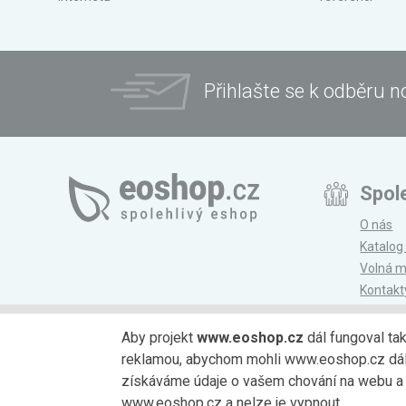
Přihlašte se k odběru n
Spol
O nás
Katalog
Volná m
Kontakt
Magazí
Aby projekt
www.eoshop.cz
dál fungoval ta
reklamou, abychom mohli www.eoshop.cz dále r
Možnosti platby
získáváme údaje o vašem chování na webu a o
www.eoshop.cz a nelze je vypnout.