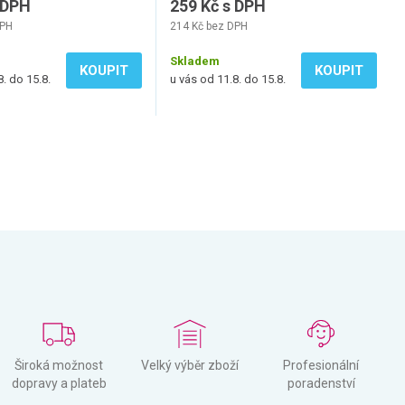
 DPH
259 Kč s DPH
DPH
214 Kč bez DPH
Skladem
KOUPIT
KOUPIT
8. do 15.8.
u vás od 11.8. do 15.8.
Široká možnost
Velký výběr zboží
Profesionální
dopravy a plateb
poradenství