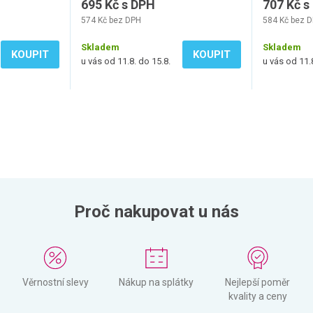
695 Kč s DPH
707 Kč s
574 Kč bez DPH
584 Kč bez 
Skladem
Skladem
KOUPIT
KOUPIT
u vás od 11.8. do 15.8.
u vás od 11.
Proč nakupovat u nás
Věrnostní slevy
Nákup na splátky
Nejlepší poměr
kvality a ceny