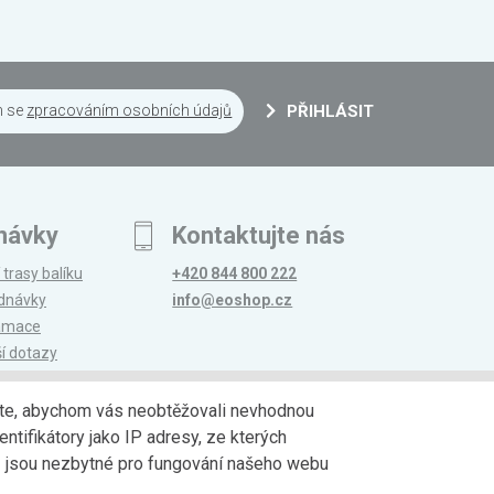
m se
zpracováním osobních údajů
PŘIHLÁSIT
návky
Kontaktujte nás
 trasy balíku
+420 844 800 222
ednávky
info@eoshop.cz
lamace
ší dotazy
edáte, abychom vás neobtěžovali nevhodnou
ntifikátory jako IP adresy, ze kterých
avy
Partneři
jů jsou nezbytné pro fungování našeho webu