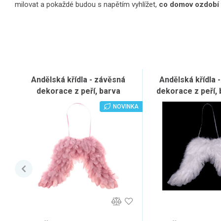
milovat a pokaždé budou s napětím vyhlížet,
co domov ozdobí
Andělská křídla - závěsná
Andělská křídla 
dekorace z peří, barva
dekorace z peří, b
růžová, sada 4 ks
sada 4 k
NOVINKA