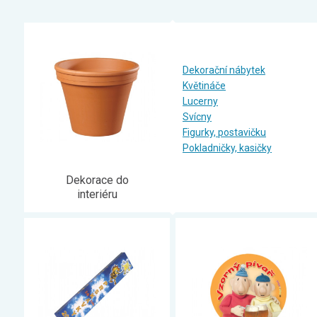
Zahrada
Balkon a terasa
Dílna
Dekorační nábytek
Auto-moto
Květináče
Dekorace
Lucerny
Svícny
Textil, koberce
Figurky, postavičku
Svítidla, žárovky
Pokladničky, kasičky
Trampolíny
Dekorace do
Sedací vaky
interiéru
Sport, outdoor
Všechny kategorie