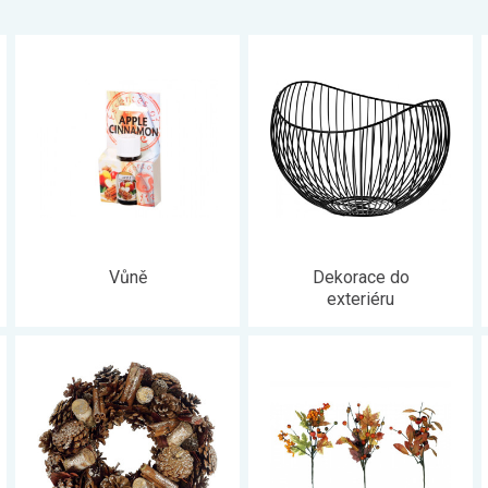
Vůně
Dekorace do
exteriéru