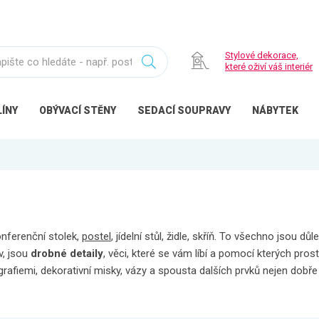
Stylové dekorace,
které oživí váš interiér
ÍNY
OBÝVACÍ
STĚNY
SEDACÍ
SOUPRAVY
NÁBYTEK
onferenční stolek,
postel
, jídelní stůl, židle, skříň. To všechno jsou 
v, jsou
drobné detaily
, věci, které se vám líbí a pomocí kterých prost
grafiemi, dekorativní misky, vázy a spousta dalších prvků nejen dobře