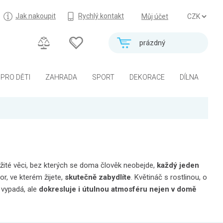
Jak nakoupit
Rychlý kontakt
Můj účet
prázdný
PRO DĚTI
ZAHRADA
SPORT
DEKORACE
DÍLNA
důležité věci, bez kterých se doma člověk neobejde,
každý jeden
or, ve kterém žijete,
skutečně zabydlíte
. Květináč s rostlinou, o
 vypadá, ale
dokresluje i útulnou atmosféru nejen v domě