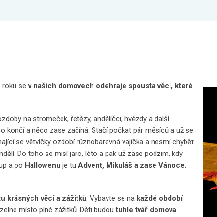
hu roku se
v našich domovech odehraje spousta věcí, které
zdoby na stromeček, řetězy, andělíčci, hvězdy a další
ěco končí a něco zase začíná. Stačí počkat pár měsíců a už se
enající se větvičky ozdobí různobarevná vajíčka a nesmí chybět
dělí. Do toho se mísí jaro, léto a pak už zase podzim, kdy
Šup a po
Hallowenu
je tu
Advent, Mikuláš a zase Vánoce
.
u krásných věcí a zážitků
. Vybavte se na
každé období
zelné místo plné zážitků. Děti budou
tuhle tvář domova