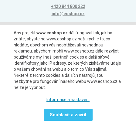
+420 844 800 222
info@eoshop.cz
Možnosti platby
Aby projekt
www.eoshop.cz
dál fungoval tak, jak ho
znáte, abyste na www.eoshop.cz našli rychle to, co
hledáte, abychom vás neobtěžovali nevhodnou
reklamou, abychom mohli www.eoshop.cz dále rozvíjet,
používáme my i naši partneři cookies a další síťové
identifikátory jako IP adresy, ze kterých získáváme údaje
Možnosti dopravy
o vašem chování na webu a o tom co Vás zajímá.
Některé z těchto cookies a dalších nástrojů jsou
nezbytné pro fungování našeho webu www.eoshop.cz a
nelze je vypnout.
Partneři
Informace a nastavení
Souhlasit a zavřít