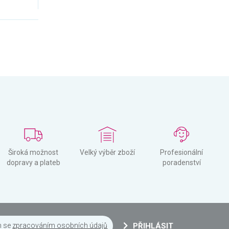
Široká možnost
Velký výběr zboží
Profesionální
dopravy a plateb
poradenství
m se
zpracováním osobních údajů
PŘIHLÁSIT