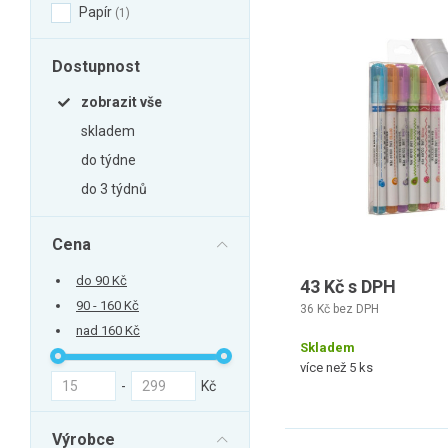
Zahrada
Papír
1
Balkon a terasa
Dostupnost
Dílna
zobrazit vše
Auto-moto
skladem
Dekorace
do týdne
Textil, koberce
do 3 týdnů
Svítidla, žárovky
Trampolíny
Cena
Sedací vaky
do 90 Kč
43 Kč s DPH
Sport, outdoor
90 - 160 Kč
36 Kč bez DPH
Všechny kategorie
nad 160 Kč
Skladem
více než 5 ks
-
Kč
Výrobce