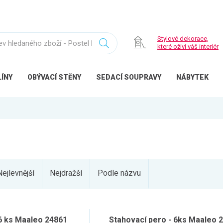
Stylové dekorace,
které oživí váš interiér
ÍNY
OBÝVACÍ
STĚNY
SEDACÍ
SOUPRAVY
NÁBYTEK
Nejlevnější
Nejdražší
Podle názvu
 6 ks Maaleo 24861
Stahovací pero - 6ks Maaleo 