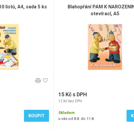
 listů, A4, sada 5 ks
Blahopřání PAM K NAROZEN
otevírací, A5
15 Kč s DPH
12 Kč bez DPH
Skladem
KOUPIT
K
u vás od 8.8. do 11.8.