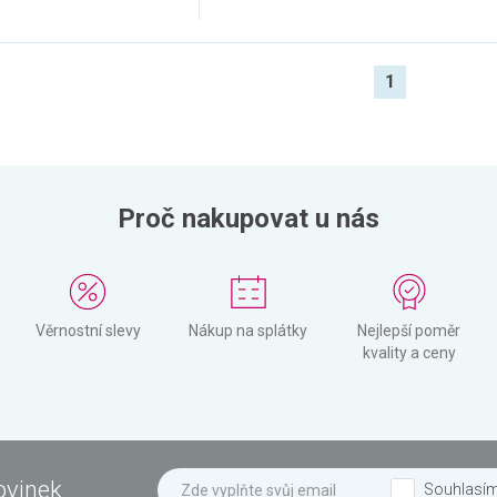
1
Proč nakupovat u nás
Věrnostní slevy
Nákup na splátky
Nejlepší poměr
kvality a ceny
ovinek
Souhlasí