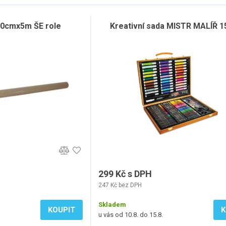
100cmx5m ŠE role
Kreativní sada MISTR MALÍŘ 1
299 Kč s DPH
247 Kč bez DPH
Skladem
KOUPIT
K
u vás od 10.8. do 15.8.