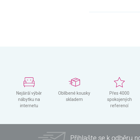
Nejširší výběr
Oblíbené kousky
Přes 4000
nábytku na
skladem
spokojených
internetu
referencí
Přihlašte se k odběru n