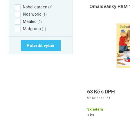
Omalovánky PAM 10
Nohel garden
4
Kids world
1
Maaleo
2
Matgroup
1
Potvrdit výběr
63 Kč s DPH
52 Kč bez DPH
Skladem
1 ks