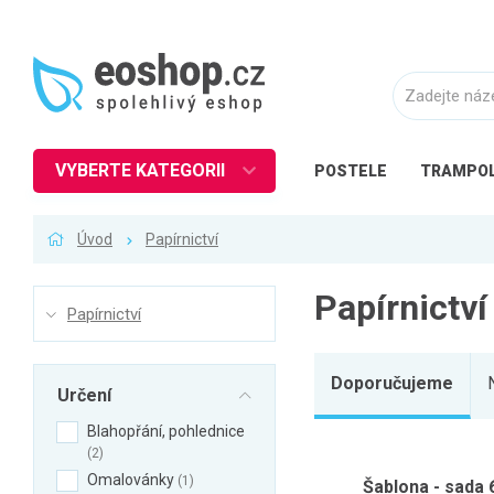
VYBERTE KATEGORII
POSTELE
TRAMPOL
Nábytek
Úvod
Papírnictví
Kuchyně
Ložnice
Papírnictví
Papírnictví
Obývací pokoj
Dětské zboží
Doporučujeme
Určení
Předsíň a chodba
Blahopřání, pohlednice
Pracovna a kancelář
2
Koupelna
Omalovánky
1
Šablona - sada