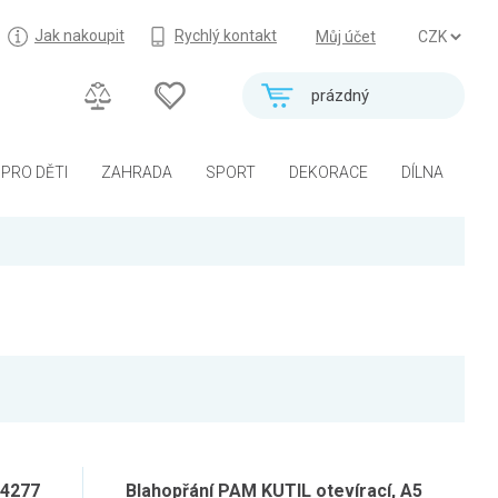
Jak nakoupit
Rychlý kontakt
Můj účet
prázdný
PRO DĚTI
ZAHRADA
SPORT
DEKORACE
DÍLNA
24277
Blahopřání PAM KUTIL otevírací, A5