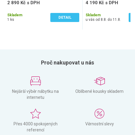
2 890 Kč s DPH
4 190 Kč s DPH
2 388 Kč bez DPH
3 463 Kč bez DPH
Skladem
Skladem
DETAIL
1 ks
u vás od 8.8. do 11.8.
Proč nakupovat u nás
Nejširší výběr nábytku na
Oblíbené kousky skladem
internetu
Přes 4000 spokojených
Věrnostní slevy
referencí