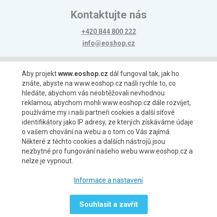
Kontaktujte nás
+420 844 800 222
info@eoshop.cz
Možnosti platby
Aby projekt
www.eoshop.cz
dál fungoval tak, jak ho
znáte, abyste na www.eoshop.cz našli rychle to, co
hledáte, abychom vás neobtěžovali nevhodnou
reklamou, abychom mohli www.eoshop.cz dále rozvíjet,
používáme my i naši partneři cookies a další síťové
identifikátory jako IP adresy, ze kterých získáváme údaje
Možnosti dopravy
o vašem chování na webu a o tom co Vás zajímá.
Některé z těchto cookies a dalších nástrojů jsou
nezbytné pro fungování našeho webu www.eoshop.cz a
nelze je vypnout.
Partneři
Informace a nastavení
Souhlasit a zavřít