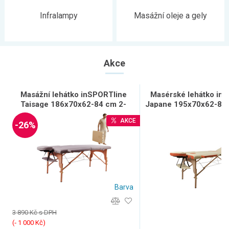
Infralampy
Masážní oleje a gely
Akce
Masážní lehátko inSPORTline
Masérské lehátko in
Taisage 186x70x62-84 cm 2-
Japane 195x70x62-84 
dílné dřevěné
dřevěné
AKCE
-26%
Barva
3 890 Kč s DPH
(‐ 1 000 Kč)