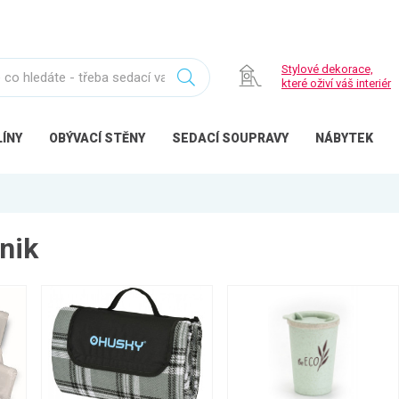
Stylové dekorace,
které oživí váš interiér
ÍNY
OBÝVACÍ
STĚNY
SEDACÍ
SOUPRAVY
NÁBYTEK
nik