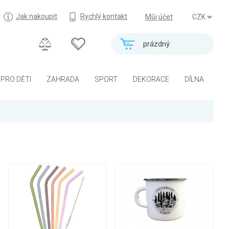
Jak nakoupit
Rychlý kontakt
Můj účet
prázdný
PRO DĚTI
ZAHRADA
SPORT
DEKORACE
DÍLNA