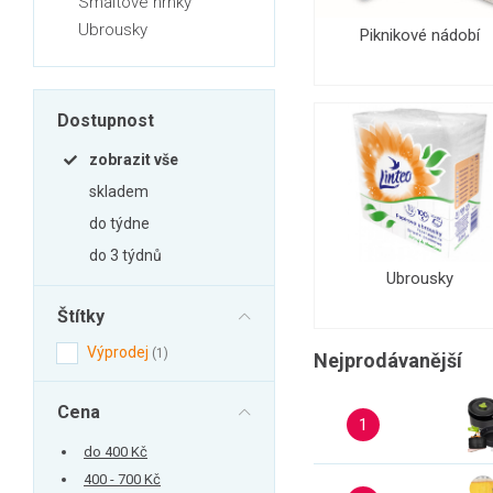
Smaltové hrnky
Zahrada
Ubrousky
Piknikové nádobí
Balkon a terasa
Dílna
Auto-moto
Dostupnost
Dekorace
zobrazit vše
Textil, koberce
skladem
Svítidla, žárovky
do týdne
do 3 týdnů
Trampolíny
Ubrousky
Sedací vaky
Štítky
Sport, outdoor
Výprodej
1
Nejprodávanější
Všechny kategorie
Cena
1
do 400 Kč
400 - 700 Kč