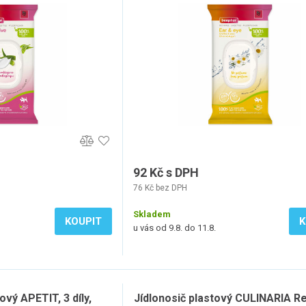
92 Kč s DPH
76 Kč bez DPH
Skladem
KOUPIT
K
u vás od 9.8. do 11.8.
ový APETIT, 3 díly,
Jídlonosič plastový CULINARIA Red