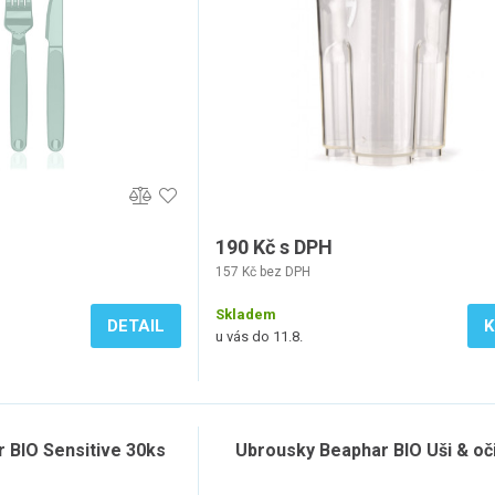
190 Kč s DPH
157 Kč bez DPH
Skladem
DETAIL
K
u vás do 11.8.
 BIO Sensitive 30ks
Ubrousky Beaphar BIO Uši & oč