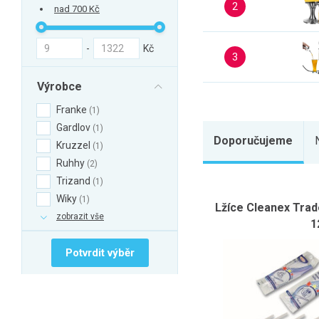
2
nad 700 Kč
-
Kč
3
Výrobce
Franke
1
Gardlov
1
Doporučujeme
Kruzzel
1
Ruhhy
2
Trizand
1
Wiky
1
Lžíce Cleanex Trad
zobrazit vše
1
Potvrdit výběr