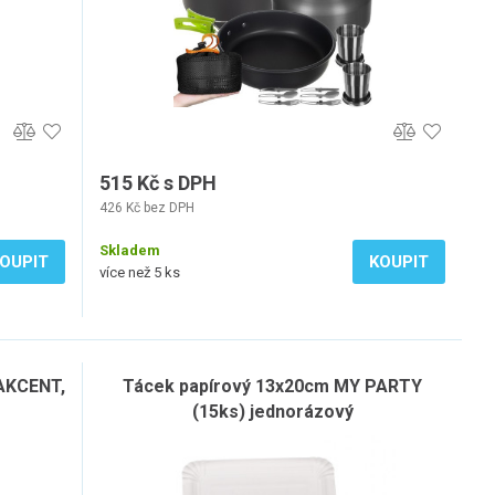
515 Kč s DPH
426 Kč bez DPH
Skladem
OUPIT
KOUPIT
více než 5 ks
 AKCENT,
Tácek papírový 13x20cm MY PARTY
(15ks) jednorázový