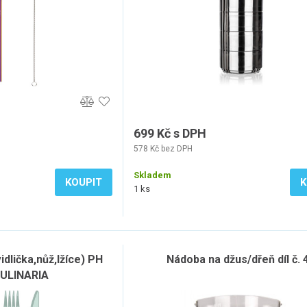
699 Kč s DPH
578 Kč bez DPH
Skladem
KOUPIT
K
1 ks
vidlička,nůž,lžíce) PH
Nádoba na džus/dřeň díl č. 
ULINARIA