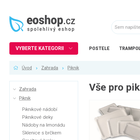
VYBERTE KATEGORII
POSTELE
TRAMPOL
Nábytek
Úvod
Zahrada
Piknik
Kuchyně
Ložnice
Vše pro pik
Zahrada
Obývací pokoj
Piknik
Dětské zboží
Piknikové nádobí
Předsíň a chodba
Piknikové deky
Pracovna a kancelář
Nádoby na limonádu
Sklenice s brčkem
Koupelna