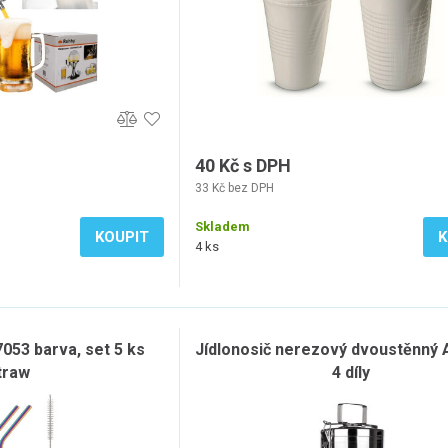
40 Kč s DPH
33 Kč bez DPH
Skladem
KOUPIT
K
4 ks
053 barva, set 5 ks
Jídlonosič nerezový dvoustěnný
traw
4 díly