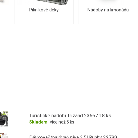
Piknikové deky
Nádoby na limonádu
Turistické nádobí Trizand 23667 18 ks.
Skladem
více než 5 ks
Dávkovač/nalévač piva 3,5l Ruhhy 22799