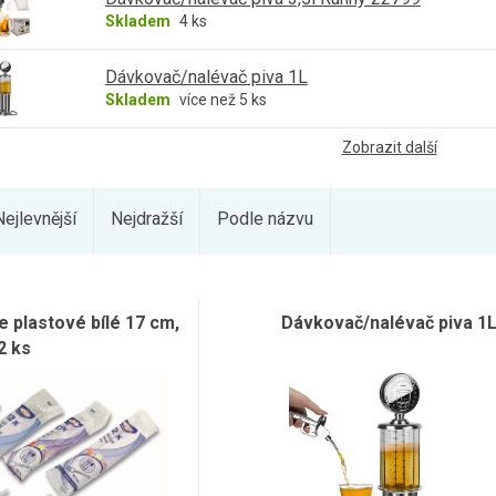
Skladem
4 ks
Dávkovač/nalévač piva 1L
Skladem
více než 5 ks
Zobrazit další
Nejlevnější
Nejdražší
Podle názvu
e plastové bílé 17 cm,
Dávkovač/nalévač piva 1
2 ks