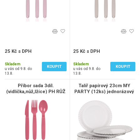
25 Kč s DPH
25 Kč s DPH
21 Kč bez DPH
21 Kč bez DPH
Skladem
Skladem
KOUPIT
KOUPIT
u vás od 9.8. do
u vás od 9.8. do
13.8.
13.8.
Příbor sada 3díl.
Talíř papírový 23cm MY
(vidlička,nůž,lžíce) PH RŮŽ
PARTY (12ks) jednorázový
tm. CULINARIA