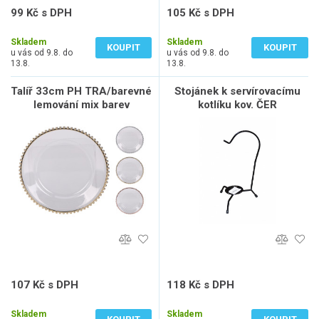
99 Kč s DPH
105 Kč s DPH
82 Kč bez DPH
87 Kč bez DPH
Skladem
Skladem
KOUPIT
KOUPIT
u vás od 9.8. do
u vás od 9.8. do
13.8.
13.8.
Talíř 33cm PH TRA/barevné
Stojánek k servírovacímu
lemování mix barev
kotlíku kov. ČER
107 Kč s DPH
118 Kč s DPH
88 Kč bez DPH
98 Kč bez DPH
Skladem
Skladem