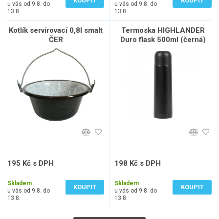
KOUPIT
KOUPIT
u vás od 9.8. do
u vás od 9.8. do
13.8.
13.8.
Kotlík servírovací 0,8l smalt
Termoska HIGHLANDER
ČER
Duro flask 500ml (černá)
195 Kč s DPH
198 Kč s DPH
161 Kč bez DPH
164 Kč bez DPH
Skladem
Skladem
KOUPIT
KOUPIT
u vás od 9.8. do
u vás od 9.8. do
13.8.
13.8.