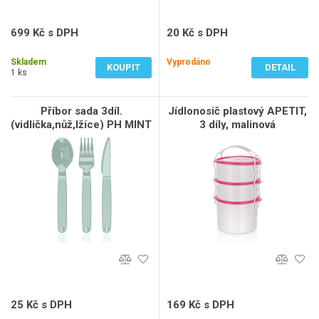
699 Kč s DPH
20 Kč s DPH
578 Kč bez DPH
17 Kč bez DPH
Skladem
Vyprodáno
KOUPIT
DETAIL
1 ks
Příbor sada 3díl.
Jídlonosič plastový APETIT,
(vidlička,nůž,lžíce) PH MINT
3 díly, malinová
CULINARIA
25 Kč s DPH
169 Kč s DPH