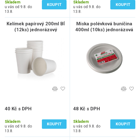
Skladem
Skladem
KOUPIT
KOUPIT
u vás od 9.8. do
u vás od 9.8. do
13.8.
13.8.
Kelímek papírový 200ml BÍ
Miska polévková buničina
(12ks) jednorázový
400ml (10ks) jednorázová
40 Kč s DPH
48 Kč s DPH
33 Kč bez DPH
40 Kč bez DPH
Skladem
Skladem
KOUPIT
KOUPIT
u vás od 9.8. do
u vás od 9.8. do
13.8.
13.8.