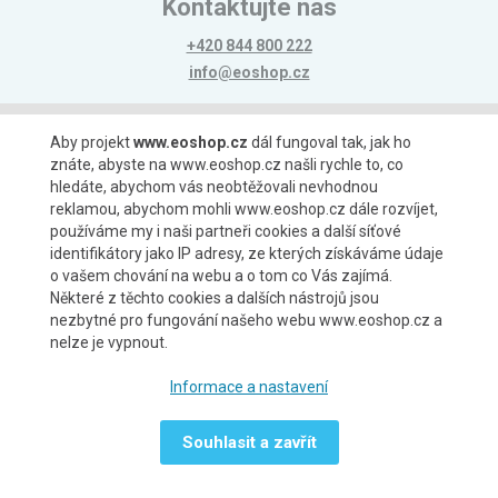
Kontaktujte nás
+420 844 800 222
info@eoshop.cz
Možnosti platby
Aby projekt
www.eoshop.cz
dál fungoval tak, jak ho
znáte, abyste na www.eoshop.cz našli rychle to, co
hledáte, abychom vás neobtěžovali nevhodnou
reklamou, abychom mohli www.eoshop.cz dále rozvíjet,
používáme my i naši partneři cookies a další síťové
identifikátory jako IP adresy, ze kterých získáváme údaje
Možnosti dopravy
o vašem chování na webu a o tom co Vás zajímá.
Některé z těchto cookies a dalších nástrojů jsou
nezbytné pro fungování našeho webu www.eoshop.cz a
nelze je vypnout.
Partneři
Informace a nastavení
Souhlasit a zavřít