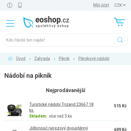
Můj účet
Úvod
Zahrada
Piknik
Piknikové nádobí
Nádobí na piknik
Nejprodávanější
Turistické nádobí Trizand 23667 18
515 Kč
ks.
Skladem
více než 5 ks
Jídlonosič nerezový dvoustěnný
699 Kč