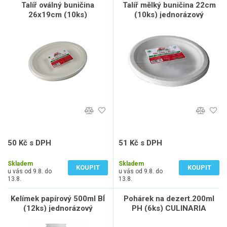
Talíř oválný buničina
Talíř mělký buničina 22cm
26x19cm (10ks)
(10ks) jednorázový
jednorázový
50 Kč s DPH
51 Kč s DPH
41 Kč bez DPH
42 Kč bez DPH
Skladem
Skladem
KOUPIT
KOUPIT
u vás od 9.8. do
u vás od 9.8. do
13.8.
13.8.
Kelímek papírový 500ml BÍ
Pohárek na dezert.200ml
(12ks) jednorázový
PH (6ks) CULINARIA