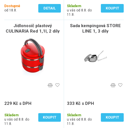
21 Kč bez DPH
140 Kč bez DPH
Dostupné
Skladem
DETAIL
KOUPIT
od 18.8.
u vás od 8.8. do
11.8.
Jídlonosič plastový
Sada kempingová STORE
CULINARIA Red 1,1l, 2 díly
LINE 1, 3 díly
229 Kč s DPH
333 Kč s DPH
189 Kč bez DPH
275 Kč bez DPH
Skladem
Skladem
KOUPIT
KOUPIT
u vás od 8.8. do
u vás od 8.8. do
11.8.
11.8.