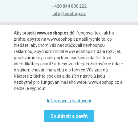
+420 844 800 222
info@eoshop.cz
Možnosti platby
Aby projekt
www.eoshop.cz
dál fungoval tak, jak ho
znáte, abyste na www.eoshop.cz našli rychle to, co
hledáte, abychom vás neobtěžovali nevhodnou
reklamou, abychom mohli www.eoshop.cz dále rozvíjet,
používáme my i naši partneři cookies a další síťové
identifikátory jako IP adresy, ze kterých získáváme údaje
Možnosti dopravy
o vašem chování na webu a o tom co Vás zajímá.
Některé z těchto cookies a dalších nástrojů jsou
nezbytné pro fungování našeho webu www.eoshop.cz a
nelze je vypnout.
Partneři
Informace a nastavení
Souhlasit a zavřít