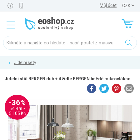
Můj účet
Jídelní sety
Jídelní stůl BERGEN dub + 4 židle BERGEN hnědé mikrovlákno
-36%
ušetříte
5 105 Kč