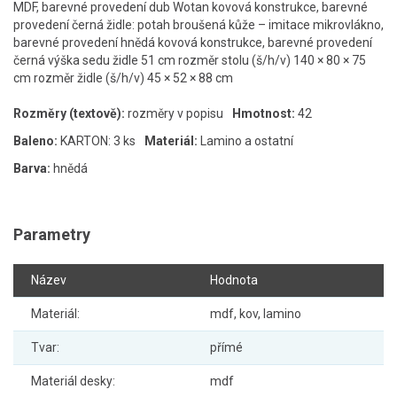
MDF, barevné provedení dub Wotan kovová konstrukce, barevné
provedení černá židle: potah broušená kůže – imitace mikrovlákno,
barevné provedení hnědá kovová konstrukce, barevné provedení
černá výška sedu židle 51 cm rozměr stolu (š/h/v) 140 × 80 × 75
cm rozměr židle (š/h/v) 45 × 52 × 88 cm
Rozměry (textově):
rozměry v popisu
Hmotnost:
42
Baleno:
KARTON: 3 ks
Materiál:
Lamino a ostatní
Barva:
hnědá
Parametry
Název
Hodnota
Materiál:
mdf, kov, lamino
Tvar:
přímé
Materiál desky:
mdf