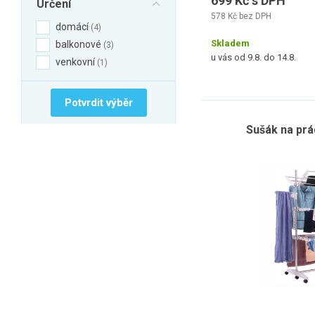
699 Kč s DPH
Určení
578 Kč bez DPH
domácí
4
Skladem
balkonové
3
u vás od 9.8. do 14.8.
venkovní
1
Potvrdit výběr
Sušák na prá