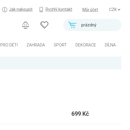
Jak nakoupit
Rychlý kontakt
Můj účet
prázdný
PRO DĚTI
ZAHRADA
SPORT
DEKORACE
DÍLNA
699 Kč