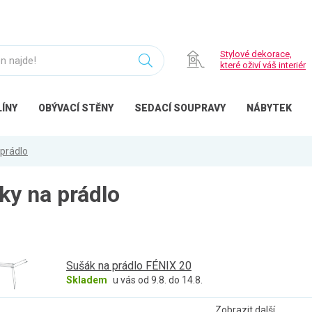
Stylové dekorace,
které oživí váš interiér
ÍNY
OBÝVACÍ
STĚNY
SEDACÍ
SOUPRAVY
NÁBYTEK
prádlo
ky na prádlo
Sušák na prádlo FÉNIX 20
Skladem
u vás od 9.8. do 14.8.
Zobrazit další