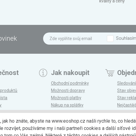
kvality a ceny
ovinek
Souhlasí
ečnost
Jak nakoupit
Objed
Obchodní podmínky
Sledování
 produktů
Možnosti dopravy
Stav obj
ísta
Možnosti platby
Stav rek
y
Nákup na splátky
Nejčastěj
n
Reklamace a vrácení
k, jak ho znáte, abyste na www.eoshop.cz našli rychle to, co hl
ozvíjet, používáme my i naši partneři cookies a další síťové ide
Možnosti dopr
 tom co Vás zajímá. Některé z těchto cookies a dalších nástro