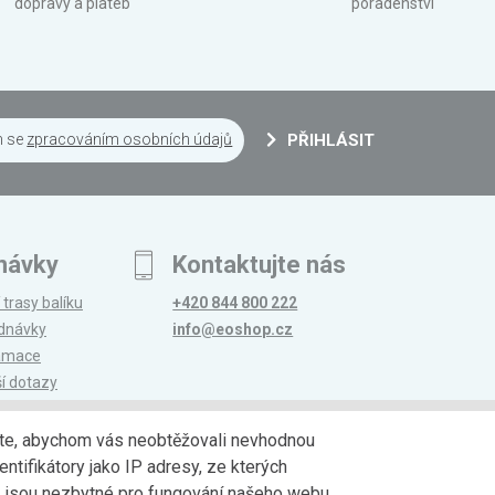
dopravy a plateb
poradenství
m se
zpracováním osobních údajů
PŘIHLÁSIT
návky
Kontaktujte nás
 trasy balíku
+420 844 800 222
ednávky
info@eoshop.cz
lamace
ší dotazy
edáte, abychom vás neobtěžovali nevhodnou
ntifikátory jako IP adresy, ze kterých
avy
Partneři
jů jsou nezbytné pro fungování našeho webu