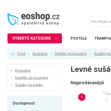
VYBERTE KATEGORII
POSTELE
TRAMPOL
Nábytek
Úvod
Koupelna
Doplňky do koupelny
Sušáky na 
Kuchyně
Ložnice
Levné sušá
Koupelna
Obývací pokoj
Doplňky do koupelny
Dětské zboží
Nejprodávanější
Sušáky na prádlo
Předsíň a chodba
1
Pracovna a kancelář
Dostupnost
Koupelna