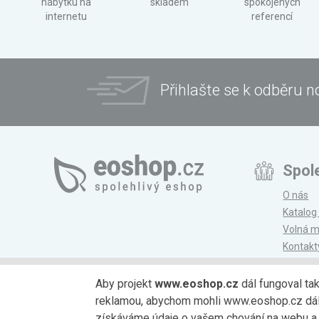
nábytku na
skladem
spokojených
internetu
referencí
Přihlašte se k odběru n
Spol
O nás
Katalog
Volná m
Kontakt
Magazí
Aby projekt
www.eoshop.cz
dál fungoval ta
reklamou, abychom mohli www.eoshop.cz dále r
Možnosti platby
získáváme údaje o vašem chování na webu a o