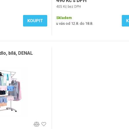
490 Kč s DPH
405 Kč bez DPH
Skladem
KOUPIT
K
u vás od 12.8. do 18.8.
dlo, bílá, DENAL