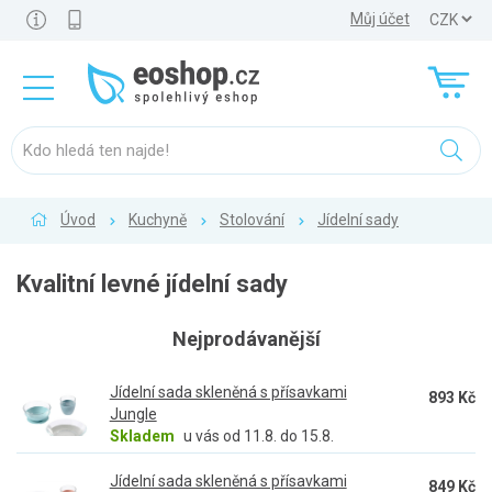
Můj účet
Úvod
Kuchyně
Stolování
Jídelní sady
Kvalitní levné jídelní sady
Nejprodávanější
Jídelní sada skleněná s přísavkami
893 Kč
Jungle
Skladem
u vás od 11.8. do 15.8.
Jídelní sada skleněná s přísavkami
849 Kč