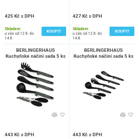
425 Kč s DPH
427 Kč s DPH
351 Kč bez DPH
353 Kč bez DPH
Skladem
Skladem
KOUPIT
KOUPIT
u vás od 12.8. do
u vás od 12.8. do
14.8.
14.8.
BERLINGERHAUS
BERLINGERHAUS
Kuchyňské náčiní sada 5 ks
Kuchyňské náčiní sada 5 ks
Matte Green Collection BH-
Antracit Collection BH-
6341
6339
443 Kč s DPH
443 Kč s DPH