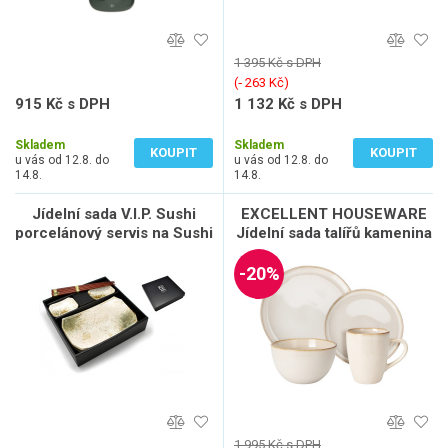
1 395 Kč s DPH
(‐ 263 Kč)
915 Kč s DPH
1 132 Kč s DPH
756 Kč bez DPH
936 Kč bez DPH
Skladem
Skladem
KOUPIT
KOUPIT
u vás od 12.8. do
u vás od 12.8. do
14.8.
14.8.
Jídelní sada V.I.P. Sushi
EXCELLENT HOUSEWARE
porcelánový servis na Sushi
Jídelní sada talířů kamenina
- Hikari - 2 osoby
16 ks béžová KO-
Q97001200
-20%
1 995 Kč s DPH