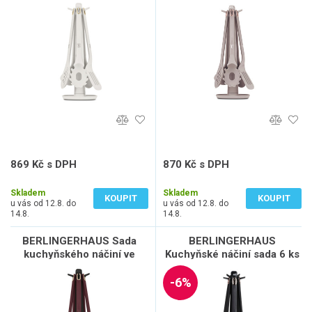
Sahara Collection BH-8619
Taupe Collection BH-8618
869 Kč s DPH
870 Kč s DPH
718 Kč bez DPH
719 Kč bez DPH
Skladem
Skladem
KOUPIT
KOUPIT
u vás od 12.8. do
u vás od 12.8. do
14.8.
14.8.
BERLINGERHAUS Sada
BERLINGERHAUS
kuchyňského náčiní ve
Kuchyňské náčiní sada 6 ks
stojanu 6 ks Leonardo
se stojanem Black Rose
Collection BH-8620
Collection BH-8617
-6%