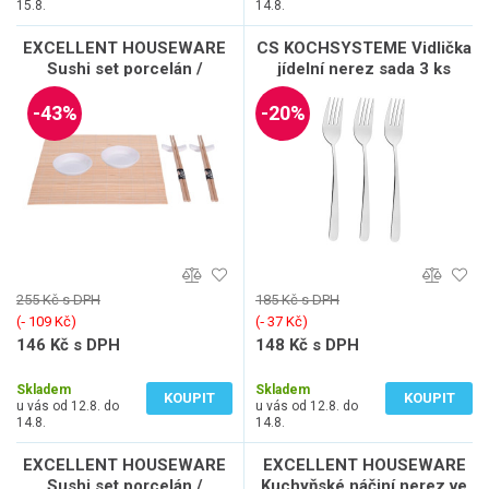
15.8.
14.8.
EXCELLENT HOUSEWARE
CS KOCHSYSTEME Vidlička
Sushi set porcelán /
jídelní nerez sada 3 ks
bambus sada 7 ks bílá KO-
EDLON CS-044381
278000190bila
-43%
-20%
255 Kč s DPH
185 Kč s DPH
(‐ 109 Kč)
(‐ 37 Kč)
146 Kč s DPH
148 Kč s DPH
121 Kč bez DPH
122 Kč bez DPH
Skladem
Skladem
KOUPIT
KOUPIT
u vás od 12.8. do
u vás od 12.8. do
14.8.
14.8.
EXCELLENT HOUSEWARE
EXCELLENT HOUSEWARE
Sushi set porcelán /
Kuchyňské náčiní nerez ve