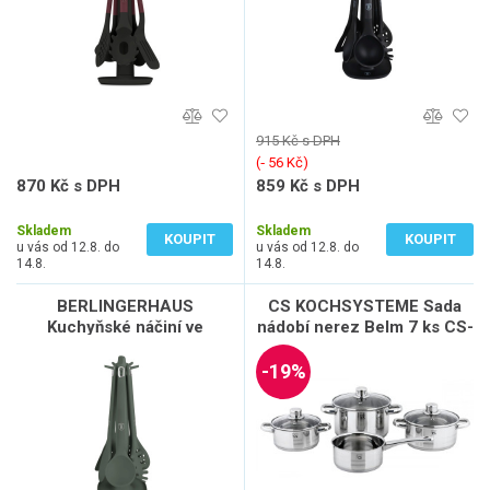
915 Kč s DPH
(‐ 56 Kč)
870 Kč s DPH
859 Kč s DPH
719 Kč bez DPH
710 Kč bez DPH
Skladem
Skladem
KOUPIT
KOUPIT
u vás od 12.8. do
u vás od 12.8. do
14.8.
14.8.
BERLINGERHAUS
CS KOCHSYSTEME Sada
Kuchyňské náčiní ve
nádobí nerez Belm 7 ks CS-
stojanu sada 6 ks Matte
054953
Green Collection LP-BH-
-19%
265