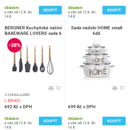
366 Kč bez DPH
366 Kč bez DPH
Skladem
Skladem
KOUPIT
KOUPIT
u vás od 12.8. do
u vás od 12.8. do
14.8.
14.8.
BERGNER Kuchyňské náčiní
Sada nádobí HOME smalt
BAKEWARE LOVERS sada 6
6díl.
ks BG-41391-CO
-38%
1 115 Kč s DPH
(‐ 423 Kč)
692 Kč s DPH
699 Kč s DPH
572 Kč bez DPH
578 Kč bez DPH
Skladem
Skladem
KOUPIT
KOUPIT
u vás od 12.8. do
u vás od 12.8. do
14.8.
16.8.