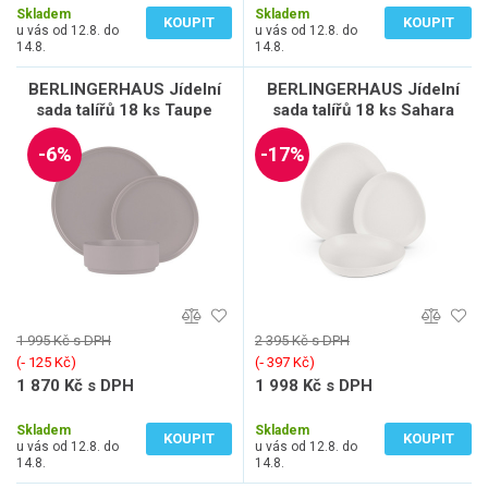
Skladem
Skladem
KOUPIT
KOUPIT
u vás od 12.8. do
u vás od 12.8. do
14.8.
14.8.
BERLINGERHAUS Jídelní
BERLINGERHAUS Jídelní
sada talířů 18 ks Taupe
sada talířů 18 ks Sahara
Collection BH-10006
Collection BH-10020
-6%
-17%
1 995 Kč s DPH
2 395 Kč s DPH
(‐ 125 Kč)
(‐ 397 Kč)
1 870 Kč s DPH
1 998 Kč s DPH
1 546 Kč bez DPH
1 651 Kč bez DPH
Skladem
Skladem
KOUPIT
KOUPIT
u vás od 12.8. do
u vás od 12.8. do
14.8.
14.8.