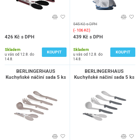
545 Kč s DPH
(‐ 106 Kč)
426 Kč s DPH
439 Kč s DPH
352 Kč bez DPH
363 Kč bez DPH
Skladem
Skladem
KOUPIT
KOUPIT
u vás od 12.8. do
u vás od 12.8. do
14.8.
14.8.
BERLINGERHAUS
BERLINGERHAUS
Kuchyňské náčiní sada 5 ks
Kuchyňské náčiní sada 5 ks
Taupe Collection BH-6335
Aspen Collection BH-6340