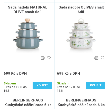
Sada nádobí NATURAL
Sada nádobí OLIVES smalt
OLIVE smalt 6díl.
6díl.
699 Kč s DPH
699 Kč s DPH
578 Kč bez DPH
578 Kč bez DPH
Skladem
Skladem
KOUPIT
KOUPIT
u vás od 12.8. do
u vás od 12.8. do
16.8.
16.8.
BERLINGERHAUS
BERLINGERHAUS
Kuchyňské náčiní sada 6 ks
Kuchyňské náčiní sada 6 ks