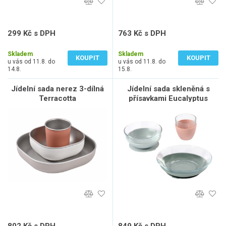
299 Kč s DPH
763 Kč s DPH
247 Kč bez DPH
631 Kč bez DPH
Skladem
Skladem
KOUPIT
KOUPIT
u vás od 11.8. do
u vás od 11.8. do
14.8.
15.8.
Jídelní sada nerez 3-dílná
Jídelní sada skleněná s
Terracotta
přísavkami Eucalyptus