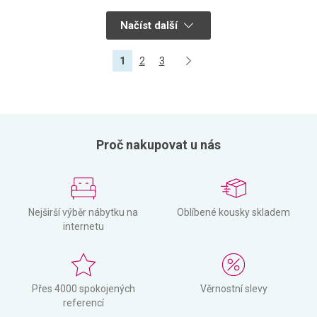
Načíst další
1
2
3
Proč nakupovat u nás
Nejširší výběr nábytku na
Oblíbené kousky skladem
internetu
Přes 4000 spokojených
Věrnostní slevy
referencí