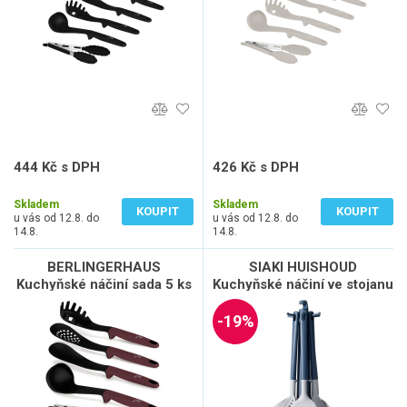
444 Kč s DPH
426 Kč s DPH
367 Kč bez DPH
352 Kč bez DPH
Skladem
Skladem
KOUPIT
KOUPIT
u vás od 12.8. do
u vás od 12.8. do
14.8.
14.8.
BERLINGERHAUS
SIAKI HUISHOUD
Kuchyňské náčiní sada 5 ks
Kuchyňské náčiní ve stojanu
Leonardo Collection BH-
sada 7 ks modrošedá KO-
6337
C80654700
-19%