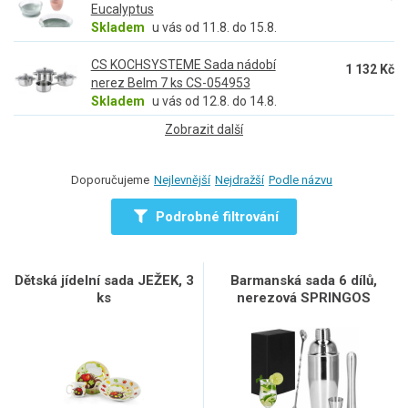
Eucalyptus
Skladem
u vás od 11.8. do 15.8.
CS KOCHSYSTEME Sada nádobí
1 132 Kč
nerez Belm 7 ks CS-054953
Skladem
u vás od 12.8. do 14.8.
Zobrazit další
Doporučujeme
Nejlevnější
Nejdražší
Podle názvu
Podrobné filtrování
Dětská jídelní sada JEŽEK, 3
Barmanská sada 6 dílů,
ks
nerezová SPRINGOS
LOUNGE