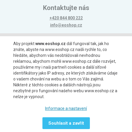
Kontaktujte nás
+420 844 800 222
info@eoshop.cz
Možnosti platby
Aby projekt
www.eoshop.cz
dál fungoval tak, jak ho
znáte, abyste na www.eoshop.cz našli rychle to, co
hledáte, abychom vás neobtěžovali nevhodnou
reklamou, abychom mohli www.eoshop.cz dále rozvíjet,
používáme my i naši partneři cookies a další síťové
identifikátory jako IP adresy, ze kterých získáváme údaje
Možnosti dopravy
o vašem chování na webu a o tom co Vás zajímá.
Některé z těchto cookies a dalších nástrojů jsou
nezbytné pro fungování našeho webu www.eoshop.cz a
nelze je vypnout.
Partneři
Informace a nastavení
Souhlasit a zavřít