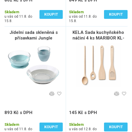
802 Kč s DPH
849 Kč s DPH
663 Kč bez DPH
701 Kč bez DPH
Skladem
Skladem
KOUPIT
KOUPIT
u vás od 11.8. do
u vás od 11.8. do
15.8.
15.8.
Jídelní sada skleněná s
KELA Sada kuchyňského
přísavkami Jungle
náčiní 4 ks MARIBOR KL-
23359
893 Kč s DPH
145 Kč s DPH
738 Kč bez DPH
120 Kč bez DPH
Skladem
Skladem
KOUPIT
KOUPIT
u vás od 11.8. do
u vás od 12.8. do