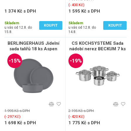
(‐ 400 Kč)
1 374 Kč s DPH
1 595 Kč s DPH
1 136 Kč bez DPH
1 318 Kč bez DPH
Skladem
Skladem
KOUPIT
KOUPIT
u vás od 12.8. do
u vás od 12.8. do
15.8.
14.8.
BERLINGERHAUS Jídelní
CS KOCHSYSTEME Sada
sada talířů 18 ks Aspen
nádobí nerez BECKUM 7 ks
Collection BH-10008
CS-088736
-15%
-19%
1 995 Kč s DPH
2 195 Kč s DPH
(‐ 297 Kč)
(‐ 420 Kč)
1 698 Kč s DPH
1 775 Kč s DPH
1 403 Kč bez DPH
1 467 Kč bez DPH