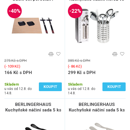
bambus sada 7 ks černá
stojanu sada 6 ks KO-
KO-278000190cern
A12210040
-40%
-22%
275 Kč s DPH
385 Kč s DPH
(‐ 109 Kč)
(‐ 86 Kč)
166 Kč s DPH
299 Kč s DPH
137 Kč bez DPH
247 Kč bez DPH
Skladem
Skladem
KOUPIT
KOUPIT
u vás od 12.8. do
u vás od 12.8. do
14.8.
14.8.
BERLINGERHAUS
BERLINGERHAUS
Kuchyňské náčiní sada 5 ks
Kuchyňské náčiní sada 5 ks
Matte Black Collection BH-
Sahara Collection BH-6336
6338