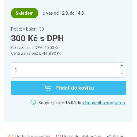
Skladem
u vás od 12.8. do 14.8.
Počet v balení: 30
300 Kč
s DPH
Cena za ks s DPH: 10,00 Kč
Cena za ks bez DPH: 8,30 Kč
Přidat do košíku
Koupi získáte 15 Kč do
věrnostního programu
.
Přidat k porovnání
Přidat do oblíbených
Sdílej