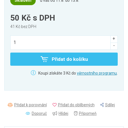
Skladem
u vás od 11.8. do 13.8.
50 Kč
s DPH
41 Kč bez DPH
Přidat do košíku
Koupi získáte 3 Kč do
věrnostního programu
.
Přidat k porovnání
Přidat do oblíbených
Sdílej
Doporuč
Hlídej
Připomeň