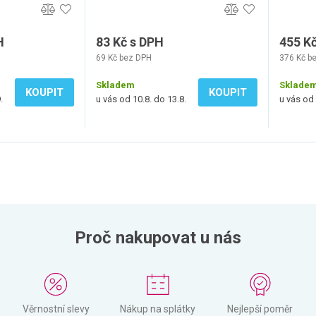
H
83 Kč s DPH
455 K
69 Kč bez DPH
376 Kč b
Skladem
Sklade
KOUPIT
KOUPIT
.
u vás od 10.8. do 13.8.
u vás od 
Proč nakupovat u nás
Věrnostní slevy
Nákup na splátky
Nejlepší poměr