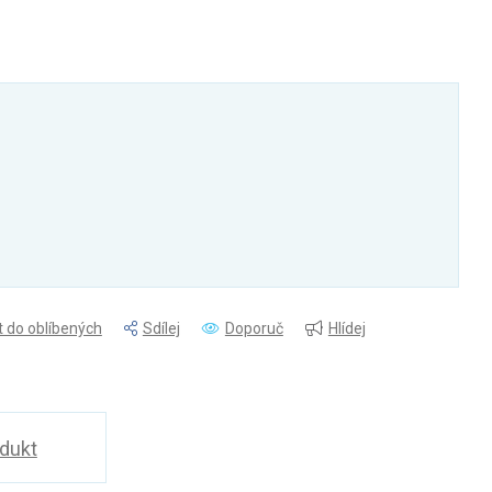
t do oblíbených
Sdílej
Doporuč
Hlídej
odukt