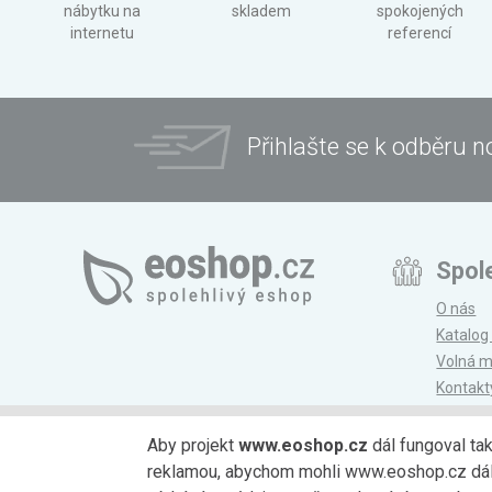
nábytku na
skladem
spokojených
internetu
referencí
Přihlašte se k odběru n
Spol
O nás
Katalog
Volná m
Kontakt
Magazí
Aby projekt
www.eoshop.cz
dál fungoval ta
reklamou, abychom mohli www.eoshop.cz dále r