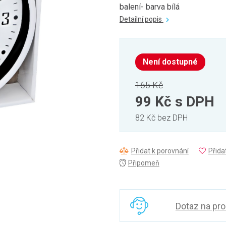
balení- barva bílá
Detailní popis
Není dostupné
165 Kč
99 Kč
s DPH
82 Kč bez DPH
Přidat k porovnání
Přida
Připomeň
Dotaz na pr