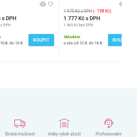
1 975 Kč s DPH
(‐ 198 Kč)
č s DPH
1 777 Kč s DPH
ez DPH
1 469 Kč bez DPH
m
Skladem
KOUPIT
KOUPIT
10.8. do 13.8.
u vás od 12.8. do 16.8.
Široká možnost
Velký výběr zboží
Profesionální