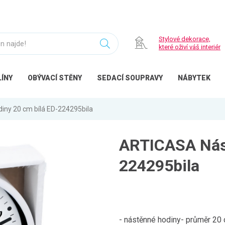
Stylové dekorace,
které oživí váš interiér
ÍNY
OBÝVACÍ
STĚNY
SEDACÍ
SOUPRAVY
NÁBYTEK
ny 20 cm bílá ED-224295bila
ARTICASA Nást
224295bila
- nástěnné hodiny- průměr 20 c