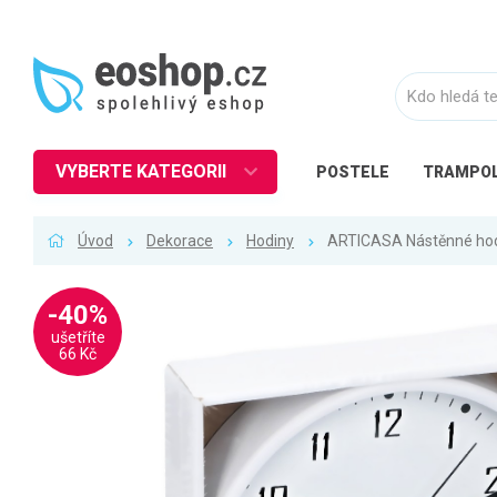
VYBERTE KATEGORII
POSTELE
TRAMPOL
Nábytek
Úvod
Dekorace
Hodiny
ARTICASA Nástěnné hodi
Kuchyně
Ložnice
-40%
Obývací pokoj
ušetříte
66 Kč
Dětské zboží
Předsíň a chodba
Pracovna a kancelář
Koupelna