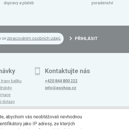
dopravy a plateb
poradenství
m se
zpracováním osobních údajů
PŘIHLÁSIT
návky
Kontaktujte nás
 trasy balíku
+420 844 800 222
ednávky
info@eoshop.cz
lamace
ší dotazy
edáte, abychom vás neobtěžovali nevhodnou
ntifikátory jako IP adresy, ze kterých