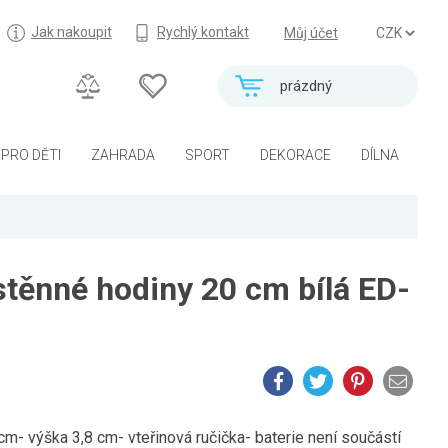
Jak nakoupit
Rychlý kontakt
Můj účet
prázdný
PRO DĚTI
ZAHRADA
SPORT
DEKORACE
DÍLNA
ěnné hodiny 20 cm bílá ED-
m- výška 3,8 cm- vteřinová ručička- baterie není součástí