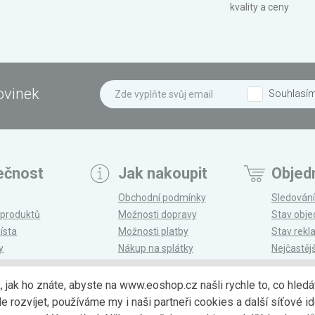
kvality a ceny
ovinek
Souhlasí
ečnost
Jak nakoupit
Objed
Obchodní podmínky
Sledování
 produktů
Možnosti dopravy
Stav obj
ísta
Možnosti platby
Stav rek
y
Nákup na splátky
Nejčastěj
n
Reklamace a vrácení
k, jak ho znáte, abyste na www.eoshop.cz našli rychle to, co hl
ozvíjet, používáme my i naši partneři cookies a další síťové ide