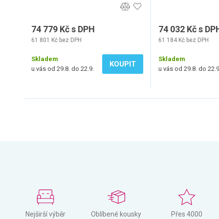
74 779 Kč s DPH
74 032 Kč s DP
61 801 Kč bez DPH
61 184 Kč bez DPH
Skladem
Skladem
KOUPIT
u vás od 29.8. do 22.9.
u vás od 29.8. do 22.9
Nejširší výběr
Oblíbené kousky
Přes 4000