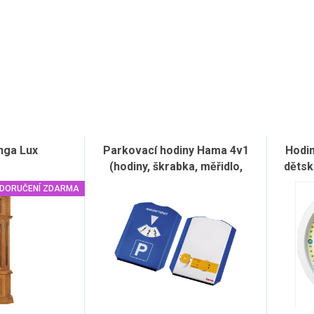
nga Lux
Parkovací hodiny Hama 4v1
Hodi
(hodiny, škrabka, měřidlo,
dětsk
žeton)
DORUČENÍ ZDARMA