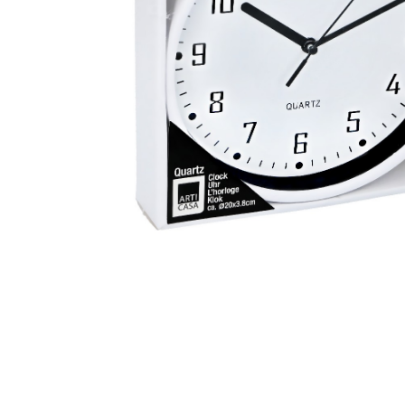
Zahrada
Balkon a terasa
Dílna
Auto-moto
Dekorace
Textil, koberce
Svítidla, žárovky
Trampolíny
Sedací vaky
Sport, outdoor
Všechny kategorie