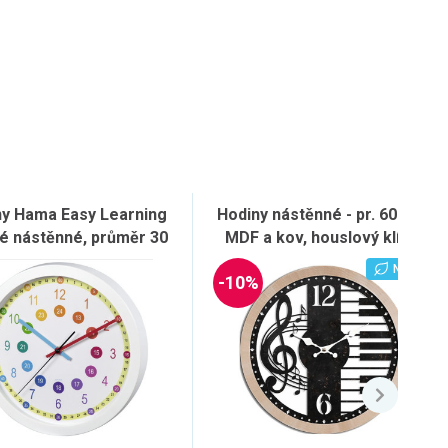
ny Hama Easy Learning
Hodiny nástěnné - pr. 60 cm,
é nástěnné, průměr 30
MDF a kov, houslový klíč a
cm, tichý chod
klávesy
NOVINKA
-10%