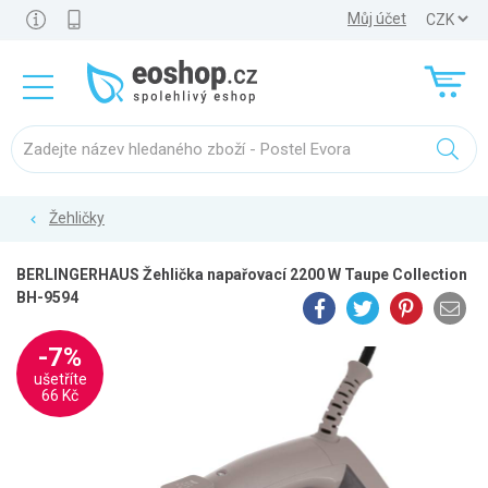
Můj účet
Žehličky
BERLINGERHAUS Žehlička napařovací 2200 W Taupe Collection
BH-9594
-7%
ušetříte
66 Kč