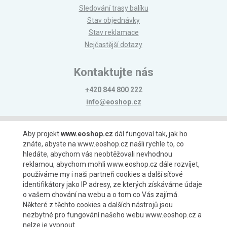
Sledování trasy balíku
Stav objednávky
Stav reklamace
Nejčastější dotazy
Kontaktujte nás
+420 844 800 222
info@eoshop.cz
Možnosti platby
Aby projekt
www.eoshop.cz
dál fungoval tak, jak ho
znáte, abyste na www.eoshop.cz našli rychle to, co
hledáte, abychom vás neobtěžovali nevhodnou
reklamou, abychom mohli www.eoshop.cz dále rozvíjet,
používáme my i naši partneři cookies a další síťové
identifikátory jako IP adresy, ze kterých získáváme údaje
Možnosti dopravy
o vašem chování na webu a o tom co Vás zajímá.
Některé z těchto cookies a dalších nástrojů jsou
nezbytné pro fungování našeho webu www.eoshop.cz a
nelze je vypnout.